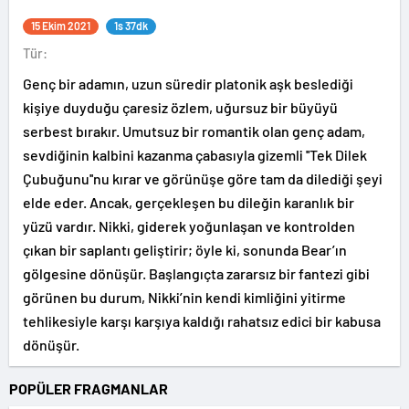
15 Ekim 2021
1s 37dk
Tür:
Genç bir adamın, uzun süredir platonik aşk beslediği
kişiye duyduğu çaresiz özlem, uğursuz bir büyüyü
serbest bırakır. Umutsuz bir romantik olan genç adam,
sevdiğinin kalbini kazanma çabasıyla gizemli ''Tek Dilek
Çubuğunu''nu kırar ve görünüşe göre tam da dilediği şeyi
elde eder. Ancak, gerçekleşen bu dileğin karanlık bir
yüzü vardır. Nikki, giderek yoğunlaşan ve kontrolden
çıkan bir saplantı geliştirir; öyle ki, sonunda Bear’ın
gölgesine dönüşür. Başlangıçta zararsız bir fantezi gibi
görünen bu durum, Nikki’nin kendi kimliğini yitirme
tehlikesiyle karşı karşıya kaldığı rahatsız edici bir kabusa
dönüşür.
POPÜLER FRAGMANLAR