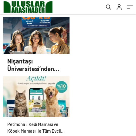
Nişantaşı
Üniversitesi’nden
2026 YKS Adaylarına
Çifte Güvence: Sabit
Ücret ve Kesintisiz
Burs
Petmona : Kedi Maması ve
Köpek Maması İle Tüm Evcil