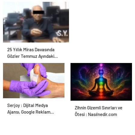
Hayvan Ürünleri
25 Yıllık Miras Davasında
Gözler Temmuz Ayındaki
Karar Duruşmasına Çevrildi
Serjoy : Dijital Medya
Ortopodoloji İle Diyabetik
Zihnin Gizemli Sınırları ve
Ajansı, Google Reklam
Ayak Yarası Tedavisi
Ötesi : Nasılnedir.com
Ajansı, SEO Ajansı ve Web
Tasarım Ajansı