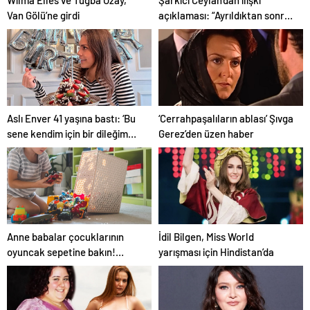
Wilma Elles ve Tuğba Özay,
Şarkıcı Ceylan’dan ilişki
Van Gölü’ne girdi
açıklaması: “Ayrıldıktan sonra
amca oğlu oluyor”
Aslı Enver 41 yaşına bastı: ‘Bu
‘Cerrahpaşalıların ablası’ Şıvga
sene kendim için bir dileğim
Gerez’den üzen haber
yok’
Anne babalar çocuklarının
İdil Bilgen, Miss World
oyuncak sepetine bakın!
yarışması için Hindistan’da
Bakanlık açıkladı, kanserojen
madde içeriyor…