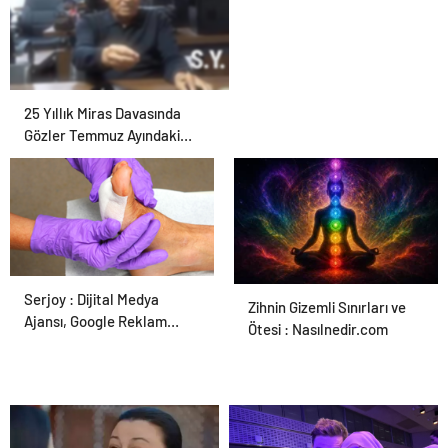
25 Yıllık Miras Davasında
Gözler Temmuz Ayındaki
Karar Duruşmasına Çevrildi
Serjoy : Dijital Medya
Ortopodoloji İle Diyabetik
Zihnin Gizemli Sınırları ve
Ajansı, Google Reklam
Ayak Yarası Tedavisi
Ötesi : Nasılnedir.com
Ajansı, SEO Ajansı ve Web
Tasarım Ajansı