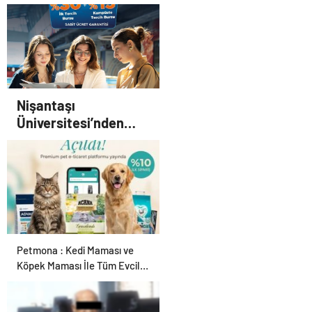
Nişantaşı
Üniversitesi’nden
2026 YKS Adaylarına
Çifte Güvence: Sabit
Ücret ve Kesintisiz
Burs
Petmona : Kedi Maması ve
Köpek Maması İle Tüm Evcil
Hayvan Ürünleri