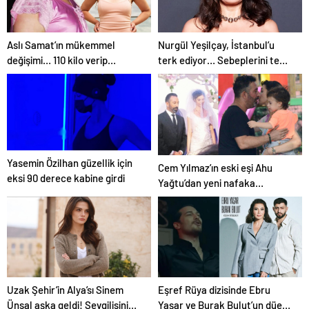
Aslı Samat’ın mükemmel
Nurgül Yeşilçay, İstanbul’u
değişimi… 110 kilo verip
terk ediyor… Sebeplerini tek
bambaşka biri oldu
tek anlattı
Yasemin Özilhan güzellik için
Cem Yılmaz’ın eski eşi Ahu
eksi 90 derece kabine girdi
Yağtu’dan yeni nafaka
açıklaması: “O iş sonuçlandı”
Uzak Şehir’in Alya’sı Sinem
Eşref Rüya dizisinde Ebru
Ünsal aşka geldi! Sevgilisinin
Yaşar ve Burak Bulut’un düet