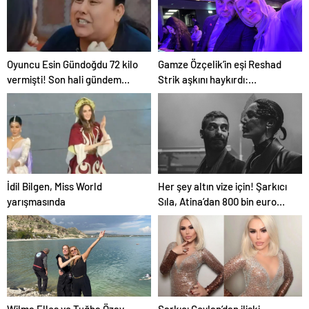
Oyuncu Esin Gündoğdu 72 kilo
Gamze Özçelik’in eşi Reshad
vermişti! Son hali gündem
Strik aşkını haykırdı:
oldu
“Cennetim”
İdil Bilgen, Miss World
Her şey altın vize için! Şarkıcı
yarışmasında
Sıla, Atina’dan 800 bin euro
değerinde daire aldı