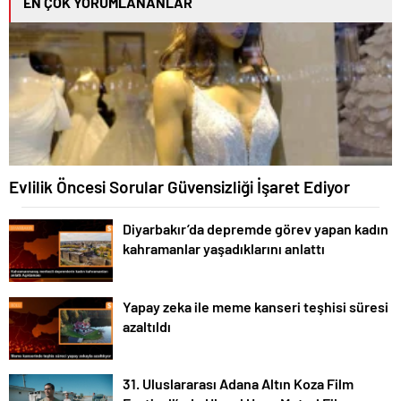
EN ÇOK YORUMLANANLAR
Evlilik Öncesi Sorular Güvensizliği İşaret Ediyor
Diyarbakır’da depremde görev yapan kadın
kahramanlar yaşadıklarını anlattı
Yapay zeka ile meme kanseri teşhisi süresi
azaltıldı
31. Uluslararası Adana Altın Koza Film