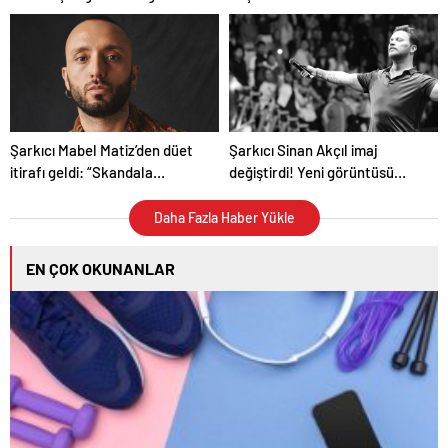
doğum gününü kutladı
parçası ‘Kehribar’ rüzgarı
Şarkıcı Mabel Matiz’den düet
Şarkıcı Sinan Akçıl imaj
itirafı geldi: “Skandala
değiştirdi! Yeni görüntüsü
ihtiyacım yok”
gündem oldu
Daha Fazla Haber Yükle
EN ÇOK OKUNANLAR