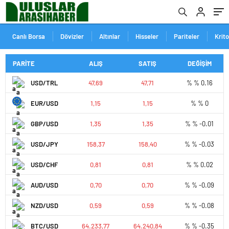
Canlı Borsa
Dövizler
Altınlar
Hisseler
Pariteler
Krit
PARİTE
ALIŞ
SATIŞ
DEĞİŞİM
USD/TRL
47,69
47,71
% % 0.16
EUR/USD
1,15
1,15
% % 0
GBP/USD
1,35
1,35
% % -0.01
USD/JPY
158,37
158,40
% % -0.03
USD/CHF
0,81
0,81
% % 0.02
AUD/USD
0,70
0,70
% % -0.09
NZD/USD
0,59
0,59
% % -0.08
BTC/USD
64.233,77
64.240,84
% % -0.35