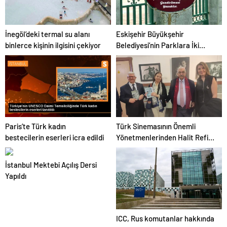
İnegöl’deki termal su alanı
Eskişehir Büyükşehir
binlerce kişinin ilgisini çekiyor
Belediyesi’nin Parklara İki
Yüzlü Yaklaşımı Tartışma
Yaratıyor
Paris’te Türk kadın
Türk Sinemasının Önemli
bestecilerin eserleri icra edildi
Yönetmenlerinden Halit Refiğ
Anıldı
İstanbul Mektebi Açılış Dersi
Yapıldı
ICC, Rus komutanlar hakkında