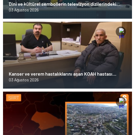
Dini ve kültürel sembollerin televizyon dizilerindeki
temsili üzerine panel düzenlendi
03 Ağustos 2026
Kanser ve verem hastalıklarını aşan KOAH hastası
hayata tutundu
03 Ağustos 2026