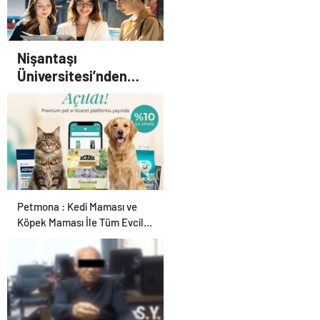
Nişantaşı
Üniversitesi’nden
2026 YKS Adaylarına
Çifte Güvence: Sabit
Ücret ve Kesintisiz
Burs
Petmona : Kedi Maması ve
Köpek Maması İle Tüm Evcil
Hayvan Ürünleri