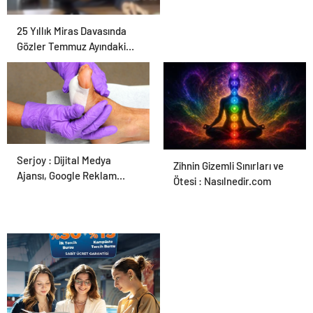
25 Yıllık Miras Davasında
Gözler Temmuz Ayındaki
Karar Duruşmasına Çevrildi
Serjoy : Dijital Medya
Ortopodoloji İle Diyabetik
Zihnin Gizemli Sınırları ve
Ajansı, Google Reklam
Ayak Yarası Tedavisi
Ötesi : Nasılnedir.com
Ajansı, SEO Ajansı ve Web
Tasarım Ajansı