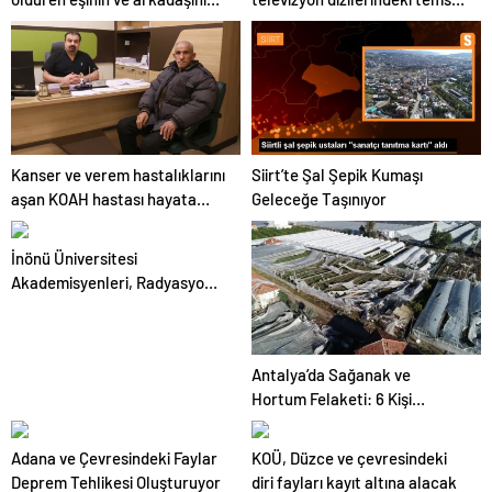
yargılanması başladı
üzerine panel düzenlendi
Kanser ve verem hastalıklarını
Siirt’te Şal Şepik Kumaşı
aşan KOAH hastası hayata
Geleceğe Taşınıyor
tutundu
İnönü Üniversitesi
Akademisyenleri, Radyasyon
Kalkanı Üretti
Antalya’da Sağanak ve
Hortum Felaketi: 6 Kişi
Yaralandı
Adana ve Çevresindeki Faylar
KOÜ, Düzce ve çevresindeki
Deprem Tehlikesi Oluşturuyor
diri fayları kayıt altına alacak