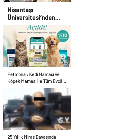
Nişantaşı
Üniversitesi’nden
2026 YKS Adaylarına
Çifte Güvence: Sabit
Ücret ve Kesintisiz
Burs
Petmona : Kedi Maması ve
Köpek Maması İle Tüm Evcil
Hayvan Ürünleri
25 Yıllık Miras Davasında