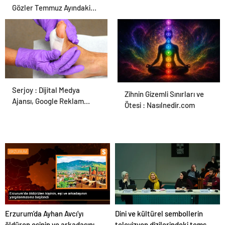
Gözler Temmuz Ayındaki
Karar Duruşmasına Çevrildi
Serjoy : Dijital Medya
Ortopodoloji İle Diyabetik
Zihnin Gizemli Sınırları ve
Ajansı, Google Reklam
Ayak Yarası Tedavisi
Ötesi : Nasılnedir.com
Ajansı, SEO Ajansı ve Web
Tasarım Ajansı
Erzurum’da Ayhan Avcı’yı
Dini ve kültürel sembollerin
öldüren eşinin ve arkadaşının
televizyon dizilerindeki temsili