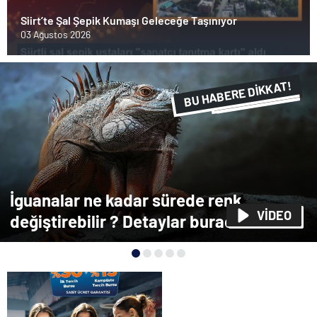
Siirt’te Şal Şepik Kumaşı Geleceğe Taşınıyor
03 Ağustos 2026
BU HABERE DİKKAT!
FLAŞ FLAŞ...
SON DAKİKA
İguanalar ne kadar sürede renk
VİDEO
değiştirebilir ? Detaylar burada…