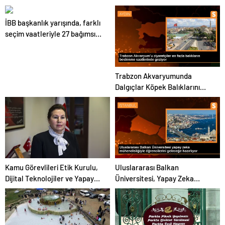
İBB başkanlık yarışında, farklı
seçim vaatleriyle 27 bağımsız
aday da mücadele edecek
Trabzon Akvaryumunda
Dalgıçlar Köpek Balıklarını
Besliyor
Kamu Görevlileri Etik Kurulu,
Uluslararası Balkan
Dijital Teknolojiler ve Yapay
Üniversitesi, Yapay Zeka
Zeka Kullanımına İlişkin
Mühendisliği Bölümü Açtı
Çalışmalara Başladı