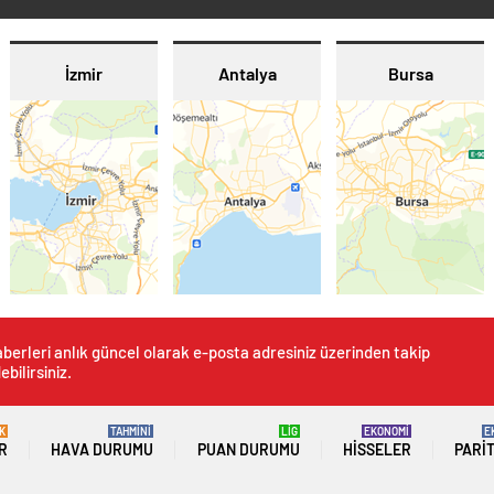
İzmir
Antalya
Bursa
berleri anlık güncel olarak e-posta adresiniz üzerinden takip
ebilirsiniz.
K
TAHMİNİ
LİG
EKONOMİ
E
R
HAVA DURUMU
PUAN DURUMU
HISSELER
PARI