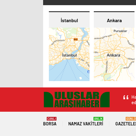
İstanbul
Ankara
Ha
ed
CANLI
ANLIK
GÜNLÜ
BORSA
NAMAZ VAKITLERI
GAZETELE