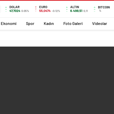
DOLAR
EURO
ALTIN
BITCOIN
47,7024
55,0474
6.499,51
%
0.05%
-0.12%
0,11
Ekonomi
Spor
Kadın
Foto Galeri
Videolar