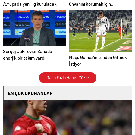
ünvanını korumak için
Avrupa’da yeni lig kurulacak
Beşiktaş deplasmanında
Sergej Jakirovic: Sahada
Muçi, Gomez’in İzinden Gitmek
enerjik bir takım vardı
İstiyor
Daha Fazla Haber Yükle
EN ÇOK OKUNANLAR