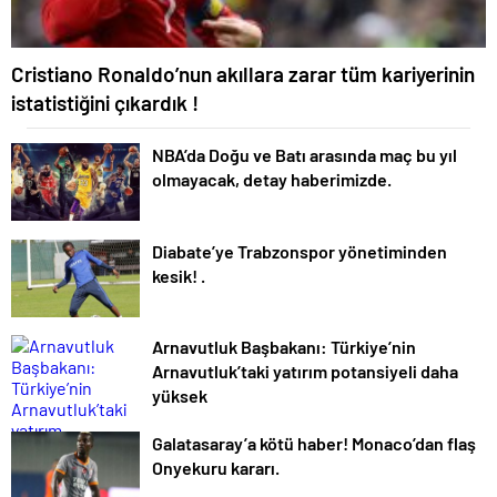
Cristiano Ronaldo’nun akıllara zarar tüm kariyerinin
istatistiğini çıkardık !
NBA’da Doğu ve Batı arasında maç bu yıl
olmayacak, detay haberimizde.
Diabate’ye Trabzonspor yönetiminden
kesik! .
Arnavutluk Başbakanı: Türkiye’nin
Arnavutluk’taki yatırım potansiyeli daha
yüksek
Galatasaray’a kötü haber! Monaco’dan flaş
Onyekuru kararı.