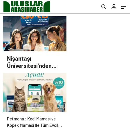
Nişantaşı
Üniversitesi’nden
2026 YKS Adaylarına
Çifte Güvence: Sabit
Ücret ve Kesintisiz
Burs
Petmona : Kedi Maması ve
Köpek Maması İle Tüm Evcil