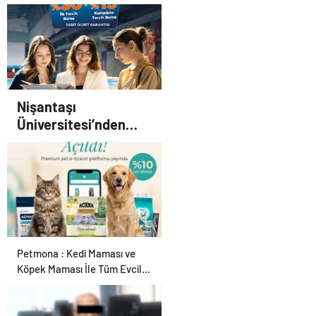
Nişantaşı
Üniversitesi’nden
2026 YKS Adaylarına
Çifte Güvence: Sabit
Ücret ve Kesintisiz
Burs
Petmona : Kedi Maması ve
Köpek Maması İle Tüm Evcil
Hayvan Ürünleri