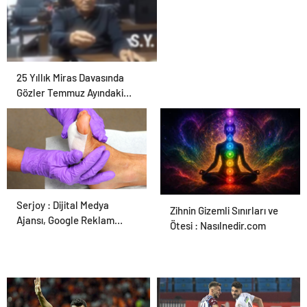
25 Yıllık Miras Davasında
Gözler Temmuz Ayındaki
Karar Duruşmasına Çevrildi
Serjoy : Dijital Medya
Ortopodoloji İle Diyabetik
Zihnin Gizemli Sınırları ve
Ajansı, Google Reklam
Ayak Yarası Tedavisi
Ötesi : Nasılnedir.com
Ajansı, SEO Ajansı ve Web
Tasarım Ajansı