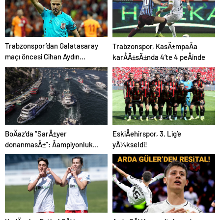
Trabzonspor’dan Galatasaray
Trabzonspor, KasÄ±mpaÅa
maçı öncesi Cihan Aydın
karÅÄ±sÄ±nda 4’te 4 peÅinde
tepkisi!
BoÄaz’da “SarÄ±yer
EskiÅehirspor, 3. Lig’e
donanmasÄ±”: Åampiyonluk
yÃ¼kseldi!
coÅkuyla kutlandÄ±