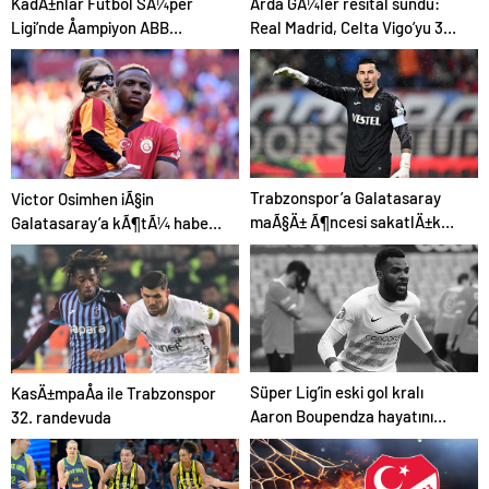
KadÄ±nlar Futbol SÃ¼per
Arda GÃ¼ler resital sundu:
Ligi’nde Åampiyon ABB
Real Madrid, Celta Vigo’yu 3
Fomget!
golle geÃ§ti
Trabzonspor’a Galatasaray
Victor Osimhen iÃ§in
maÃ§Ä± Ã¶ncesi sakatlÄ±k
Galatasaray’a kÃ¶tÃ¼ haberi
Åoku: UÄurcan ÃakÄ±r
verdi: “Ãocukluk hayalini
gerÃ§ekleÅtirecek”
Süper Lig’in eski gol kralı
KasÄ±mpaÅa ile Trabzonspor
Aaron Boupendza hayatını
32. randevuda
kaybetti!