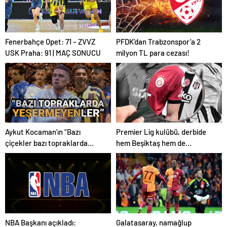
Fenerbahçe Opet: 71 – ZVVZ
PFDK’dan Trabzonspor’a 2
USK Praha: 91 | MAÇ SONUCU
milyon TL para cezası!
Aykut Kocaman’ın “Bazı
Premier Lig kulübü, derbide
çiçekler bazı topraklarda
hem Beşiktaş hem de
olmuyor” sözünün karşılığı
Galatasaray’ın genç yıldızlarını
olan dünya yıldızları
takip edecek: İsimler ortaya
çıktı
Galatasaray, namağlup
NBA Başkanı açıkladı: