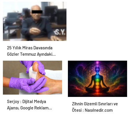
Hayvan Ürünleri
25 Yıllık Miras Davasında
Gözler Temmuz Ayındaki
Karar Duruşmasına Çevrildi
Serjoy : Dijital Medya
Ortopodoloji İle Diyabetik
Zihnin Gizemli Sınırları ve
Ajansı, Google Reklam
Ayak Yarası Tedavisi
Ötesi : Nasılnedir.com
Ajansı, SEO Ajansı ve Web
Tasarım Ajansı