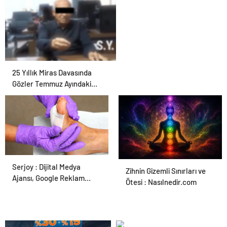
25 Yıllık Miras Davasında
Gözler Temmuz Ayındaki
Karar Duruşmasına Çevrildi
Serjoy : Dijital Medya
Ortopodoloji İle Diyabetik
Zihnin Gizemli Sınırları ve
Ajansı, Google Reklam
Ayak Yarası Tedavisi
Ötesi : Nasılnedir.com
Ajansı, SEO Ajansı ve Web
Tasarım Ajansı