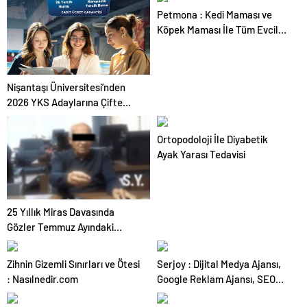
Petmona : Kedi Maması ve
Köpek Maması İle Tüm Evcil
Hayvan Ürünleri
Nişantaşı Üniversitesi’nden
2026 YKS Adaylarına Çifte
Güvence: Sabit Ücret ve
Kesintisiz Burs
Ortopodoloji İle Diyabetik
Ayak Yarası Tedavisi
25 Yıllık Miras Davasında
Gözler Temmuz Ayındaki
Karar Duruşmasına Çevrildi
Zihnin Gizemli Sınırları ve Ötesi
Serjoy : Dijital Medya Ajansı,
: Nasılnedir.com
Google Reklam Ajansı, SEO
Ajansı ve Web Tasarım Ajansı