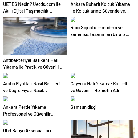
UETDS Nedir ? Uetds.com İle
Ankara Buharlı Koltuk Yıkama
Akıllı Dijital Taşımacılık
ile Koltuklarınız Güvende ve
Yazılımı
Temiz Kalıyor
Roxx Signature modern ve
zamansız tasarımları bir araya
getiriyor
Antibakteriyel Batıkent Halı
Yıkama ile Pratik ve Güvenilir
Çözüm
Araba Fiyatları Nasıl Belirlenir
Çayyolu Halı Yıkama: Kaliteli
ve Doğru Fiyatı Nasıl
ve Güvenilir Hizmetin Adı
Bulursunuz
Ankara Perde Yıkama:
Samsun dişçi
Profesyonel ve Güvenilir
Hizmetler
Otel Banyo Aksesuarları