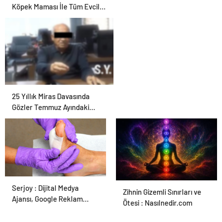
Köpek Maması İle Tüm Evcil
Hayvan Ürünleri
25 Yıllık Miras Davasında
Gözler Temmuz Ayındaki
Karar Duruşmasına Çevrildi
Serjoy : Dijital Medya
Ortopodoloji İle Diyabetik
Zihnin Gizemli Sınırları ve
Ajansı, Google Reklam
Ayak Yarası Tedavisi
Ötesi : Nasılnedir.com
Ajansı, SEO Ajansı ve Web
Tasarım Ajansı