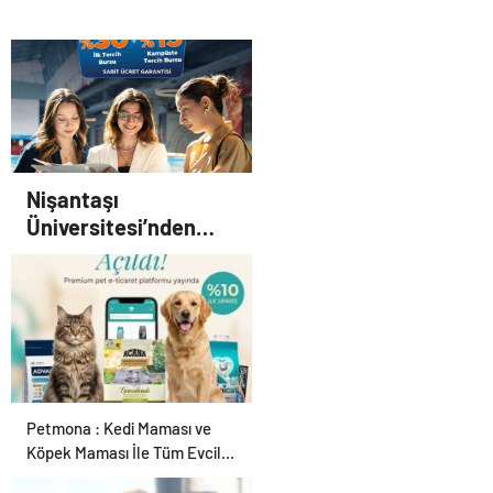
Nişantaşı
Üniversitesi’nden
2026 YKS Adaylarına
Çifte Güvence: Sabit
Ücret ve Kesintisiz
Burs
Petmona : Kedi Maması ve
Köpek Maması İle Tüm Evcil
Hayvan Ürünleri