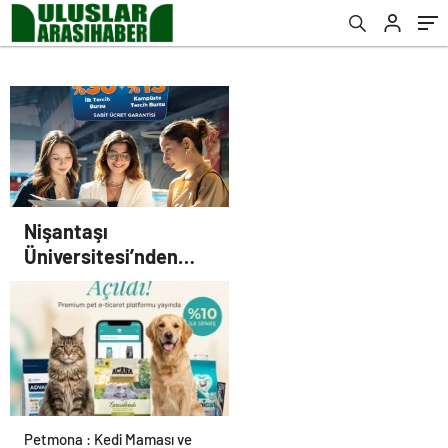
Nişantaşı
Üniversitesi’nden
2026 YKS Adaylarına
Çifte Güvence: Sabit
Ücret ve Kesintisiz
Burs
Petmona : Kedi Maması ve