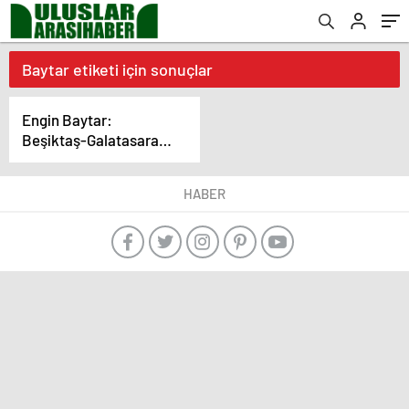
Baytar etiketi için sonuçlar
Engin Baytar:
Beşiktaş-Galatasaray
derbisinde favori
Galatasaray
HABER