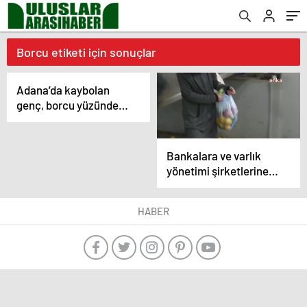
Borcu etiketi için sonuçlar
Adana’da kaybolan
genç, borcu yüzünden
kaçırıldı iddiasıyla
ailesini endişelendirdi
Bankalara ve varlık
yönetimi şirketlerine
borç yüzünden icra
takibi artıyor
HABER