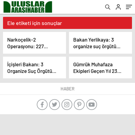
Ele etiketi için sonuçlar
Narkoçelik-2
Bakan Yerlikaya: 3
Operasyonu: 227
organize suç örgütü
gözaltı
çökertildi, 63 şüpheli
yakalandı
İçişleri Bakanı: 3
Gümrük Muhafaza
Organize Suç Örgütü
Ekipleri Geçen Yıl 23
Çökertildi, 63 Şüpheli
Milyar TL Değerinde
Yakalandı
Kaçak Ticari Eşya ve
HABER
Uyuşturucu Ele Geçirdi