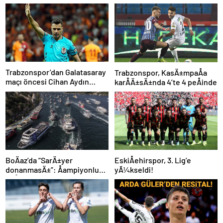
Trabzonspor’dan Galatasaray
Trabzonspor, KasÄ±mpaÅa
maçı öncesi Cihan Aydın
karÅÄ±sÄ±nda 4’te 4 peÅinde
tepkisi!
BoÄaz’da “SarÄ±yer
EskiÅehirspor, 3. Lig’e
donanmasÄ±”: Åampiyonluk
yÃ¼kseldi!
coÅkuyla kutlandÄ±