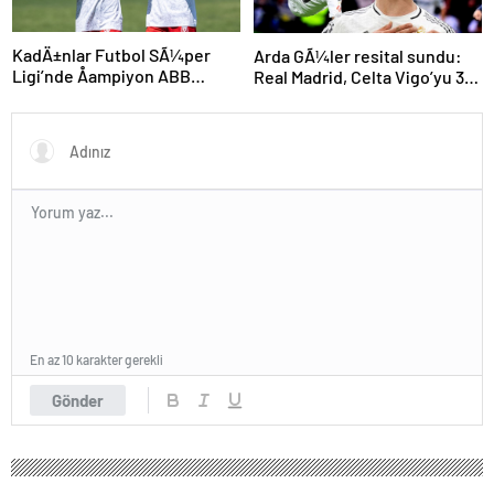
KadÄ±nlar Futbol SÃ¼per
Arda GÃ¼ler resital sundu:
Ligi’nde Åampiyon ABB
Real Madrid, Celta Vigo’yu 3
Fomget!
golle geÃ§ti
En az 10 karakter gerekli
Gönder