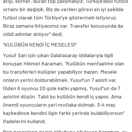
atışı, korner, duran top çalışmalıyız. Türkiye’deki futbol
ortamı bir değişik. Biz de verilen görevi en iyi şekilde
futbol olarak tüm Türkiye’ye göstermek istiyoruz.
Biraz zamana ihtiyacımız var. Transfer konusunda da
ciddi adımlar atılıyor” dedi.
“KULÜBÜN KENDİ İÇ MESELESİ”
Yusuf Sarı için çıkan Galatasaray iddialarıyla ilgili
konuşan Hikmet Karaman, “Kulübün menfaatine olan
bu transferleri kulüpler yapabiliyor bazen. Mesele
onların yerini doldurabilmek. Yusuf’un 7 asisti var.
Giden 6 oyuncu 20 gole katkı yapmış. Yusuf’un da 7
asistini düşün. Tabii bu kulübün kendi iç yapısı. Ama
önemli oyuncuların yeri mutlaka dolmalı. 3-4 maç
kaybedince kendini ligin farklı yerinde bulabiliyorsun”
ifadelerini kullandı.
Bazı başarıların geçici olduğunu söyleyen Karaman, şu