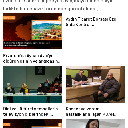
uzun süre sonra cepheye savaşmaya giden eşiyle
birlikte bir cenaze töreninde görüntülendi.
Aydın Ticaret Borsası Özel
Gıda Kontrol
Laboratuvarı’nda 1 Yılda 4 Bin
180 Zeytinyağı Analizi
Gerçekleştirildi
Erzurum’da Ayhan Avcı’yı
öldüren eşinin ve arkadaşının
yargılanması başladı
Dini ve kültürel sembollerin
Kanser ve verem
televizyon dizilerindeki
hastalıklarını aşan KOAH
temsili üzerine panel
hastası hayata tutundu
düzenlendi