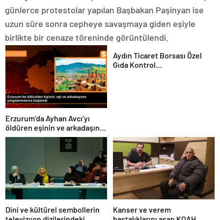
günlerce protestolar yapılan Başbakan Paşinyan ise
uzun süre sonra cepheye savaşmaya giden eşiyle
birlikte bir cenaze töreninde görüntülendi.
Aydın Ticaret Borsası Özel
Gıda Kontrol
Laboratuvarı’nda 1 Yılda 4 Bin
180 Zeytinyağı Analizi
Gerçekleştirildi
Erzurum’da Ayhan Avcı’yı
öldüren eşinin ve arkadaşının
yargılanması başladı
Dini ve kültürel sembollerin
Kanser ve verem
televizyon dizilerindeki
hastalıklarını aşan KOAH