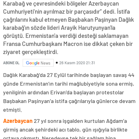
Karabağ ve çevresindeki bölgeler Azerbaycan
Cumhuriyeti'nin ayrılmaz bir parçasıdır” dedi. İstifa
çağrılarını kabul etmeyen Başbakan Paşinyan Dağlık
karabağ'ın sözde lideri Arayik Harutyunyan'la
görüştü. Ermenistan'a verdiği desteği saklamayan
Fransa Cumhurbaşkanı Macron ise dikkat çeken bir
ziyaret gerçekleştirdi.
26 Kasım 2020 21:31
ABONE OL
News
Dağlık Karabağ’da 27 Eylül tarihinde başlayan savaş 44
günde Ermenistan’ın tarihi mağlubiyetiyle sona ermiş,
yenilginin ardından Erivan’da başlayan protestolar
Başbakan Paşinyan’a istifa çağrılarıyla günlerce devam
etmişti.
Azerbaycan
27 yıl sonra işgalden kurtulan Ağdam’a
girmiş ancak şehirdeki acı tablo, gün ışığıyla birlikte
ortaya çıkmıştı. Neredeyse tek bir sağlam bina