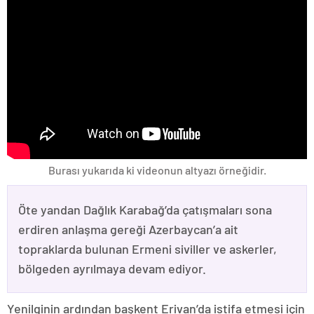
Burası yukarıda ki videonun altyazı örneğidir.
Öte yandan Dağlık Karabağ’da çatışmaları sona
erdiren anlaşma gereği Azerbaycan’a ait
topraklarda bulunan Ermeni siviller ve askerler,
bölgeden ayrılmaya devam ediyor.
Yenilginin ardından başkent Erivan’da istifa etmesi için