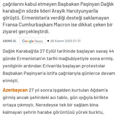
çağrılarını kabul etmeyen Başbakan Paşinyan Dağlık
karabağ'ın sözde lideri Arayik Harutyunyan'la
görüştü. Ermenistan'a verdiği desteği saklamayan
Fransa Cumhurbaşkanı Macron ise dikkat çeken bir
ziyaret gerçekleştirdi.
26 Kasım 2020 21:31
ABONE OL
News
Dağlık Karabağ’da 27 Eylül tarihinde başlayan savaş 44
günde Ermenistan’ın tarihi mağlubiyetiyle sona ermiş,
yenilginin ardından Erivan’da başlayan protestolar
Başbakan Paşinyan’a istifa çağrılarıyla günlerce devam
etmişti.
Azerbaycan
27 yıl sonra işgalden kurtulan Ağdam’a
girmiş ancak şehirdeki acı tablo, gün ışığıyla birlikte
ortaya çıkmıştı. Neredeyse tek bir sağlam bina
kalmayan şehrin harabe görüntüsü yürek burktu.