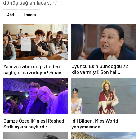
dönüş sağlanılacaktır.”
Abd
Londra
Oyuncu Esin Gündoğdu 72
Yalnızca zihni değil, beden
kilo vermişti! Son hali
sağlığını da zorluyor! Sınavda
gündem oldu
başarı tabakta başlıyor
Gamze Özçelik’in eşi Reshad
İdil Bilgen, Miss World
Strik aşkını haykırdı:
yarışmasında
“Cennetim”