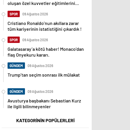
oluşan özel kuvvetler eğitimlerini
başlattı.
SPOR
09 Ağustos 2026
Cristiano Ronaldo’nun akıllara zarar
tüm kariyerinin istatistiğini çıkardık !
SPOR
09 Ağustos 2026
Galatasaray’a kötü haber! Monaco’dan
flaş Onyekuru kararı.
GÜNDEM
09 Ağustos 2026
Trump’tan seçim sonrası ilk mülakat
GÜNDEM
09 Ağustos 2026
Avusturya başbakanı Sebastian Kurz
ile ilgili bilinmeyenler
KATEGORİNİN POPÜLERLERİ