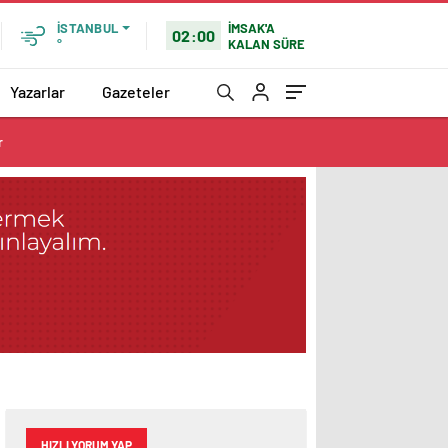
İMSAK'A
İSTANBUL
02:00
KALAN SÜRE
°
Yazarlar
Gazeteler
r
HIZLI YORUM YAP