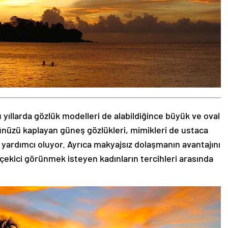
 yıllarda gözlük modelleri de alabildiğince büyük ve oval
zünüzü kaplayan güneş gözlükleri, mimikleri de ustaca
 yardımcı oluyor. Ayrıca makyajsız dolaşmanın avantajını
 çekici görünmek isteyen kadınların tercihleri arasında