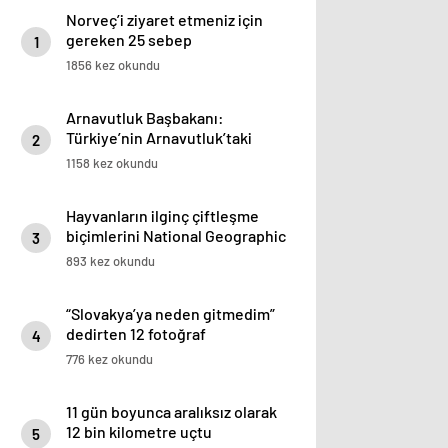
Norveç’i ziyaret etmeniz için
gereken 25 sebep
1
1856 kez okundu
Arnavutluk Başbakanı:
Türkiye’nin Arnavutluk’taki
2
yatırım potansiyeli daha yüksek
1158 kez okundu
Hayvanların ilginç çiftleşme
biçimlerini National Geographic
3
görüntüledi.
893 kez okundu
“Slovakya’ya neden gitmedim”
dedirten 12 fotoğraf
4
776 kez okundu
11 gün boyunca aralıksız olarak
12 bin kilometre uçtu
5