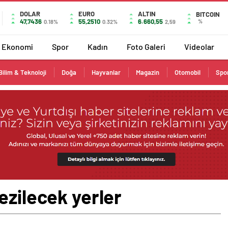
DOLAR
EURO
ALTIN
BITCOIN
47,7436
55,2510
6.660,55
%
0.18%
0.32%
2,59
Ekonomi
Spor
Kadın
Foto Galeri
Videolar
Bilim & Teknoloji
Doğa
Hayvanlar
Magazin
Otomobil
Spo
ezilecek yerler