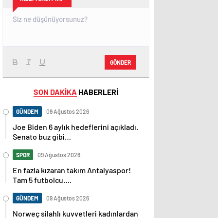
GÖNDER
SON DAKİKA
HABERLERİ
GÜNDEM
09 Ağustos 2026
Joe Biden 6 aylık hedeflerini açıkladı.
Senato buz gibi…
SPOR
09 Ağustos 2026
En fazla kızaran takım Antalyaspor!
Tam 5 futbolcu….
GÜNDEM
09 Ağustos 2026
Norweç silahlı kuvvetleri kadınlardan