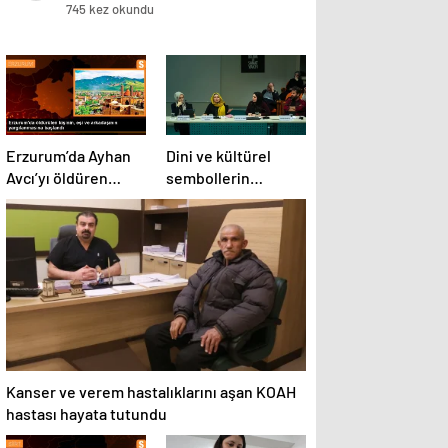
745 kez okundu
Erzurum’da Ayhan
Dini ve kültürel
Avcı’yı öldüren
sembollerin
eşinin ve
televizyon
arkadaşının
dizilerindeki temsili
yargılanması
üzerine panel
başladı
düzenlendi
Kanser ve verem hastalıklarını aşan KOAH
hastası hayata tutundu