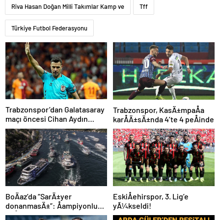
Riva Hasan Doğan Milli Takımlar Kamp ve
Tff
Türkiye Futbol Federasyonu
Trabzonspor’dan Galatasaray
Trabzonspor, KasÄ±mpaÅa
maçı öncesi Cihan Aydın
karÅÄ±sÄ±nda 4’te 4 peÅinde
tepkisi!
BoÄaz’da “SarÄ±yer
EskiÅehirspor, 3. Lig’e
donanmasÄ±”: Åampiyonluk
yÃ¼kseldi!
coÅkuyla kutlandÄ±