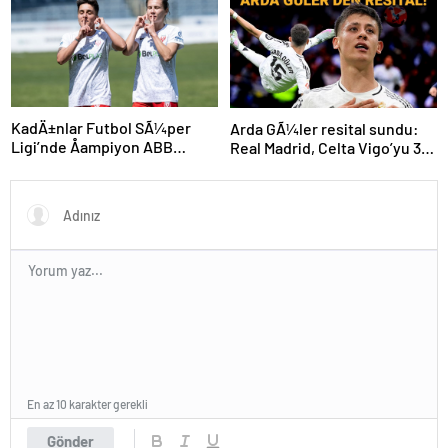
KadÄ±nlar Futbol SÃ¼per
Arda GÃ¼ler resital sundu:
Ligi’nde Åampiyon ABB
Real Madrid, Celta Vigo’yu 3
Fomget!
golle geÃ§ti
En az 10 karakter gerekli
Gönder