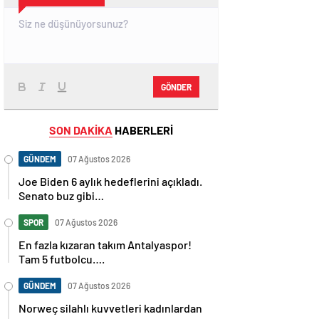
GÖNDER
SON DAKİKA
HABERLERİ
GÜNDEM
07 Ağustos 2026
Joe Biden 6 aylık hedeflerini açıkladı.
Senato buz gibi…
SPOR
07 Ağustos 2026
En fazla kızaran takım Antalyaspor!
Tam 5 futbolcu….
GÜNDEM
07 Ağustos 2026
Norweç silahlı kuvvetleri kadınlardan