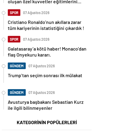
oluşan özel kuvvetler eğitimlerini
başlattı.
SPOR
07 Ağustos 2026
Cristiano Ronaldo’nun akıllara zarar
tüm kariyerinin istatistiğini çıkardık !
SPOR
07 Ağustos 2026
Galatasaray’a kötü haber! Monaco’dan
flaş Onyekuru kararı.
GÜNDEM
07 Ağustos 2026
Trump’tan seçim sonrası ilk mülakat
GÜNDEM
07 Ağustos 2026
Avusturya başbakanı Sebastian Kurz
ile ilgili bilinmeyenler
KATEGORİNİN POPÜLERLERİ