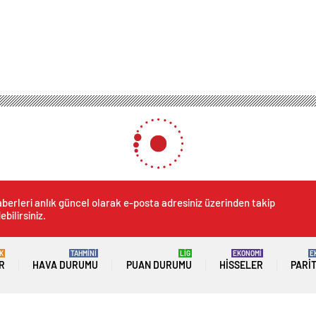
berleri anlık güncel olarak e-posta adresiniz üzerinden takip
ebilirsiniz.
K
TAHMİNİ
LİG
EKONOMİ
E
R
HAVA DURUMU
PUAN DURUMU
HISSELER
PARI