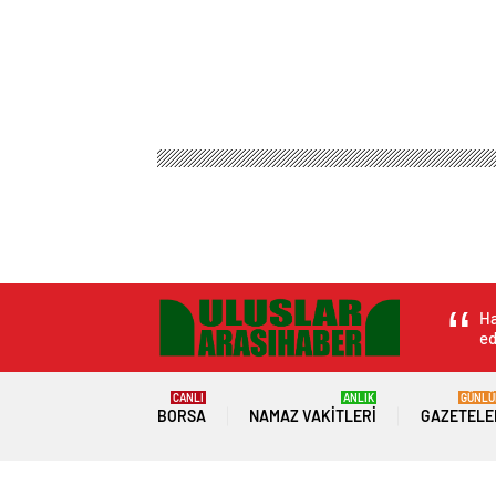
Ha
ed
CANLI
ANLIK
GÜNLÜ
BORSA
NAMAZ VAKITLERI
GAZETELE