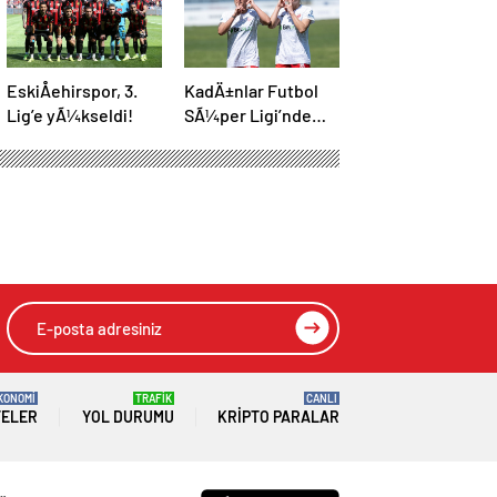
EskiÅehirspor, 3.
KadÄ±nlar Futbol
Lig’e yÃ¼kseldi!
SÃ¼per Ligi’nde
Åampiyon ABB
Fomget!
KONOMİ
TRAFİK
CANLI
TELER
YOL DURUMU
KRIPTO PARALAR