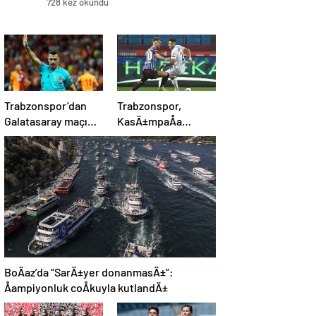
728 kez okundu
Trabzonspor’dan
Trabzonspor,
Galatasaray maçı
KasÄ±mpaÅa
öncesi Cihan Aydın
karÅÄ±sÄ±nda 4’te
tepkisi!
4 peÅinde
BoÄaz’da “SarÄ±yer donanmasÄ±”:
Åampiyonluk coÅkuyla kutlandÄ±