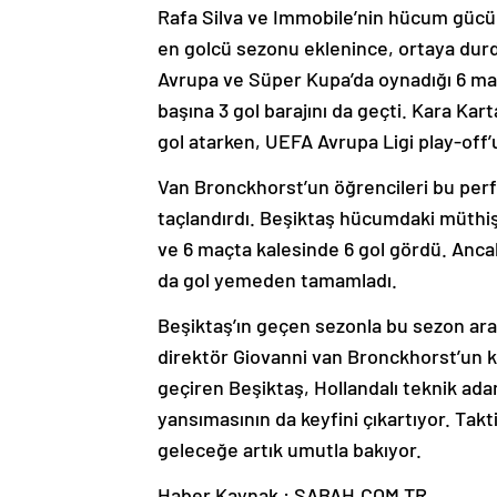
Rafa Silva ve Immobile’nin hücum gücü
en golcü sezonu eklenince, ortaya durdu
Avrupa ve Süper Kupa’da oynadığı 6 maçt
başına 3 gol barajını da geçti. Kara Kar
gol atarken, UEFA Avrupa Ligi play-off’
Van Bronckhorst’un öğrencileri bu perfor
taçlandırdı. Beşiktaş hücumdaki müth
ve 6 maçta kalesinde 6 gol gördü. Ancak
da gol yemeden tamamladı.
Beşiktaş’ın geçen sezonla bu sezon ara
direktör Giovanni van Bronckhorst’un k
geçiren Beşiktaş, Hollandalı teknik ada
yansımasının da keyfini çıkartıyor. Tak
geleceğe artık umutla bakıyor.
Haber Kaynak : SABAH.COM.TR