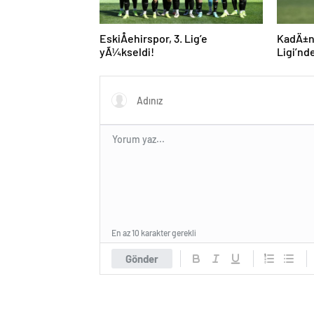
EskiÅehirspor, 3. Lig’e
KadÄ±n
yÃ¼kseldi!
Ligi’nd
En az 10 karakter gerekli
Gönder