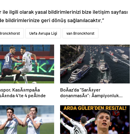
le ilgili olarak yasal bildirimlerinizi bize iletişim sayfası
de bildirimlerinize geri dönüş sağlanılacaktır.”
 Bronckhorst
Uefa Avrupa Ligi
van Bronckhorst
nspor, KasÄ±mpaÅa
BoÄaz’da “SarÄ±yer
sÄ±nda 4’te 4 peÅinde
donanmasÄ±”: Åampiyonluk
coÅkuyla kutlandÄ±