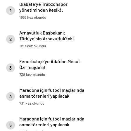
Diabate’ye Trabzonspor
yönetiminden kesik! .
1
1166 kez okundu
Arnavutluk Başbakanı:
Türkiye’nin Arnavutluk’taki
2
yatırım potansiyeli daha yüksek
1157 kez okundu
Fenerbahçe’ye Ada’dan Mesut
Özil müjdesi!
3
738 kez okundu
Maradona için futbol maçlarında
anma törenleri yapılacak
4
731 kez okundu
Maradona için futbol maçlarında
anma törenleri yapılacak
5