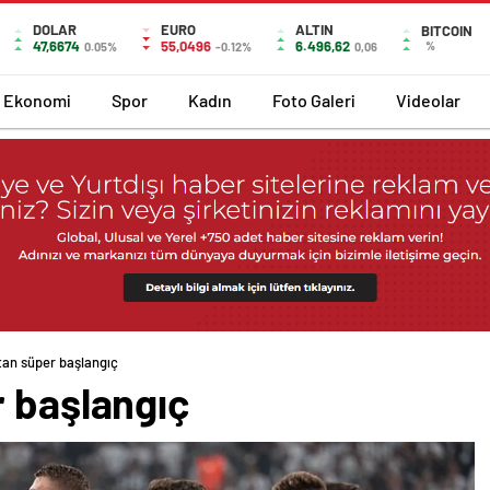
DOLAR
EURO
ALTIN
BITCOIN
47,6674
55,0496
6.496,62
%
0.05%
-0.12%
0,06
Ekonomi
Spor
Kadın
Foto Galeri
Videolar
tan süper başlangıç
r başlangıç