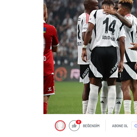
0
BEĞENDİM
ABONE OL