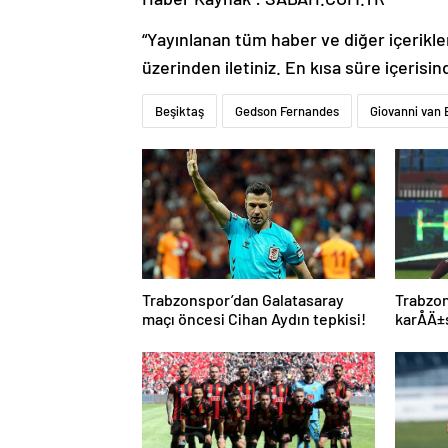
“Yayınlanan tüm haber ve diğer içerikler i
üzerinden iletiniz. En kısa süre içerisin
Beşiktaş
Gedson Fernandes
Giovanni van
Trabzonspor’dan Galatasaray
Trabzo
maçı öncesi Cihan Aydın tepkisi!
karÅÄ±