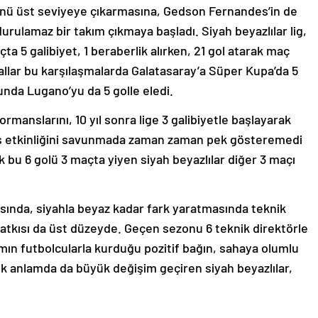
nü üst seviyeye çıkarmasına, Gedson Fernandes’in de
rulamaz bir takım çıkmaya başladı. Siyah beyazlılar lig,
a 5 galibiyet, 1 beraberlik alırken, 21 gol atarak maç
tallar bu karşılaşmalarda Galatasaray’a Süper Kupa’da 5
unda Lugano’yu da 5 golle eledi.
manslarını, 10 yıl sonra lige 3 galibiyetle başlayarak
iş etkinliğini savunmada zaman zaman pek gösteremedi
 bu 6 golü 3 maçta yiyen siyah beyazlılar diğer 3 maçı
sında, siyahla beyaz kadar fark yaratmasında teknik
atkısı da üst düzeyde. Geçen sezonu 6 teknik direktörle
mın futbolcularla kurduğu pozitif bağın, sahaya olumlu
tik anlamda da büyük değişim geçiren siyah beyazlılar,