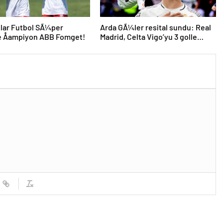
lar Futbol SÃ¼per
Arda GÃ¼ler resital sundu: Real
e Åampiyon ABB Fomget!
Madrid, Celta Vigo’yu 3 golle
geÃ§ti