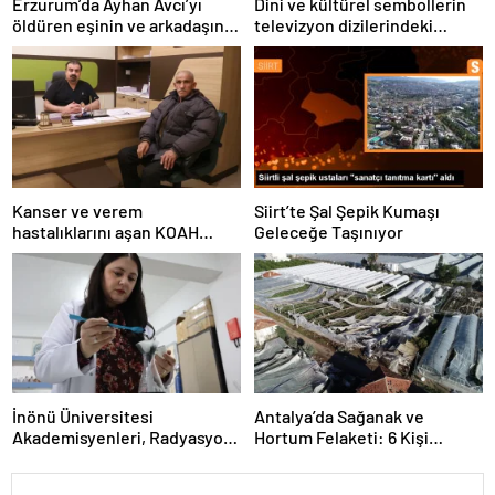
Erzurum’da Ayhan Avcı’yı
Dini ve kültürel sembollerin
öldüren eşinin ve arkadaşının
televizyon dizilerindeki
yargılanması başladı
temsili üzerine panel
düzenlendi
Kanser ve verem
Siirt’te Şal Şepik Kumaşı
hastalıklarını aşan KOAH
Geleceğe Taşınıyor
hastası hayata tutundu
İnönü Üniversitesi
Antalya’da Sağanak ve
Akademisyenleri, Radyasyon
Hortum Felaketi: 6 Kişi
Kalkanı Üretti
Yaralandı