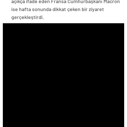
açıkça ifade eden Fransa Cumhurbaşkanı Macron
ise hafta sonunda dikkat çeken bir ziyaret
gerçekleştirdi.