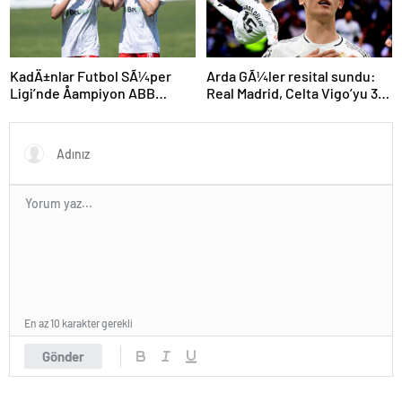
KadÄ±nlar Futbol SÃ¼per
Arda GÃ¼ler resital sundu:
Ligi’nde Åampiyon ABB
Real Madrid, Celta Vigo’yu 3
Fomget!
golle geÃ§ti
En az 10 karakter gerekli
Gönder