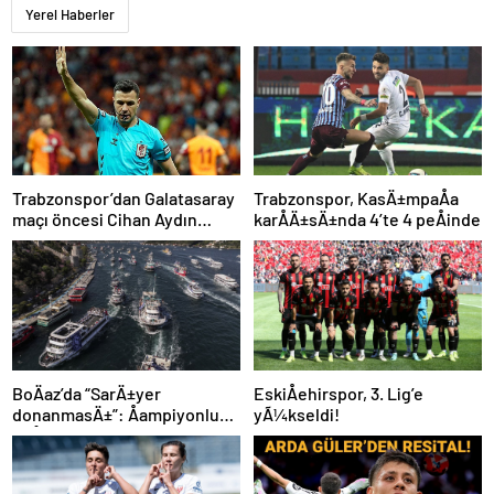
Yerel Haberler
Trabzonspor’dan Galatasaray
Trabzonspor, KasÄ±mpaÅa
maçı öncesi Cihan Aydın
karÅÄ±sÄ±nda 4’te 4 peÅinde
tepkisi!
BoÄaz’da “SarÄ±yer
EskiÅehirspor, 3. Lig’e
donanmasÄ±”: Åampiyonluk
yÃ¼kseldi!
coÅkuyla kutlandÄ±