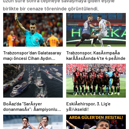
uzun süre sonra cepheye savaşmaya giden eşiyle
birlikte bir cenaze töreninde görüntülendi.
Trabzonspor’dan Galatasaray
Trabzonspor, KasÄ±mpaÅa
maçı öncesi Cihan Aydın
karÅÄ±sÄ±nda 4’te 4 peÅinde
tepkisi!
BoÄaz’da “SarÄ±yer
EskiÅehirspor, 3. Lig’e
donanmasÄ±”: Åampiyonluk
yÃ¼kseldi!
coÅkuyla kutlandÄ±