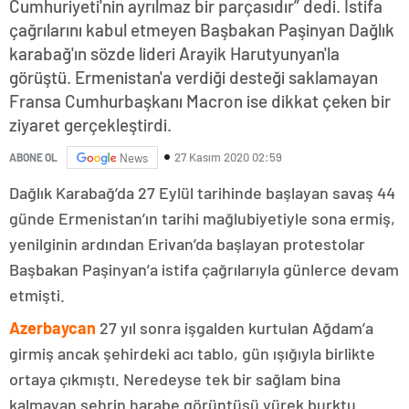
Cumhuriyeti'nin ayrılmaz bir parçasıdır” dedi. İstifa
çağrılarını kabul etmeyen Başbakan Paşinyan Dağlık
karabağ'ın sözde lideri Arayik Harutyunyan'la
görüştü. Ermenistan'a verdiği desteği saklamayan
Fransa Cumhurbaşkanı Macron ise dikkat çeken bir
ziyaret gerçekleştirdi.
27 Kasım 2020 02:59
ABONE OL
News
Dağlık Karabağ’da 27 Eylül tarihinde başlayan savaş 44
günde Ermenistan’ın tarihi mağlubiyetiyle sona ermiş,
yenilginin ardından Erivan’da başlayan protestolar
Başbakan Paşinyan’a istifa çağrılarıyla günlerce devam
etmişti.
Azerbaycan
27 yıl sonra işgalden kurtulan Ağdam’a
girmiş ancak şehirdeki acı tablo, gün ışığıyla birlikte
ortaya çıkmıştı. Neredeyse tek bir sağlam bina
kalmayan şehrin harabe görüntüsü yürek burktu.