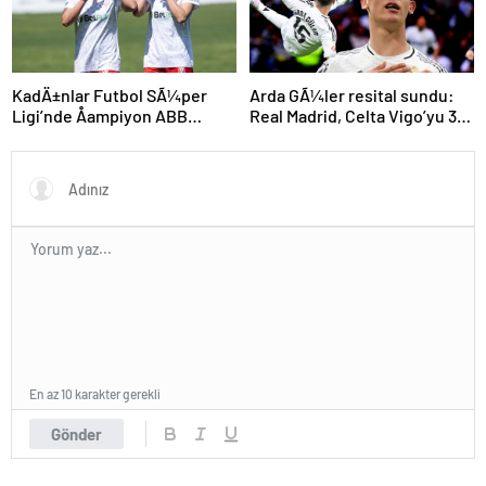
KadÄ±nlar Futbol SÃ¼per
Arda GÃ¼ler resital sundu:
Ligi’nde Åampiyon ABB
Real Madrid, Celta Vigo’yu 3
Fomget!
golle geÃ§ti
En az 10 karakter gerekli
Gönder