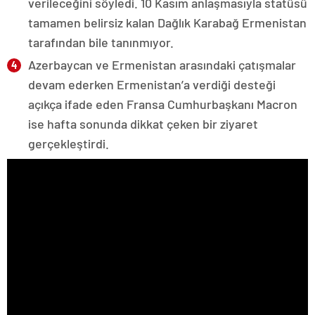
verileceğini söyledi. 10 Kasım anlaşmasıyla statüsü
tamamen belirsiz kalan Dağlık Karabağ Ermenistan
tarafından bile tanınmıyor.
Azerbaycan ve Ermenistan arasındaki çatışmalar
devam ederken Ermenistan’a verdiği desteği
açıkça ifade eden Fransa Cumhurbaşkanı Macron
ise hafta sonunda dikkat çeken bir ziyaret
gerçekleştirdi.