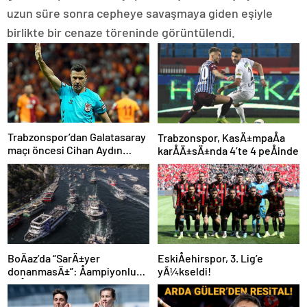
uzun süre sonra cepheye savaşmaya giden eşiyle
birlikte bir cenaze töreninde görüntülendi.
Trabzonspor’dan Galatasaray
Trabzonspor, KasÄ±mpaÅa
maçı öncesi Cihan Aydın
karÅÄ±sÄ±nda 4’te 4 peÅinde
tepkisi!
BoÄaz’da “SarÄ±yer
EskiÅehirspor, 3. Lig’e
donanmasÄ±”: Åampiyonluk
yÃ¼kseldi!
coÅkuyla kutlandÄ±