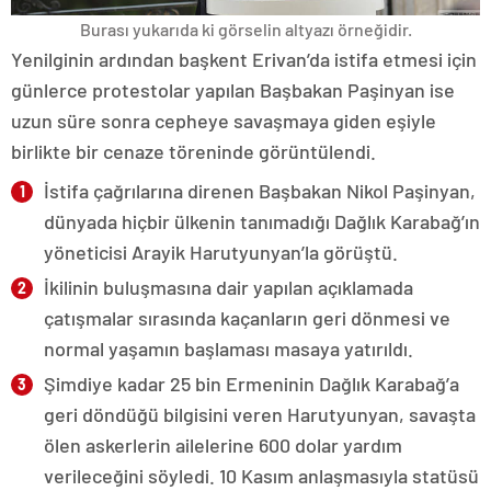
Burası yukarıda ki görselin altyazı örneğidir.
Yenilginin ardından başkent Erivan’da istifa etmesi için
günlerce protestolar yapılan Başbakan Paşinyan ise
uzun süre sonra cepheye savaşmaya giden eşiyle
birlikte bir cenaze töreninde görüntülendi.
İstifa çağrılarına direnen Başbakan Nikol Paşinyan,
dünyada hiçbir ülkenin tanımadığı Dağlık Karabağ’ın
yöneticisi Arayik Harutyunyan’la görüştü.
İkilinin buluşmasına dair yapılan açıklamada
çatışmalar sırasında kaçanların geri dönmesi ve
normal yaşamın başlaması masaya yatırıldı.
Şimdiye kadar 25 bin Ermeninin Dağlık Karabağ’a
geri döndüğü bilgisini veren Harutyunyan, savaşta
ölen askerlerin ailelerine 600 dolar yardım
verileceğini söyledi. 10 Kasım anlaşmasıyla statüsü