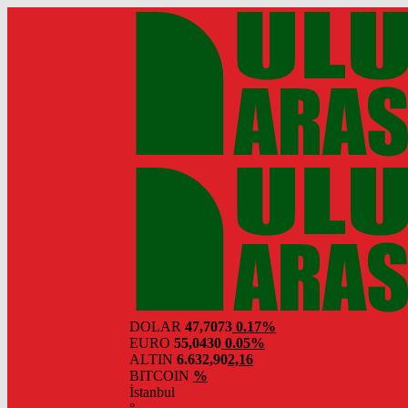
DOLAR
47,7073
0.17%
EURO
55,0430
0.05%
ALTIN
6.632,90
2,16
BITCOIN
%
İstanbul