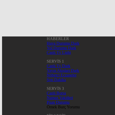
HABERLER
Hava Durumu Dark
Yol Durumu Dark
Canlı Tv Light
SERVİS 1
Canlı Tv Dark
Yayın Akışları Dark
Nöbetçi Eczaneler
Son Dakika
SERVİS 3
Canlı Borsa
Namaz Vakitleri
Puan Durumu
Örnek Burç Yorumu