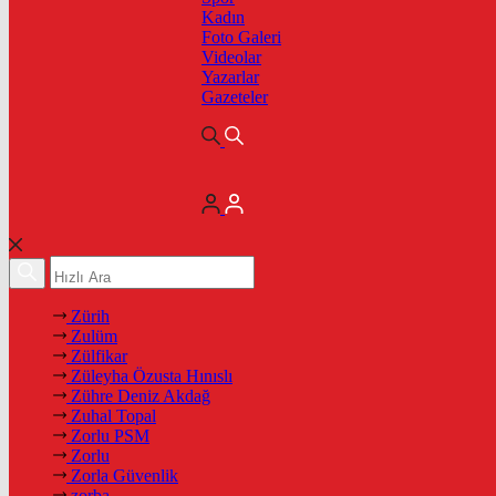
Kadın
Foto Galeri
Videolar
Yazarlar
Gazeteler
Zürih
Zulüm
Zülfikar
Züleyha Özusta Hınıslı
Zühre Deniz Akdağ
Zuhal Topal
Zorlu PSM
Zorlu
Zorla Güvenlik
zorba