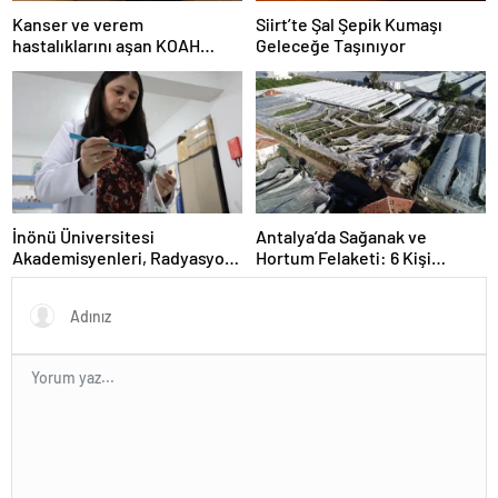
Kanser ve verem
Siirt’te Şal Şepik Kumaşı
hastalıklarını aşan KOAH
Geleceğe Taşınıyor
hastası hayata tutundu
İnönü Üniversitesi
Antalya’da Sağanak ve
Akademisyenleri, Radyasyon
Hortum Felaketi: 6 Kişi
Kalkanı Üretti
Yaralandı