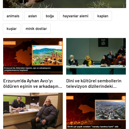
animals
aslan
boğa
hayvanlar alemi
kaplan
kuşlar
minik dostlar
Erzurum’da Ayhan Avcı’yı
Dini ve kültürel sembollerin
öldüren eşinin ve arkadaşının
televizyon dizilerindeki
yargılanması başladı
temsili üzerine panel
düzenlendi