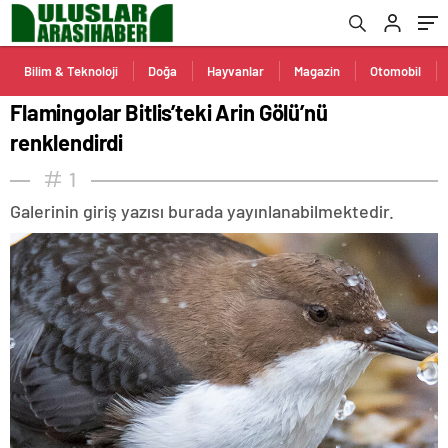
Bilim & Teknoloji
Doğa
Hayvanlar
Magazin
Otomobil
Flamingolar Bitlis’teki Arin Gölü’nü
renklendirdi
1
Galerinin giriş yazısı burada yayınlanabilmektedir.