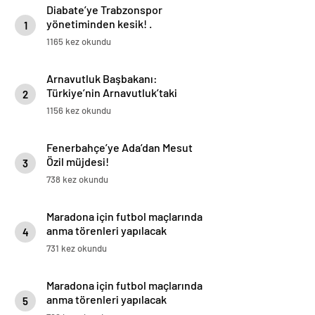
Diabate’ye Trabzonspor
yönetiminden kesik! .
1
1165 kez okundu
Arnavutluk Başbakanı:
Türkiye’nin Arnavutluk’taki
2
yatırım potansiyeli daha yüksek
1156 kez okundu
Fenerbahçe’ye Ada’dan Mesut
Özil müjdesi!
3
738 kez okundu
Maradona için futbol maçlarında
anma törenleri yapılacak
4
731 kez okundu
Maradona için futbol maçlarında
anma törenleri yapılacak
5