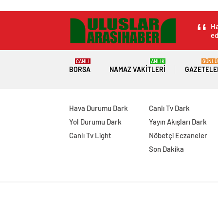
Ha
ed
CANLI
ANLIK
GÜNLÜ
BORSA
NAMAZ VAKITLERI
GAZETELE
Hava Durumu Dark
Canlı Tv Dark
Yol Durumu Dark
Yayın Akışları Dark
Canlı Tv Light
Nöbetçi Eczaneler
Son Dakika