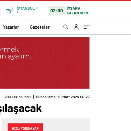
İMSAK'A
İSTANBUL
02:00
KALAN SÜRE
°
Yazarlar
Gazeteler
209 kez okundu
|
Güncelleme: 10 Mart 2024 00:27
şılaşacak
HIZLI YORUM YAP