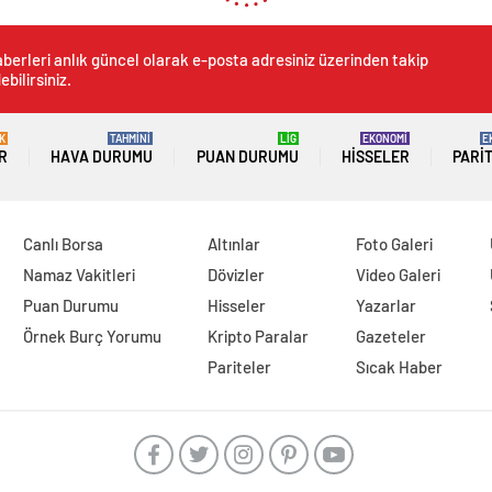
berleri anlık güncel olarak e-posta adresiniz üzerinden takip
ebilirsiniz.
K
TAHMİNİ
LİG
EKONOMİ
E
R
HAVA DURUMU
PUAN DURUMU
HISSELER
PARI
Canlı Borsa
Altınlar
Foto Galeri
Namaz Vakitleri
Dövizler
Video Galeri
Puan Durumu
Hisseler
Yazarlar
Örnek Burç Yorumu
Kripto Paralar
Gazeteler
Pariteler
Sıcak Haber