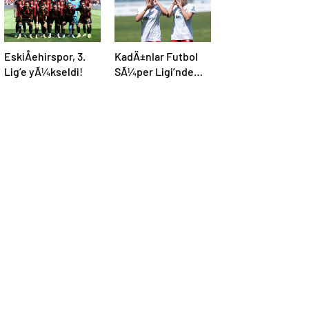
EskiÅehirspor, 3.
KadÄ±nlar Futbol
Lig’e yÃ¼kseldi!
SÃ¼per Ligi’nde
Åampiyon ABB
Fomget!