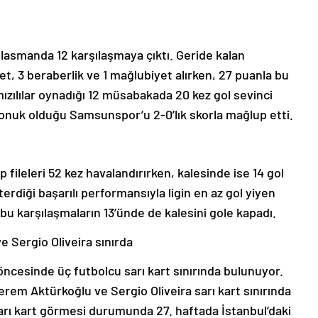
lasmanda 12 karşılaşmaya çıktı. Geride kalan
yet, 3 beraberlik ve 1 mağlubiyet alırken, 27 puanla bu
mızılılar oynadığı 12 müsabakada 20 kez gol sevinci
konuk olduğu Samsunspor’u 2-0’lık skorla mağlup etti.
 fileleri 52 kez havalandırırken, kalesinde ise 14 gol
erdiği başarılı performansıyla ligin en az gol yiyen
 karşılaşmaların 13’ünde de kalesini gole kapadı.
 Sergio Oliveira sınırda
cesinde üç futbolcu sarı kart sınırında bulunuyor.
erem Aktürkoğlu ve Sergio Oliveira sarı kart sınırında
arı kart görmesi durumunda 27. haftada İstanbul’daki