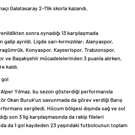
açı Galatasaray 2-1’lik skorla kazandı.
yenildikten sonra oynadığı 13 karşılaşmada
lip ayrıldı. Ligde sarı-kırmızılılar; Alanyaspor,
aragümrük, Konyaspor, Kayserispor, Trabzonspor,
r ve Başakşehir mücadelelerinden 3 puanla alırken,
e kaldı.
 gol
ş Alper Yılmaz, bu sezon gösterdiği performansla
ektör Okan Buruk’un savunmada da görev verdiği Barış
erformans sergiledi. Hücum bölgesi dışında sağ ve sol
ığı son 3 lig karşılaşmasında da rakip fileleri
nda da 1 gol kaydeden 23 yaşındaki futbolcunun toplam