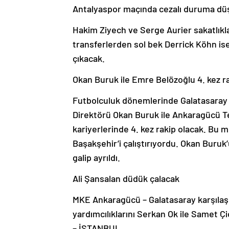
Antalyaspor maçında cezalı duruma dü
Hakim Ziyech ve Serge Aurier sakatlıkl
transferlerden sol bek Derrick Köhn is
çıkacak.
Okan Buruk ile Emre Belözoğlu 4. kez r
Futbolculuk dönemlerinde Galatasaray 
Direktörü Okan Buruk ile Ankaragücü T
kariyerlerinde 4. kez rakip olacak. Bu m
Başakşehir’i çalıştırıyordu. Okan Buruk
galip ayrıldı.
Ali Şansalan düdük çalacak
MKE Ankaragücü – Galatasaray karşılaş
yardımcılıklarını Serkan Ok ile Samet 
– İSTANBUL