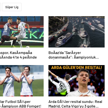
Süper Lig
nspor, KasÄ±mpaÅa
BoÄaz’da “SarÄ±yer
sÄ±nda 4’te 4 peÅinde
donanmasÄ±”: Åampiyonluk
coÅkuyla kutlandÄ±
lar Futbol SÃ¼per
Arda GÃ¼ler resital sundu: Real
e Åampiyon ABB Fomget!
Madrid, Celta Vigo’yu 3 golle