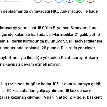
rın deplasmanda oynayacağı MKE Ankaragücü ile ligde
alatasaray yarın saat 19.00’da Eryaman Stadyumu’nda
eride kalan 25 haftada sarı-kırmızılılar 21 galibiyet, 3
anla liderlik koltuğunda bulunuyor. Sarı-lacivertliler ise
t sonucunda topladığı 29 puanla 11. sırada yer alıyor.
aybetmesiyle liderliğe yükselen Galatasaray, Ankara
na kayıpsız devam etmek istiyor.
Lig tarihinde bugüne kadar 103 kez karşı karşıya geldi.
ar 65 kez sahadan galip ayrılırken, 19 kez de sarı-
çta ise kazanan çıkmadı. Aslan’ın attığı 214 gole, başkent