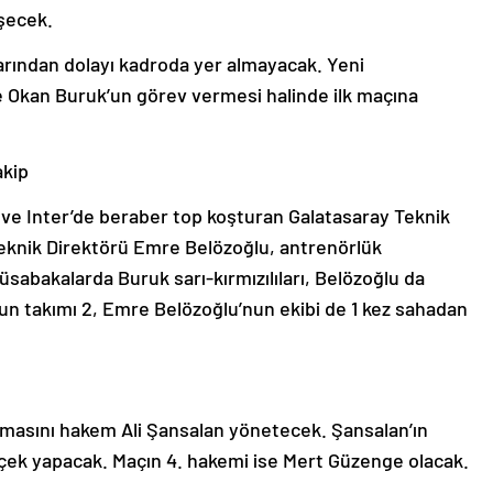
şecek.
arından dolayı kadroda yer almayacak. Yeni
e Okan Buruk’un görev vermesi halinde ilk maçına
akip
ve Inter’de beraber top koşturan Galatasaray Teknik
eknik Direktörü Emre Belözoğlu, antrenörlük
üsabakalarda Buruk sarı-kırmızılıları, Belözoğlu da
’un takımı 2, Emre Belözoğlu’nun ekibi de 1 kez sahadan
masını hakem Ali Şansalan yönetecek. Şansalan’ın
Çiçek yapacak. Maçın 4. hakemi ise Mert Güzenge olacak.