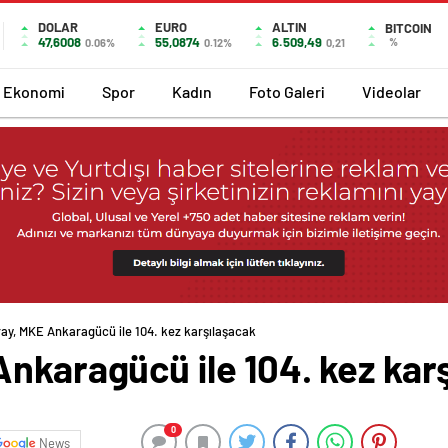
DOLAR
EURO
ALTIN
BITCOIN
47,6008
55,0874
6.509,49
%
0.06%
0.12%
0,21
Ekonomi
Spor
Kadın
Foto Galeri
Videolar
ay, MKE Ankaragücü ile 104. kez karşılaşacak
nkaragücü ile 104. kez kar
0
News