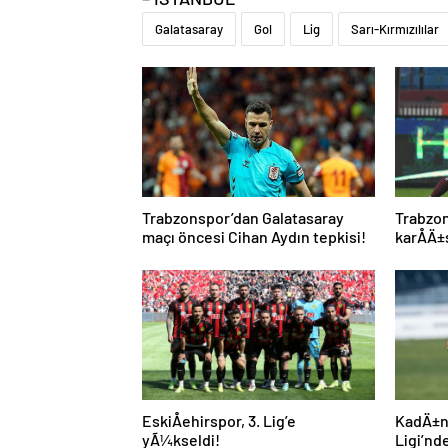
Galatasaray
Gol
Lig
Sarı-Kırmızılılar
Trabzonspor’dan Galatasaray
Trabzo
maçı öncesi Cihan Aydın tepkisi!
karÅÄ±
EskiÅehirspor, 3. Lig’e
KadÄ±n
yÃ¼kseldi!
Ligi’nd