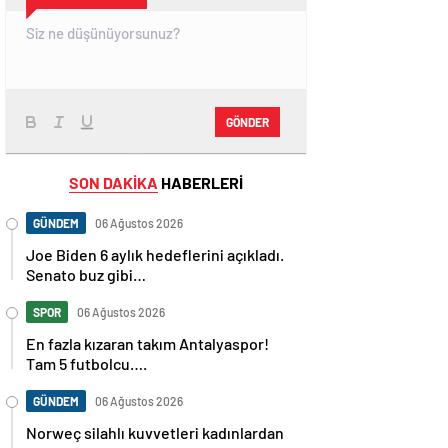
GÖNDER
SON DAKİKA
HABERLERİ
GÜNDEM
06 Ağustos 2026
Joe Biden 6 aylık hedeflerini açıkladı.
Senato buz gibi…
SPOR
06 Ağustos 2026
En fazla kızaran takım Antalyaspor!
Tam 5 futbolcu….
GÜNDEM
06 Ağustos 2026
Norweç silahlı kuvvetleri kadınlardan