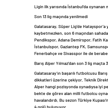
Ligin ilk yarısında İstanbul’da oynanan m
Son 13 lig maçında yenilmedi
Galatasaray, Süper Lig’de Hatayspor’a 
kaybetmezken, son 6 maçından sahadan ga
Pendikspor, Adana Demirspor, Fatih K
İstanbulspor, Gaziantep FK, Samsunspo
Fenerbahçe ve Sivasspor ile de beraber
Barış Alper Yılmaz’dan son 3 lig maçta 3
Galatasaray’ın başarılı futbolcusu Barı
dikkatleri üzerine çekiyor. Teknik Dir
Alper hangi pozisyonda oynadıysa iyi p
bekte de görev alan milli futbolcu oynad
havalandırdı. Bu sezon Türkiye Kupası’
4 golü bulunuyor.