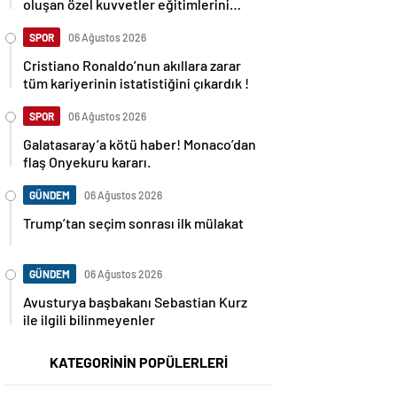
oluşan özel kuvvetler eğitimlerini
başlattı.
SPOR
06 Ağustos 2026
Cristiano Ronaldo’nun akıllara zarar
tüm kariyerinin istatistiğini çıkardık !
SPOR
06 Ağustos 2026
Galatasaray’a kötü haber! Monaco’dan
flaş Onyekuru kararı.
GÜNDEM
06 Ağustos 2026
Trump’tan seçim sonrası ilk mülakat
GÜNDEM
06 Ağustos 2026
Avusturya başbakanı Sebastian Kurz
ile ilgili bilinmeyenler
KATEGORİNİN POPÜLERLERİ