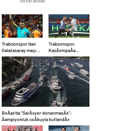
728 kez okundu
Trabzonspor’dan
Trabzonspor,
Galatasaray maçı
KasÄ±mpaÅa
öncesi Cihan Aydın
karÅÄ±sÄ±nda 4’te
tepkisi!
4 peÅinde
BoÄaz’da “SarÄ±yer donanmasÄ±”:
Åampiyonluk coÅkuyla kutlandÄ±