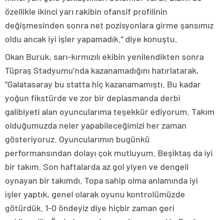
özellikle ikinci yarı rakibin ofansif profilinin
değişmesinden sonra net pozisyonlara girme şansımız
oldu ancak iyi işler yapamadık.” diye konuştu.
Okan Buruk, sarı-kırmızılı ekibin yenilendikten sonra
Tüpraş Stadyumu’nda kazanamadığını hatırlatarak,
“Galatasaray bu statta hiç kazanamamıştı. Bu kadar
yoğun fikstürde ve zor bir deplasmanda derbi
galibiyeti alan oyuncularıma teşekkür ediyorum. Takım
olduğumuzda neler yapabileceğimizi her zaman
gösteriyoruz. Oyuncularımın bugünkü
performansından dolayı çok mutluyum. Beşiktaş da iyi
bir takım. Son haftalarda az gol yiyen ve dengeli
oynayan bir takımdı. Topa sahip olma anlamında iyi
işler yaptık, genel olarak oyunu kontrolümüzde
götürdük. 1-0 öndeyiz diye hiçbir zaman geri