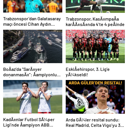
Trabzonspor’dan Galatasaray
Trabzonspor, KasÄ±mpaÅa
maçı öncesi Cihan Aydın
karÅÄ±sÄ±nda 4’te 4 peÅinde
tepkisi!
BoÄaz’da “SarÄ±yer
EskiÅehirspor, 3. Lig’e
donanmasÄ±”: Åampiyonluk
yÃ¼kseldi!
coÅkuyla kutlandÄ±
KadÄ±nlar Futbol SÃ¼per
Arda GÃ¼ler resital sundu:
Ligi’nde Åampiyon ABB
Real Madrid, Celta Vigo’yu 3