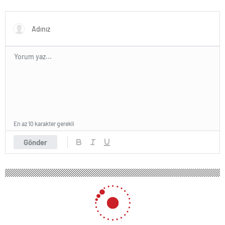
Fomget!
golle geÃ§ti
En az 10 karakter gerekli
Gönder