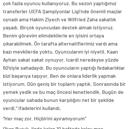
çok fazla oyuncu kullanıyoruz. Bu sezon yaptığımız
transferler UEFA Şampiyonlar Ligi’nde önemli maçlar
oynadı ama Hakim Ziyech ve Wilfried Zaha sakatlık
yaşadı. Birçok oyuncudan destek almak istiyoruz.
Benim görevim elimdekilerle en iyisini ortaya
çıkarabilmek. Ön tarafta alternatiflerimiz vardı ama
bazı mevkilerde yoktu. Oyuncularım iyi niyetli. Kaan
Ayhan sakat sakat oynuyor. Icardi neredeyse yüzde
50’siyle sahadaydı. Bu oyuncuların yaptığı fedakarlıklar
bizi başarıya taşıyor. Ben de onlara liderlik yapmak
istiyorum. Dün geniş bir toplantı yaptık. Sonrasında bir
yemek yedik ve bu maç öncesi kenetlendik. Bugün de
oyuncular sahada bunun karşılığını net bir şekilde
verdi.” ifadelerini kullandı.
“Her maç zor. Hiçbirini ayıramıyorum”
Okan Buruk, ligde kalan 10 haftada kolay maç