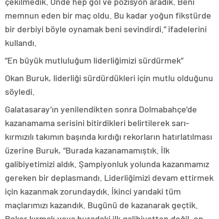
çekilmedik. Önde hep gol ve pozisyon aradık. Beni
memnun eden bir maç oldu. Bu kadar yoğun fikstürde
bir derbiyi böyle oynamak beni sevindirdi.” ifadelerini
kullandı.
“En büyük mutluluğum liderliğimizi sürdürmek”
Okan Buruk, liderliği sürdürdükleri için mutlu olduğunu
söyledi.
Galatasaray’ın yenilendikten sonra Dolmabahçe’de
kazanamama serisini bitirdikleri belirtilerek sarı-
kırmızılı takımın başında kırdığı rekorların hatırlatılması
üzerine Buruk, “Burada kazanamamıştık. İlk
galibiyetimizi aldık. Şampiyonluk yolunda kazanmamız
gereken bir deplasmandı. Liderliğimizi devam ettirmek
için kazanmak zorundaydık. İkinci yarıdaki tüm
maçlarımızı kazandık. Bugünü de kazanarak geçtik.
Rekor kırmak veya buradaki ilk galibiyetten değil, en