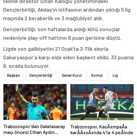
teknik direktör Sinan Kaloğlu yönetimindeki
Gençlerbirliği, Akdaş’ın istifasının ardından çıktığı 5 lig
maçında 2 beraberlik ve 3 mağlubiyet aldı.
Gençlerbirliği, son haftalarda aldığı kötü sonuçlar
nedeniyle play-off hattının 6 puan gerisine düştü.
Ligde son galibiyetini 21 Ocak’ta 3-1’lik skorla
Sakaryaspor’a karşı elde eden başkent ekibi, 33 puanla
9. sırada bulunuyor.
Başkan
Gençlerbirliği
Genel Kurul
Kırmızı
Lig
Trabzonspor’dan Galatasaray
Trabzonspor, KasÄ±mpaÅa
maçı öncesi Cihan Aydın
karÅÄ±sÄ±nda 4’te 4 peÅinde