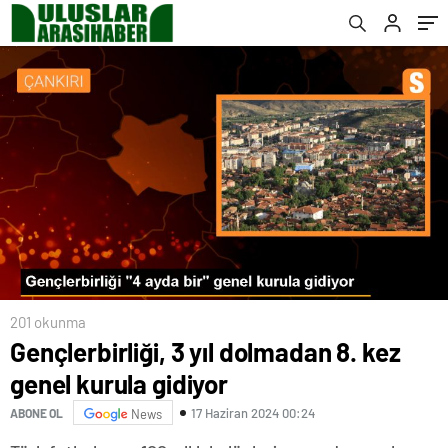
şüpheliye 18 yıla kadar hapis talebi
201 okunma
Gençlerbirliği, 3 yıl dolmadan 8. kez
genel kurula gidiyor
17 Haziran 2024 00:24
ABONE OL
News