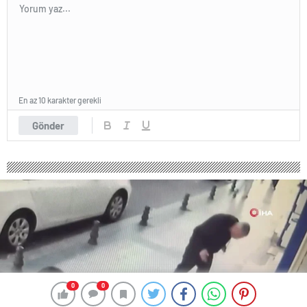
En az 10 karakter gerekli
Gönder
0
0
0
0