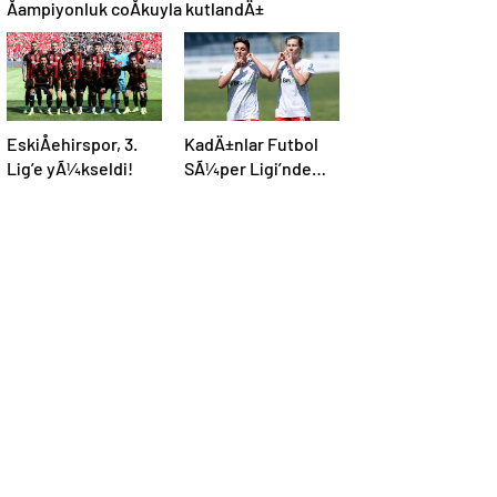
Åampiyonluk coÅkuyla kutlandÄ±
EskiÅehirspor, 3.
KadÄ±nlar Futbol
Lig’e yÃ¼kseldi!
SÃ¼per Ligi’nde
Åampiyon ABB
Fomget!