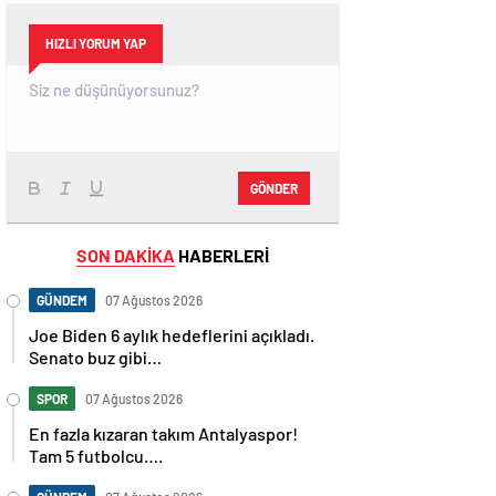
HIZLI YORUM YAP
GÖNDER
SON DAKİKA
HABERLERİ
GÜNDEM
07 Ağustos 2026
Joe Biden 6 aylık hedeflerini açıkladı.
Senato buz gibi…
SPOR
07 Ağustos 2026
En fazla kızaran takım Antalyaspor!
Tam 5 futbolcu….