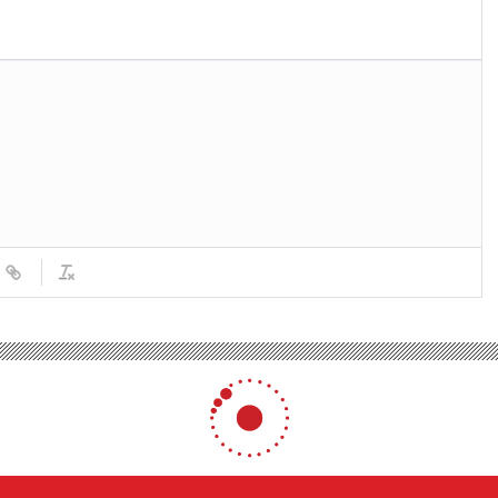
sler Kütahya’da Renkli Devriye Gerçekleştirdi
ya’da Renkli Devriye Gerçekl