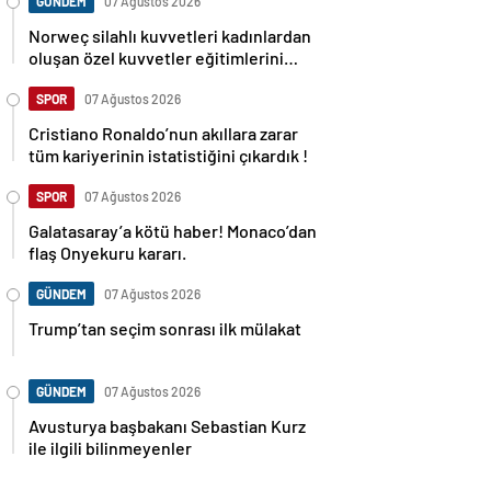
GÜNDEM
07 Ağustos 2026
Norweç silahlı kuvvetleri kadınlardan
oluşan özel kuvvetler eğitimlerini
başlattı.
SPOR
07 Ağustos 2026
Cristiano Ronaldo’nun akıllara zarar
tüm kariyerinin istatistiğini çıkardık !
SPOR
07 Ağustos 2026
Galatasaray’a kötü haber! Monaco’dan
flaş Onyekuru kararı.
GÜNDEM
07 Ağustos 2026
Trump’tan seçim sonrası ilk mülakat
GÜNDEM
07 Ağustos 2026
Avusturya başbakanı Sebastian Kurz
ile ilgili bilinmeyenler