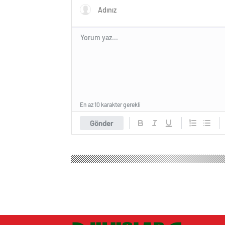
En az 10 karakter gerekli
Gönder
Uluslararası Haber
Spor
Basketbol
Atlı Poli
Atlı Polisler Kütah