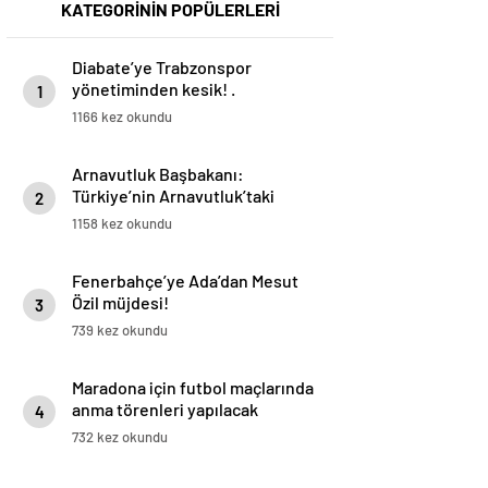
KATEGORİNİN POPÜLERLERİ
Diabate’ye Trabzonspor
yönetiminden kesik! .
1
1166 kez okundu
Arnavutluk Başbakanı:
Türkiye’nin Arnavutluk’taki
2
yatırım potansiyeli daha yüksek
1158 kez okundu
Fenerbahçe’ye Ada’dan Mesut
Özil müjdesi!
3
739 kez okundu
Maradona için futbol maçlarında
anma törenleri yapılacak
4
732 kez okundu