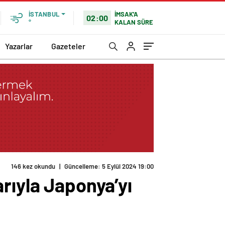
İMSAK'A
İSTANBUL
02:00
KALAN SÜRE
°
Yazarlar
Gazeteler
rıyla Japonya’yı