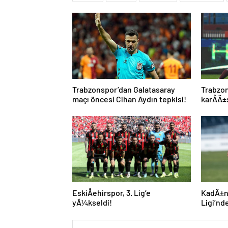
Trabzonspor’dan Galatasaray
Trabzo
maçı öncesi Cihan Aydın tepkisi!
karÅÄ±
EskiÅehirspor, 3. Lig’e
KadÄ±n
yÃ¼kseldi!
Ligi’nd