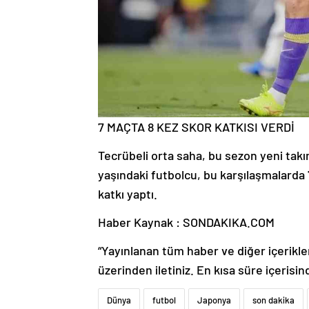
7 MAÇTA 8 KEZ SKOR KATKISI VERDİ
Tecrübeli orta saha, bu sezon yeni tak
yaşındaki futbolcu, bu karşılaşmalarda 7
katkı yaptı.
Haber Kaynak : SONDAKIKA.COM
“Yayınlanan tüm haber ve diğer içerikler i
üzerinden iletiniz. En kısa süre içerisin
Dünya
futbol
Japonya
son dakika