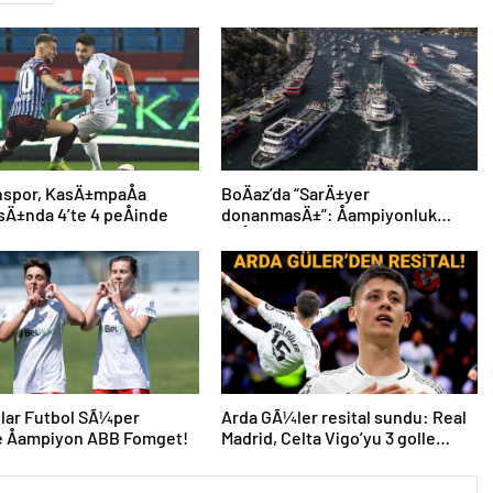
nspor, KasÄ±mpaÅa
BoÄaz’da “SarÄ±yer
sÄ±nda 4’te 4 peÅinde
donanmasÄ±”: Åampiyonluk
coÅkuyla kutlandÄ±
lar Futbol SÃ¼per
Arda GÃ¼ler resital sundu: Real
e Åampiyon ABB Fomget!
Madrid, Celta Vigo’yu 3 golle
geÃ§ti