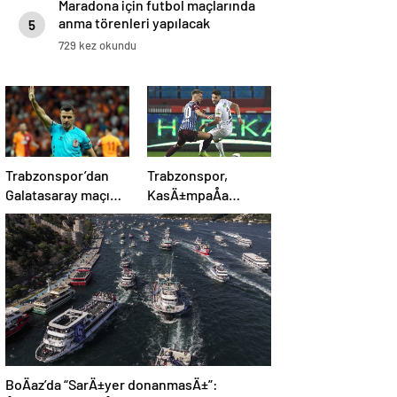
Maradona için futbol maçlarında
anma törenleri yapılacak
5
729 kez okundu
Trabzonspor’dan
Trabzonspor,
Galatasaray maçı
KasÄ±mpaÅa
öncesi Cihan Aydın
karÅÄ±sÄ±nda 4’te
tepkisi!
4 peÅinde
BoÄaz’da “SarÄ±yer donanmasÄ±”: