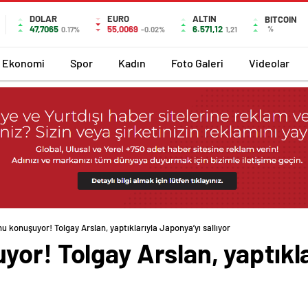
DOLAR
EURO
ALTIN
BITCOIN
47,7065
55,0069
6.571,12
%
0.17%
-0.02%
1,21
Ekonomi
Spor
Kadın
Foto Galeri
Videolar
u konuşuyor! Tolgay Arslan, yaptıklarıyla Japonya’yı sallıyor
or! Tolgay Arslan, yaptıkla