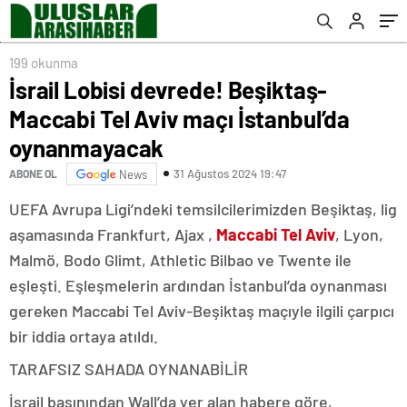
199 okunma
İsrail Lobisi devrede! Beşiktaş-
Maccabi Tel Aviv maçı İstanbul’da
oynanmayacak
31 Ağustos 2024 19:47
ABONE OL
News
UEFA Avrupa Ligi’ndeki temsilcilerimizden Beşiktaş, lig
aşamasında Frankfurt, Ajax ,
Maccabi Tel Aviv
, Lyon,
Malmö, Bodo Glimt, Athletic Bilbao ve Twente ile
eşleşti. Eşleşmelerin ardından İstanbul’da oynanması
gereken Maccabi Tel Aviv-Beşiktaş maçıyle ilgili çarpıcı
bir iddia ortaya atıldı.
TARAFSIZ SAHADA OYNANABİLİR
İsrail basınından Wall’da yer alan habere göre,