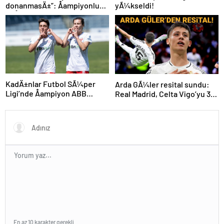
donanmasÄ±”: Åampiyonluk
yÃ¼kseldi!
coÅkuyla kutlandÄ±
KadÄ±nlar Futbol SÃ¼per
Arda GÃ¼ler resital sundu:
Ligi’nde Åampiyon ABB
Real Madrid, Celta Vigo’yu 3
Fomget!
golle geÃ§ti
En az 10 karakter gerekli