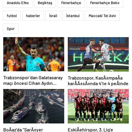
Anadolu Efes
Beşiktaş
Fenerbahçe
Fenerbahçe Beko
futbol
haberler
İsrail
İstanbul
Maccabi Tel Aviv
Spor
Trabzonspor’dan Galatasaray
Trabzonspor, KasÄ±mpaÅa
maçı öncesi Cihan Aydın
karÅÄ±sÄ±nda 4’te 4 peÅinde
tepkisi!
BoÄaz’da “SarÄ±yer
EskiÅehirspor, 3. Lig’e