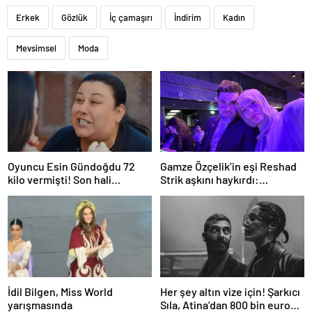
Erkek
Gözlük
İç çamaşırı
İndirim
Kadın
Mevsimsel
Moda
Oyuncu Esin Gündoğdu 72
Gamze Özçelik’in eşi Reshad
kilo vermişti! Son hali
Strik aşkını haykırdı:
gündem oldu
“Cennetim”
İdil Bilgen, Miss World
Her şey altın vize için! Şarkıcı
yarışmasında
Sıla, Atina’dan 800 bin euro