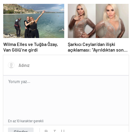
değerinde daire aldı
Wilma Elles ve Tuğba Özay,
Şarkıcı Ceylan’dan ilişki
Van Gölü’ne girdi
açıklaması: “Ayrıldıktan sonra
amca oğlu oluyor”
En az 10 karakter gerekli
Gönder