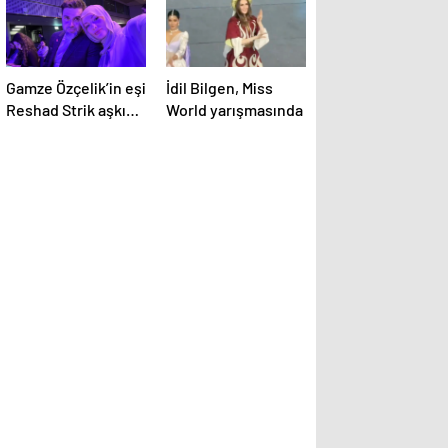
Gamze Özçelik’in eşi
İdil Bilgen, Miss
Reshad Strik aşkını
World yarışmasında
haykırdı:
“Cennetim”