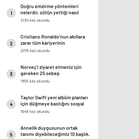
Doğru emzirme yöntemleri
nelerdir, sütün yettiği nasıl
1
anlaşılır?
2130 kez okundu
Cristiano Ronaldo’nun akıllara
zarar tüm kariyerinin
2
istatistiğini çıkardık !
2075 kez okundu
Norveç’i ziyaret etmeniz için
gereken 25 sebep
3
1855 kez okundu
Taylor Swift yeni albüm planları
için düğmeye bastığını sosyal
4
medyadan duyurdu!
1648 kez okundu
Annelik duygusunun ortak
tanımı diyebileceğimiz 10 başlık.
5