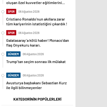
oluşan özel kuvvetler eğitimlerini
başlattı.
SPOR
06 Ağustos 2026
Cristiano Ronaldo’nun akıllara zarar
tüm kariyerinin istatistiğini çıkardık !
SPOR
06 Ağustos 2026
Galatasaray’a kötü haber! Monaco’dan
flaş Onyekuru kararı.
GÜNDEM
06 Ağustos 2026
Trump’tan seçim sonrası ilk mülakat
GÜNDEM
06 Ağustos 2026
Avusturya başbakanı Sebastian Kurz
ile ilgili bilinmeyenler
KATEGORİNİN POPÜLERLERİ