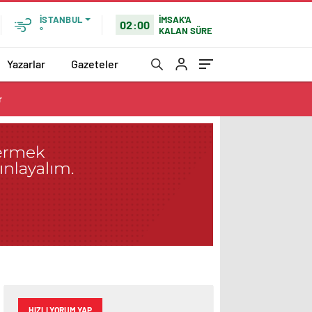
İMSAK'A
İSTANBUL
02:00
KALAN SÜRE
°
Yazarlar
Gazeteler
r
HIZLI YORUM YAP