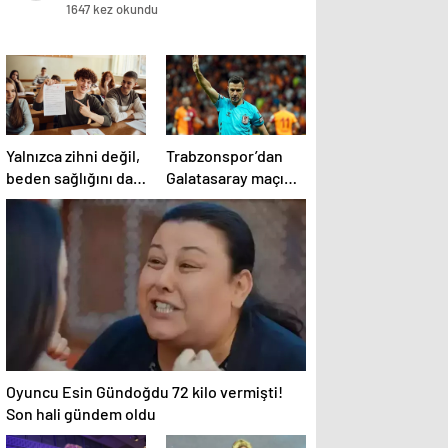
1647 kez okundu
Yalnızca zihni değil,
Trabzonspor’dan
beden sağlığını da
Galatasaray maçı
zorluyor! Sınavda
öncesi Cihan Aydın
başarı tabakta
tepkisi!
başlıyor
Oyuncu Esin Gündoğdu 72 kilo vermişti!
Son hali gündem oldu