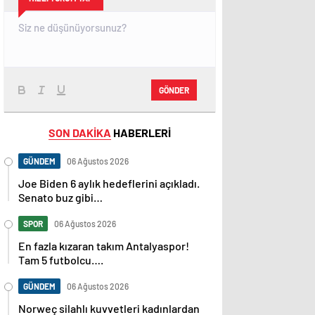
GÖNDER
SON DAKİKA
HABERLERİ
GÜNDEM
06 Ağustos 2026
Joe Biden 6 aylık hedeflerini açıkladı.
Senato buz gibi…
SPOR
06 Ağustos 2026
En fazla kızaran takım Antalyaspor!
Tam 5 futbolcu….
GÜNDEM
06 Ağustos 2026
Norweç silahlı kuvvetleri kadınlardan