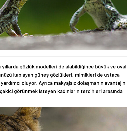
 yıllarda gözlük modelleri de alabildiğince büyük ve oval
zünüzü kaplayan güneş gözlükleri, mimikleri de ustaca
 yardımcı oluyor. Ayrıca makyajsız dolaşmanın avantajını
 çekici görünmek isteyen kadınların tercihleri arasında