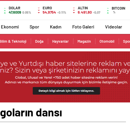
DOLAR
EURO
ALTIN
BITCOIN
47,6009
54,9754
6.491,80
%
0.05%
-0.11%
-0,07
Ekonomi
Spor
Kadın
Foto Galeri
Videolar
Bilim & Teknoloji
Doğa
Hayvanlar
Magazin
Otomobil
Spo
goların dansı