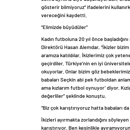
gösterir bilmiyoruz” ifadelerini kullanı
vereceğini kaydetti.
“Elimizde büyüdüler”
Kadın futboluna 20 yıl önce başladığın
Direktörü Hasan Alemdar, “İkizler bizim 
aramıza katıldılar. İkizlerimiz çok yeten
geçirdiler. Türkiye’nin en iyi üniversit
okuyorlar. Onlar bizim göz bebeklerimiz
babaları Seçkin abi pek futboldan anla
ama kızlarım futbol oynuyor’ diyor. Kız
değerliler” şeklinde konuştu.
“Biz çok karıştırıyoruz hatta babaları da 
İkizleri ayırmakta zorlandığını söyleyen
karıştırıyor. Ben kesinlikle ayıramıyorum