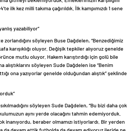
kıma gitmeyi beklemiyorduk. Emeklerimizin karşılığını
te ilk kez milli takıma çağırıldık. İlk kampımızdı 1 sene
yanlış yazabiliyor”
ekte zorlandığını söyleyen Buse Dağdelen, “Benzediğimiz
fa karışıklığı oluyor. Değişik tepkiler alıyoruz genelde
görünce mutlu oluyor. Hakem karıştırdığı için golü bile
ma alıştıklarını söyleyen Sude Dağdelen ise “Benim
ttığı ona yazıyorlar genelde olduğundan alıştık” şeklinde
yorduk”
 sıkılmadığını söyleyen Sude Dağdelen, “Bu bizi daha çok
 Okulumuzun aynı yerde olacağını tahmin edemiyorduk.
k inanıyordu, beraber olmamızı istiyorlardı. Bir yerden
da da devam ettik futbolda da devam ediyoruz ileride ne