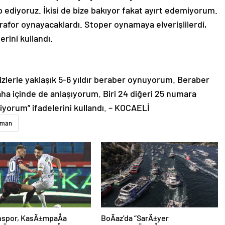
tap ediyoruz. İkisi de bize bakıyor fakat ayırt edemiyorum.
trafor oynayacaklardı. Stoper oynamaya elverişlilerdi,
erini kullandı.
kizlerle yaklaşık 5-6 yıldır beraber oynuyorum. Beraber
ha içinde de anlaşıyorum. Biri 24 diğeri 25 numara
iliyorum” ifadelerini kullandı. – KOCAELİ
aman
nspor, KasÄ±mpaÅa
BoÄaz’da “SarÄ±yer