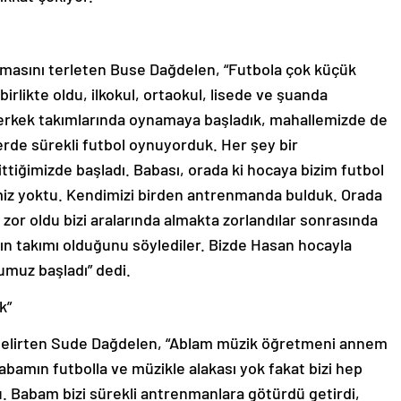
rmasını terleten Buse Dağdelen, “Futbola çok küçük
irlikte oldu, ilkokul, ortaokul, lisede ve şuanda
 erkek takımlarında oynamaya başladık, mahallemizde de
erde sürekli futbol oynuyorduk. Her şey bir
tiğimizde başladı. Babası, orada ki hocaya bizim futbol
iz yoktu. Kendimizi birden antrenmanda bulduk. Orada
 zor oldu bizi aralarında almakta zorlandılar sonrasında
dın takımı olduğunu söylediler. Bizde Hasan hocayla
umuz başladı” dedi.
k”
belirten Sude Dağdelen, “Ablam müzik öğretmeni annem
abamın futbolla ve müzikle alakası yok fakat bizi hep
 Babam bizi sürekli antrenmanlara götürdü getirdi,