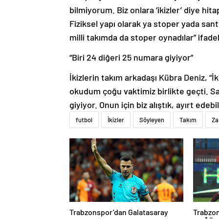
bilmiyorum. Biz onlara ‘ikizler’ diye hi
Fiziksel yapı olarak ya stoper yada san
milli takımda da stoper oynadılar” ifadel
“Biri 24 diğeri 25 numara giyiyor”
İkizlerin takım arkadaşı Kübra Deniz, “İ
okudum çoğu vaktimiz birlikte geçti. Sa
giyiyor. Onun için biz alıştık, ayırt edeb
futbol
İkizler
Söyleyen
Takım
Z
Trabzonspor’dan Galatasaray
Trabzo