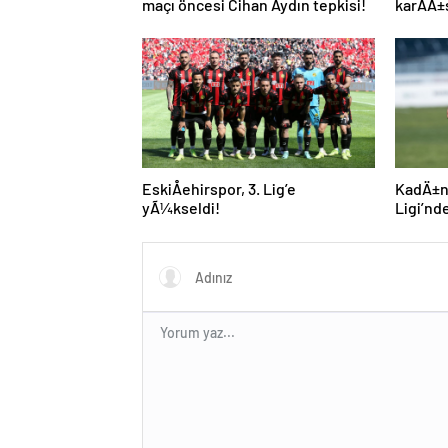
maçı öncesi Cihan Aydın tepkisi!
karÅÄ±
EskiÅehirspor, 3. Lig’e
KadÄ±n
yÃ¼kseldi!
Ligi’nd