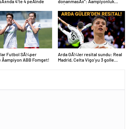
sÄ±nda 4’te 4 peÅinde
donanmasÄ±”: Åampiyonluk
coÅkuyla kutlandÄ±
lar Futbol SÃ¼per
Arda GÃ¼ler resital sundu: Real
e Åampiyon ABB Fomget!
Madrid, Celta Vigo’yu 3 golle
geÃ§ti