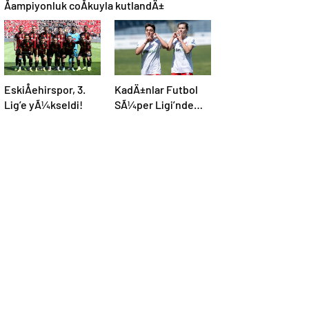
Åampiyonluk coÅkuyla kutlandÄ±
EskiÅehirspor, 3.
KadÄ±nlar Futbol
Lig’e yÃ¼kseldi!
SÃ¼per Ligi’nde
Åampiyon ABB
Fomget!