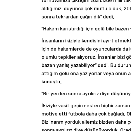
turnuvamıza çıktığımızda bizde milli ta
aldığımızı duyunca çok mutlu olduk. 2014’
sonra tekrardan çağırıldık” dedi.
“Hakem karıştırdığı için golü bile bazen 
İnsanların ikiziyle kendisini ayırt etm
için de hakemlerde de oyuncularda da ka
olumlu tepkiler alıyoruz. İnsanlar bizi 
bazen yanlış yazabiliyor” dedi. Bu duru
attığım golü ona yazıyorlar veya onun a
konuştu.
“Bir yerden sonra ayrılırız diye düşünü
İkiziyle vakit geçirmekten hiçbir zaman
motive etti futbola daha çok bağladı.
Biz inanmıyorduk ailemiz bizden daha ço
sonra ayrılırız diye düşünüyorduk. Ora