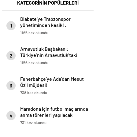
KATEGORİNİN POPÜLERLERİ
Diabate’ye Trabzonspor
yönetiminden kesik! .
1
1165 kez okundu
Arnavutluk Başbakanı:
Türkiye’nin Arnavutluk’taki
2
yatırım potansiyeli daha yüksek
1156 kez okundu
Fenerbahçe’ye Ada’dan Mesut
Özil müjdesi!
3
738 kez okundu
Maradona için futbol maçlarında
anma törenleri yapılacak
4
731 kez okundu