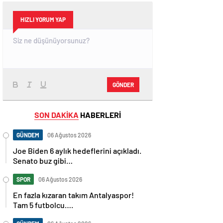
HIZLI YORUM YAP
GÖNDER
SON DAKİKA
HABERLERİ
GÜNDEM
06 Ağustos 2026
Joe Biden 6 aylık hedeflerini açıkladı.
Senato buz gibi…
SPOR
06 Ağustos 2026
En fazla kızaran takım Antalyaspor!
Tam 5 futbolcu….