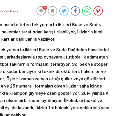
0
News
masını terleten tek yumurta ikizleri Buse ve Sude,
 hakemler tarafından karıştırılabiliyor. İkizlerin kimi
artlar dahi yanlış yazılıyor.
 tek yumurta ikizleri Buse ve Sude Dağdelen hayallerini
kek arkadaşlarıyla top oynayarak futbola ilk adımı atan
tbol Takımı’nın formasını terletiyor. Sol bek ve stoper
e o kadar benziyor ki teknik direktörleri, hakemler ve
ıyor. Öyle ki zaman zaman attığı goller veya gördükleri
a 24 ve 25 numaralı formaları giyen ikizler saha içinde
renkte krampon giymeye özen gösteriyor. 2014 yılında A
r an olsun birbirinden ayrılmıyor. İlkokul, ortaokul ve
rsiteyi de kazandı. İkizler futboldaki yeteneklerinin yanı
ikkat çekiyor.