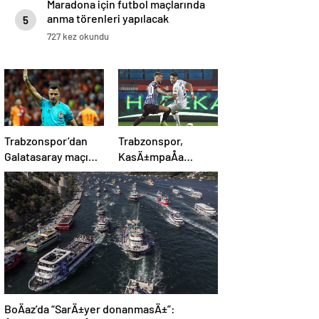
Maradona için futbol maçlarında
anma törenleri yapılacak
5
727 kez okundu
Trabzonspor’dan
Trabzonspor,
Galatasaray maçı
KasÄ±mpaÅa
öncesi Cihan Aydın
karÅÄ±sÄ±nda 4’te
tepkisi!
4 peÅinde
BoÄaz’da “SarÄ±yer donanmasÄ±”: