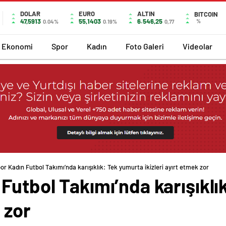
DOLAR
EURO
ALTIN
BITCOIN
47,5913
55,1403
6.546,25
%
0.04%
0.19%
0,77
Ekonomi
Spor
Kadın
Foto Galeri
Videolar
or Kadın Futbol Takımı’nda karışıklık: Tek yumurta ikizleri ayırt etmek zor
Futbol Takımı’nda karışıkl
 zor