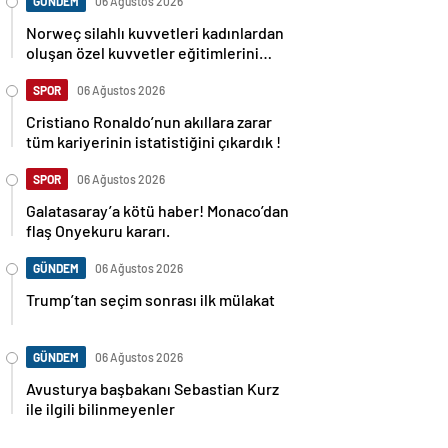
GÜNDEM
06 Ağustos 2026
Norweç silahlı kuvvetleri kadınlardan
oluşan özel kuvvetler eğitimlerini
başlattı.
SPOR
06 Ağustos 2026
Cristiano Ronaldo’nun akıllara zarar
tüm kariyerinin istatistiğini çıkardık !
SPOR
06 Ağustos 2026
Galatasaray’a kötü haber! Monaco’dan
flaş Onyekuru kararı.
GÜNDEM
06 Ağustos 2026
Trump’tan seçim sonrası ilk mülakat
GÜNDEM
06 Ağustos 2026
Avusturya başbakanı Sebastian Kurz
ile ilgili bilinmeyenler