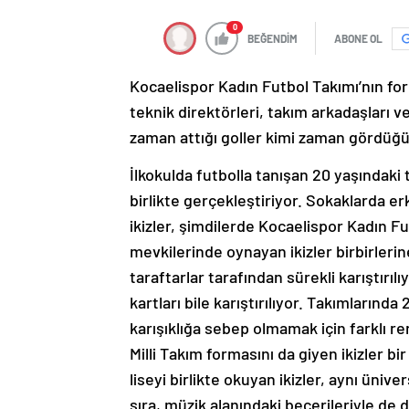
0
BEĞENDİM
ABONE OL
Kocaelispor Kadın Futbol Takımı’nın for
teknik direktörleri, takım arkadaşları ve
zaman attığı goller kimi zaman gördüğü k
İlkokulda futbolla tanışan 20 yaşındaki
birlikte gerçekleştiriyor. Sokaklarda er
ikizler, şimdilerde Kocaelispor Kadın Fu
mevkilerinde oynayan ikizler birbirlerin
taraftarlar tarafından sürekli karıştırıl
kartları bile karıştırılıyor. Takımlarınd
karışıklığa sebep olmamak için farklı 
Milli Takım formasını da giyen ikizler bi
liseyi birlikte okuyan ikizler, aynı ünive
sıra, müzik alanındaki becerileriyle de d