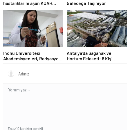
hastalıklarını aşan KOAH
Geleceğe Taşınıyor
hastası hayata tutundu
İnönü Üniversitesi
Antalya’da Sağanak ve
Akademisyenleri, Radyasyon
Hortum Felaketi: 6 Kişi
Kalkanı Üretti
Yaralandı
En az 10 karakter gerekli