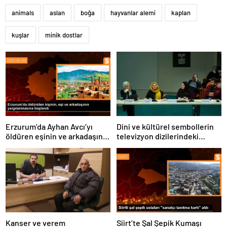
animals
aslan
boğa
hayvanlar alemi
kaplan
kuşlar
minik dostlar
Erzurum’da Ayhan Avcı’yı
Dini ve kültürel sembollerin
öldüren eşinin ve arkadaşının
televizyon dizilerindeki
yargılanması başladı
temsili üzerine panel
düzenlendi
Kanser ve verem
Siirt’te Şal Şepik Kumaşı