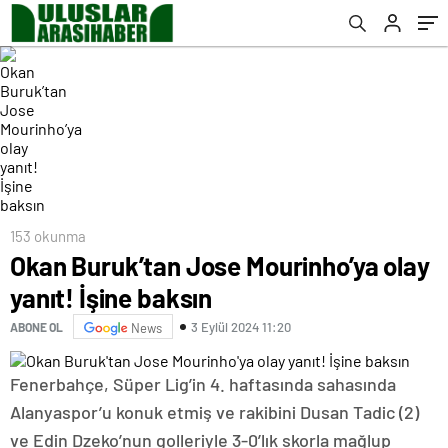
153 okunma
Okan Buruk’tan Jose Mourinho’ya olay
yanıt! İşine baksın
3 Eylül 2024 11:20
ABONE OL
News
Fenerbahçe, Süper Lig’in 4. haftasında sahasında
Alanyaspor’u konuk etmiş ve rakibini Dusan Tadic (2)
ve Edin Dzeko’nun golleriyle 3-0’lık skorla mağlup