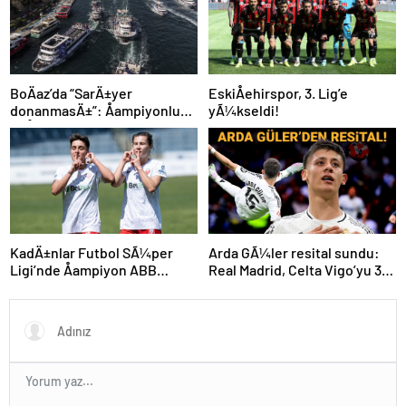
BoÄaz’da “SarÄ±yer
EskiÅehirspor, 3. Lig’e
donanmasÄ±”: Åampiyonluk
yÃ¼kseldi!
coÅkuyla kutlandÄ±
KadÄ±nlar Futbol SÃ¼per
Arda GÃ¼ler resital sundu:
Ligi’nde Åampiyon ABB
Real Madrid, Celta Vigo’yu 3
Fomget!
golle geÃ§ti