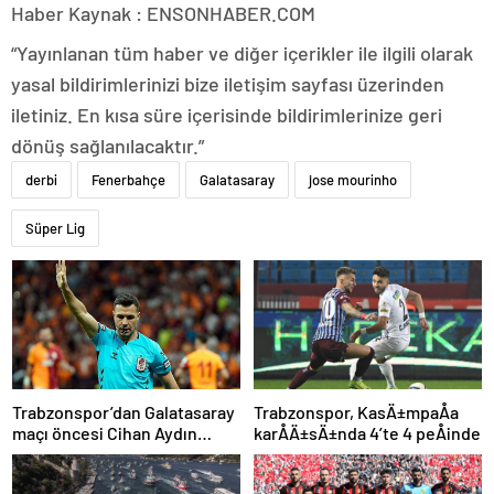
Haber Kaynak : ENSONHABER.COM
“Yayınlanan tüm haber ve diğer içerikler ile ilgili olarak
yasal bildirimlerinizi bize iletişim sayfası üzerinden
iletiniz. En kısa süre içerisinde bildirimlerinize geri
dönüş sağlanılacaktır.”
derbi
Fenerbahçe
Galatasaray
jose mourinho
Süper Lig
Trabzonspor’dan Galatasaray
Trabzonspor, KasÄ±mpaÅa
maçı öncesi Cihan Aydın
karÅÄ±sÄ±nda 4’te 4 peÅinde
tepkisi!