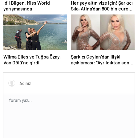
İdil Bilgen, Miss World
Her şey altın vize için! Şarkıcı
yarışmasında
Sıla, Atina’dan 800 bin euro
değerinde daire aldı
Wilma Elles ve Tuğba Özay,
Şarkıcı Ceylan’dan ilişki
Van Gölü’ne girdi
açıklaması: “Ayrıldıktan sonra
amca oğlu oluyor”