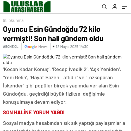
95 okunma
Oyuncu Esin Gündoğdu 72 kilo
vermişti! Son hali gündem oldu
12 Mayıs 2025 14:30
ABONE OL
News
‘Kocan Kadar Konuş’, ‘Recep İvedik 2’, ‘Aşk Yeniden’,
‘Yeni Gelin’, ‘Hayat Bazen Tatlıdır’ ve ‘Tozkoparan
İskender’ gibi popüler birçok yapımda yer alan Esin
Gündoğdu, geçirdiği büyük fiziksel değişimle
konuşulmaya devam ediyor.
SON HALİNE YORUM YAĞDI
Sosyal medya hesabından sık sık yaptığı paylaşımlarla
sevenleriyle buluşan başarılı oyuncu, son yayınladığı