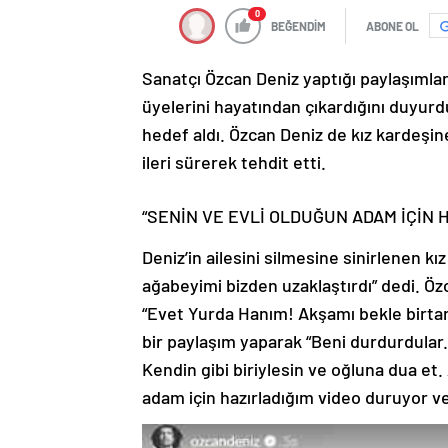
0
BEĞENDİM
ABONE OL
Sanatçı Özcan Deniz yaptığı paylaşımla
üyelerini hayatından çıkardığını duyurd
hedef aldı. Özcan Deniz de kız kardeşi
ileri sürerek tehdit etti.
“SENİN VE EVLİ OLDUĞUN ADAM İÇİN 
Deniz’in ailesini silmesine sinirlenen kı
ağabeyimi bizden uzaklaştırdı” dedi. Ö
“Evet Yurda Hanım! Akşamı bekle birtan
bir paylaşım yaparak “Beni durdurdular.
Kendin gibi biriylesin ve oğluna dua et
adam için hazırladığım video duruyor ve b