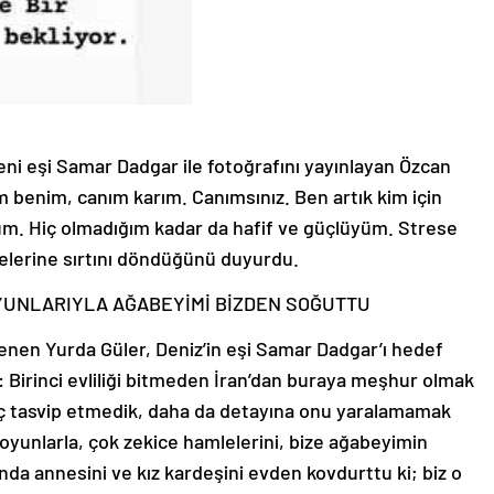
yeni eşi Samar Dadgar ile fotoğrafını yayınlayan Özcan
m benim, canım karım. Canımsınız. Ben artık kim için
um. Hiç olmadığım kadar da hafif ve güçlüyüm. Strese
üyelerine sırtını döndüğünü duyurdu.
YUNLARIYLA AĞABEYİMİ BİZDEN SOĞUTTU
lenen Yurda Güler, Deniz’in eşi Samar Dadgar’ı hedef
ki: Birinci evliliği bitmeden İran’dan buraya meşhur olmak
 hiç tasvip etmedik, daha da detayına onu yaralamamak
 oyunlarla, çok zekice hamlelerini, bize ağabeyimin
nda annesini ve kız kardeşini evden kovdurttu ki; biz o