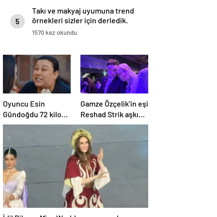
Takı ve makyaj uyumuna trend
örnekleri sizler için derledik.
5
1570 kez okundu
Oyuncu Esin
Gamze Özçelik’in eşi
Gündoğdu 72 kilo
Reshad Strik aşkını
vermişti! Son hali
haykırdı:
gündem oldu
“Cennetim”