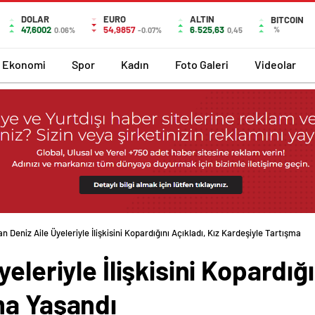
DOLAR
EURO
ALTIN
BITCOIN
47,6002
54,9857
6.525,63
%
0.06%
-0.07%
0,45
Ekonomi
Spor
Kadın
Foto Galeri
Videolar
n Deniz Aile Üyeleriyle İlişkisini Kopardığını Açıkladı, Kız Kardeşiyle Tartışma
eleriyle İlişkisini Kopardığı
ma Yaşandı