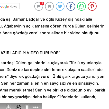
0
News
rda eşi Samar Dadgar ve oğlu Kuzey dışındaki aile
u. Ağabeyinin açıklamasını gören Yurda Güler, gelinlerini
ne önce gözdağı verdi sonra elinde bir video olduğunu
HAZIRLADIĞIM VİDEO DURUYOR”
z kardeşi Güler, gelinlerini suçlayarak “Türlü oyunlarıyla
zcan Deniz de kardeşine sinirlenerek akşam saatlerinde
em” diyerek gözdağı verdi. Ünlü şarkıcı gece yarısı yeni
 Sen her zaman ailenin en saygısızı ve en sinsisiydin.
. Ama merak etme! Senin ve birlikte olduğun o evli barklı
ir saygısızlığını daha bekliyor” ifadelerini kullandı.