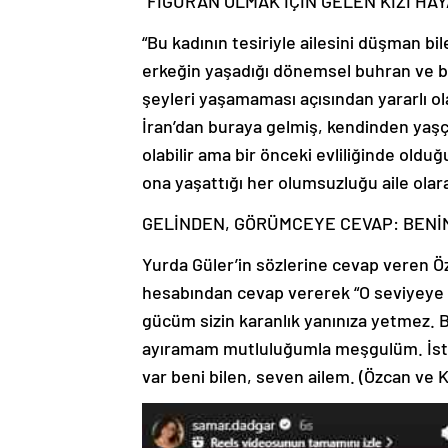
“FİGÜRAN OLMAK İÇİN GELEN KIZI HAY
“Bu kadının tesiriyle ailesini düşman bi
erkeğin yaşadığı dönemsel buhran ve bu
şeyleri yaşamaması açısından yararlı o
İran’dan buraya gelmiş, kendinden yaşça
olabilir ama bir önceki evliliğinde oldu
ona yaşattığı her olumsuzluğu aile ola
GELİNDEN, GÖRÜMCEYE CEVAP: BENİM
Yurda Güler’in sözlerine cevap veren Ö
hesabından cevap vererek “O seviyeye 
gücüm sizin karanlık yanınıza yetmez. B
ayıramam mutluluğumla meşgulüm. İstey
var beni bilen, seven ailem. (Özcan ve K