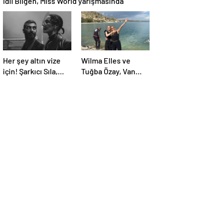
İdil Bilgen, Miss World yarışmasında
Her şey altın vize
Wilma Elles ve
için! Şarkıcı Sıla,
Tuğba Özay, Van
Atina’dan 800 bin
Gölü’ne girdi
euro değerinde
daire aldı