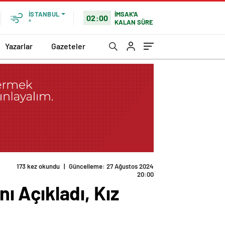
İMSAK'A
İSTANBUL
02:00
KALAN SÜRE
°
Yazarlar
Gazeteler
173 kez okundu
|
Güncelleme: 27 Ağustos 2024
20:00
nı Açıkladı, Kız