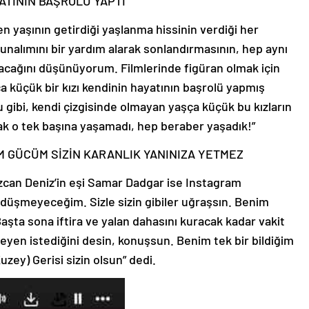
ATININ BAŞROLÜ YAPTI”
len yaşının getirdiği yaşlanma hissinin verdiği her
nalımını bir yardım alarak sonlandırmasının, hep aynı
lacağını düşünüyorum. Filmlerinde figüran olmak için
 küçük bir kızı kendinin hayatının başrolü yapmış
ğu gibi, kendi çizgisinde olmayan yaşça küçük bu kızların
rak o tek başına yaşamadı, hep beraber yaşadık!”
 GÜCÜM SİZİN KARANLIK YANINIZA YETMEZ
zcan Deniz’in eşi Samar Dadgar ise Instagram
düşmeyeceğim. Sizle sizin gibiler uğraşsın. Benim
aşta sona iftira ve yalan dahasını kuracak kadar vakit
en istediğini desin, konuşsun. Benim tek bir bildiğim
uzey) Gerisi sizin olsun” dedi.