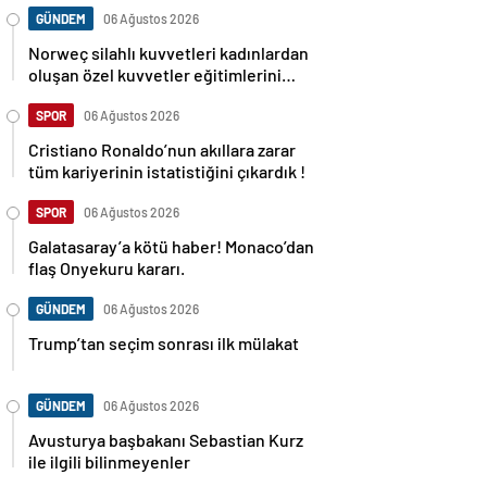
GÜNDEM
06 Ağustos 2026
Norweç silahlı kuvvetleri kadınlardan
oluşan özel kuvvetler eğitimlerini
başlattı.
SPOR
06 Ağustos 2026
Cristiano Ronaldo’nun akıllara zarar
tüm kariyerinin istatistiğini çıkardık !
SPOR
06 Ağustos 2026
Galatasaray’a kötü haber! Monaco’dan
flaş Onyekuru kararı.
GÜNDEM
06 Ağustos 2026
Trump’tan seçim sonrası ilk mülakat
GÜNDEM
06 Ağustos 2026
Avusturya başbakanı Sebastian Kurz
ile ilgili bilinmeyenler