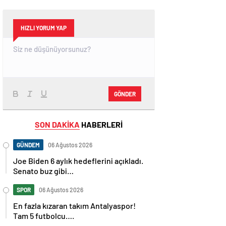
HIZLI YORUM YAP
GÖNDER
SON DAKİKA
HABERLERİ
GÜNDEM
06 Ağustos 2026
Joe Biden 6 aylık hedeflerini açıkladı.
Senato buz gibi…
SPOR
06 Ağustos 2026
En fazla kızaran takım Antalyaspor!
Tam 5 futbolcu….