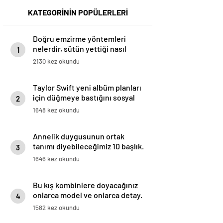
KATEGORİNİN POPÜLERLERİ
Doğru emzirme yöntemleri
nelerdir, sütün yettiği nasıl
1
anlaşılır?
2130 kez okundu
Taylor Swift yeni albüm planları
için düğmeye bastığını sosyal
2
medyadan duyurdu!
1648 kez okundu
Annelik duygusunun ortak
tanımı diyebileceğimiz 10 başlık.
3
1646 kez okundu
Bu kış kombinlere doyacağınız
onlarca model ve onlarca detay.
4
1582 kez okundu