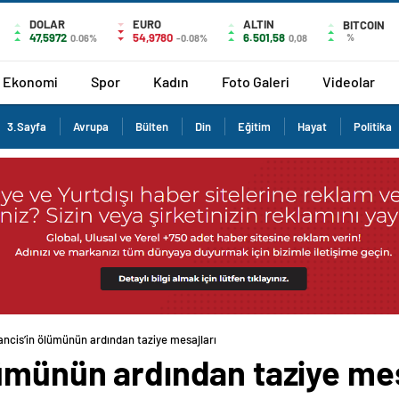
DOLAR
EURO
ALTIN
BITCOIN
47,5972
54,9780
6.501,58
%
0.06%
-0.08%
0,08
Ekonomi
Spor
Kadın
Foto Galeri
Videolar
3.Sayfa
Avrupa
Bülten
Din
Eğitim
Hayat
Politika
ncis’in ölümünün ardından taziye mesajları
ümünün ardından taziye mes