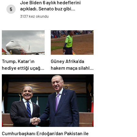
Joe Biden 6 aylık hedeflerini
açıkladı. Senato buz gibi…
5
3137 kez okundu
Trump, Katar’ın
Güney Afrika’da
hediye ettiği uçağın
hakem maça silahla
kendisine değil
çıktı!
Pentagon’a
verileceğini açıkladı
Cumhurbaşkanı Erdoğan’dan Pakistan ile