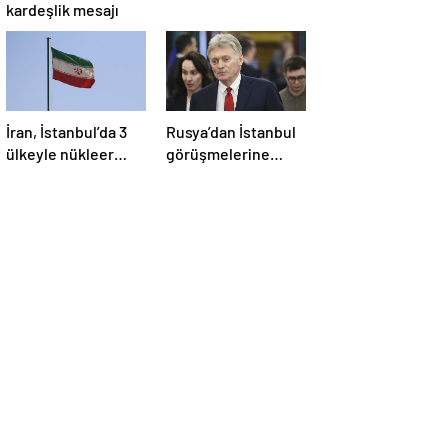
kardeşlik mesajı
İran, İstanbul’da 3
Rusya’dan İstanbul
ülkeyle nükleer
görüşmelerine
konusunu
ilişkin açıklama
görüşecek