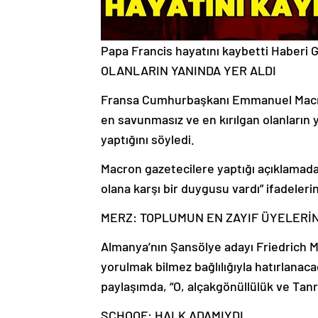
Papa Francis hayatını kaybetti
Haberi 
OLANLARIN YANINDA YER ALDI
Fransa Cumhurbaşkanı Emmanuel Macro
en savunmasız ve en kırılgan olanların 
yaptığını söyledi.
Macron gazetecilere yaptığı açıklamada
olana karşı bir duygusu vardı” ifadelerin
MERZ: TOPLUMUN EN ZAYIF ÜYELERİ
Almanya’nın Şansölye adayı Friedrich M
yorulmak bilmez bağlılığıyla hatırlanac
paylaşımda, “O, alçakgönüllülük ve Tanr
SCHOOF: HALK ADAMIYDI