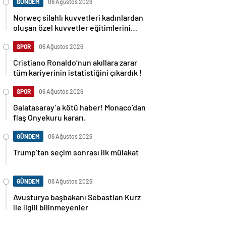
GÜNDEM
06 Ağustos 2026
Norweç silahlı kuvvetleri kadınlardan
oluşan özel kuvvetler eğitimlerini
başlattı.
SPOR
06 Ağustos 2026
Cristiano Ronaldo’nun akıllara zarar
tüm kariyerinin istatistiğini çıkardık !
SPOR
06 Ağustos 2026
Galatasaray’a kötü haber! Monaco’dan
flaş Onyekuru kararı.
GÜNDEM
06 Ağustos 2026
Trump’tan seçim sonrası ilk mülakat
GÜNDEM
06 Ağustos 2026
Avusturya başbakanı Sebastian Kurz
ile ilgili bilinmeyenler