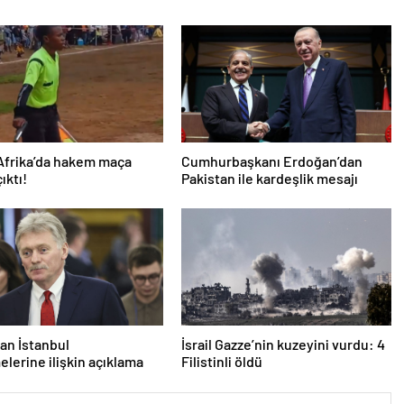
Afrika’da hakem maça
Cumhurbaşkanı Erdoğan’dan
çıktı!
Pakistan ile kardeşlik mesajı
an İstanbul
İsrail Gazze’nin kuzeyini vurdu: 4
lerine ilişkin açıklama
Filistinli öldü