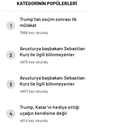
KATEGORİNİN POPÜLERLERİ
Trump’tan seçim sonrası ilk
mülakat
1
7996 kez okundu
Avusturya başbakanı Sebastian
Kurz ile ilgili bilinmeyenler
2
4973 kez okundu
Avusturya başbakanı Sebastian
Kurz ile ilgili bilinmeyenler
3
4957 kez okundu
Trump, Katar’ın hediye ettiği
uçağın kendisine değil
4
Pentagon’a verileceğini açıkladı
4614 kez okundu