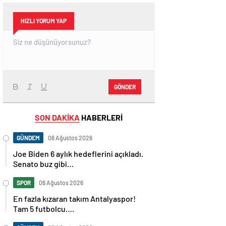
HIZLI YORUM YAP
GÖNDER
SON DAKİKA
HABERLERİ
GÜNDEM
06 Ağustos 2026
Joe Biden 6 aylık hedeflerini açıkladı.
Senato buz gibi…
SPOR
06 Ağustos 2026
En fazla kızaran takım Antalyaspor!
Tam 5 futbolcu….