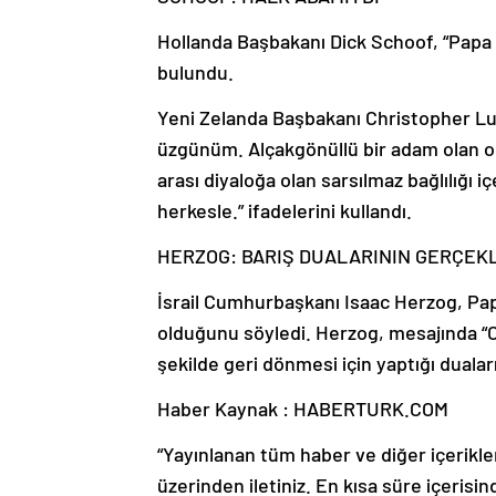
Hollanda Başbakanı Dick Schoof, “Papa 
bulundu.
Yeni Zelanda Başbakanı Christopher Lu
üzgünüm. Alçakgönüllü bir adam olan on
arası diyaloğa olan sarsılmaz bağlılığı
herkesle.” ifadelerini kullandı.
HERZOG: BARIŞ DUALARININ GERÇE
İsrail Cumhurbaşkanı Isaac Herzog, Papa 
olduğunu söyledi. Herzog, mesajında “Or
şekilde geri dönmesi için yaptığı dua
Haber Kaynak : HABERTURK.COM
“Yayınlanan tüm haber ve diğer içerikler i
üzerinden iletiniz. En kısa süre içerisin