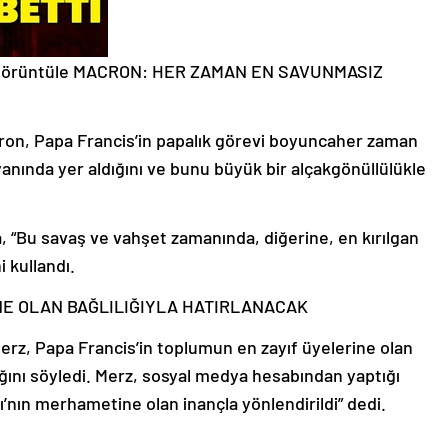
Görüntüle MACRON: HER ZAMAN EN SAVUNMASIZ
n, Papa Francis’in papalık görevi boyuncaher zaman
yanında yer aldığını ve bunu büyük bir alçakgönüllülükle
, “Bu savaş ve vahşet zamanında, diğerine, en kırılgan
i kullandı.
NE OLAN BAĞLILIĞIYLA HATIRLANACAK
erz, Papa Francis’in toplumun en zayıf üyelerine olan
ağını söyledi. Merz, sosyal medya hesabından yaptığı
ı’nın merhametine olan inançla yönlendirildi” dedi.