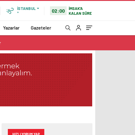
İMSAK'A
İSTANBUL
02:00
KALAN SÜRE
°
Yazarlar
Gazeteler
r
HIZLI YORUM YAP