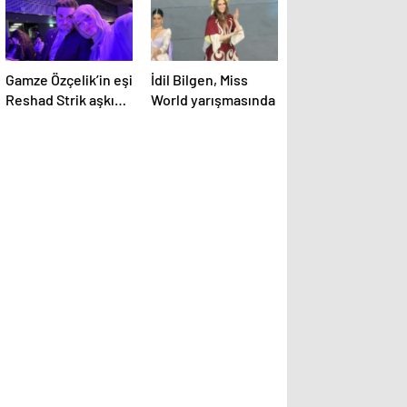
Gamze Özçelik’in eşi
İdil Bilgen, Miss
Reshad Strik aşkını
World yarışmasında
haykırdı:
“Cennetim”