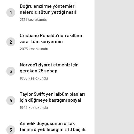
Doğru emzirme yöntemleri
nelerdir, sütün yettiği nasıl
1
anlaşılır?
2131 kez okundu
Cristiano Ronaldo’nun akıllara
zarar tüm kariyerinin
2
istatistiğini çıkardık !
2075 kez okundu
Norveç’i ziyaret etmeniz için
gereken 25 sebep
3
1856 kez okundu
Taylor Swift yeni albüm planları
için düğmeye bastığını sosyal
4
medyadan duyurdu!
1648 kez okundu
Annelik duygusunun ortak
tanımı diyebileceğimiz 10 başlık.
5