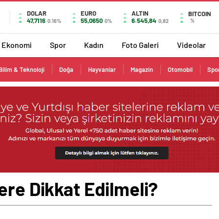
DOLAR
EURO
ALTIN
BITCOIN
47,7116
55,0650
6.545,84
%
0.16%
0%
0,82
Ekonomi
Spor
Kadın
Foto Galeri
Videolar
Bilim & Teknoloji
Doğa
Hayvanlar
Magazin
Otomobil
Spo
ere Dikkat Edilmeli?