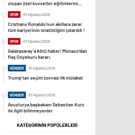
oluşan özel kuvvetler eğitimlerini
başlattı.
SPOR
07 Ağustos 2026
Cristiano Ronaldo’nun akıllara zarar
tüm kariyerinin istatistiğini çıkardık !
SPOR
07 Ağustos 2026
Galatasaray’a kötü haber! Monaco’dan
flaş Onyekuru kararı.
GÜNDEM
07 Ağustos 2026
Trump’tan seçim sonrası ilk mülakat
GÜNDEM
07 Ağustos 2026
Avusturya başbakanı Sebastian Kurz
ile ilgili bilinmeyenler
KATEGORİNİN POPÜLERLERİ