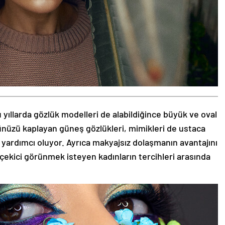
 yıllarda gözlük modelleri de alabildiğince büyük ve oval
zünüzü kaplayan güneş gözlükleri, mimikleri de ustaca
 yardımcı oluyor. Ayrıca makyajsız dolaşmanın avantajını
 çekici görünmek isteyen kadınların tercihleri arasında