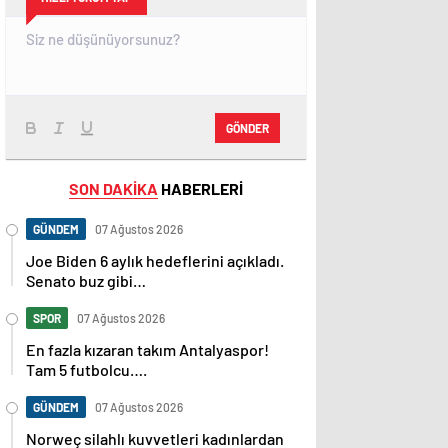
GÖNDER
SON DAKİKA
HABERLERİ
GÜNDEM
07 Ağustos 2026
Joe Biden 6 aylık hedeflerini açıkladı.
Senato buz gibi…
SPOR
07 Ağustos 2026
En fazla kızaran takım Antalyaspor!
Tam 5 futbolcu….
GÜNDEM
07 Ağustos 2026
Norweç silahlı kuvvetleri kadınlardan