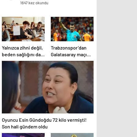
1647 kez okundu
Yalnızca zihni değil,
Trabzonspor’dan
beden sağlığını da
Galatasaray maçı
zorluyor! Sınavda
öncesi Cihan Aydın
başarı tabakta
tepkisi!
başlıyor
Oyuncu Esin Gündoğdu 72 kilo vermişti!
Son hali gündem oldu