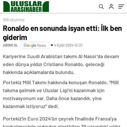
169 okunma
Ronaldo en sonunda isyan etti: İlk ben
giderim
4 Eylül 2024 12:21
ABONE OL
News
Kariyerine Suudi Arabistan takımı Al Nassr’da devam
eden dünya yıldızı Cristiano Ronaldo, geleceği
hakkında açıklamalarda bulundu.
Portekiz Milli Takımı hakkında konuşan Ronaldo, “Milli
takıma gelmek ve Uluslar Ligi’ni kazanmak için
motivasyonum var. Daha önce kazandık, yine
kazanmak istiyoruz” dedi.
Portekiz’in Euro 2024’ün çeyrek finalinde Fransa’ya
kaybetmesinin ardından eleştirilen 39 yaşındaki yıldız