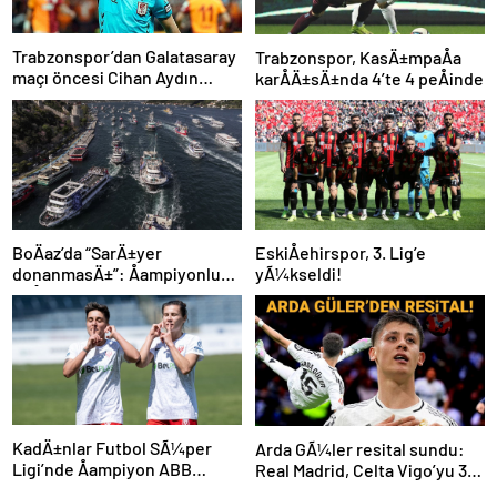
Trabzonspor’dan Galatasaray
Trabzonspor, KasÄ±mpaÅa
maçı öncesi Cihan Aydın
karÅÄ±sÄ±nda 4’te 4 peÅinde
tepkisi!
BoÄaz’da “SarÄ±yer
EskiÅehirspor, 3. Lig’e
donanmasÄ±”: Åampiyonluk
yÃ¼kseldi!
coÅkuyla kutlandÄ±
KadÄ±nlar Futbol SÃ¼per
Arda GÃ¼ler resital sundu:
Ligi’nde Åampiyon ABB
Real Madrid, Celta Vigo’yu 3
Fomget!
golle geÃ§ti