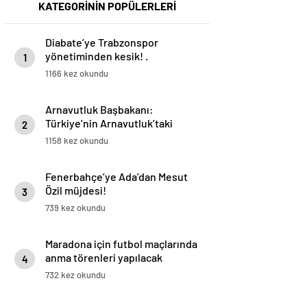
KATEGORİNİN POPÜLERLERİ
Diabate’ye Trabzonspor
yönetiminden kesik! .
1
1166 kez okundu
Arnavutluk Başbakanı:
Türkiye’nin Arnavutluk’taki
2
yatırım potansiyeli daha yüksek
1158 kez okundu
Fenerbahçe’ye Ada’dan Mesut
Özil müjdesi!
3
739 kez okundu
Maradona için futbol maçlarında
anma törenleri yapılacak
4
732 kez okundu