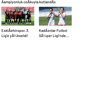
Åampiyonluk coÅkuyla kutlandÄ±
EskiÅehirspor, 3.
KadÄ±nlar Futbol
Lig’e yÃ¼kseldi!
SÃ¼per Ligi’nde
Åampiyon ABB
Fomget!