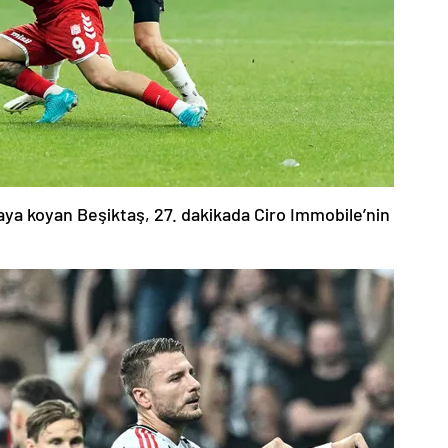
aya koyan Beşiktaş, 27. dakikada Ciro Immobile’nin