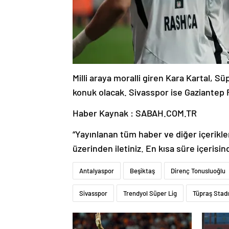
Milli araya moralli giren Kara Kartal, 
konuk olacak. Sivasspor ise Gaziantep 
Haber Kaynak : SABAH.COM.TR
“Yayınlanan tüm haber ve diğer içerikler i
üzerinden iletiniz. En kısa süre içerisin
Antalyaspor
Beşiktaş
Direnç Tonusluoğlu
Sivasspor
Trendyol Süper Lig
Tüpraş Stadı