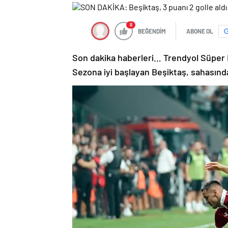
0
BEĞENDİM
ABONE OL
Son dakika haberleri… Trendyol Süper 
Sezona iyi başlayan Beşiktaş, sahasında 