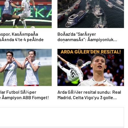
nspor, KasÄ±mpaÅa
BoÄaz’da “SarÄ±yer
sÄ±nda 4’te 4 peÅinde
donanmasÄ±”: Åampiyonluk
coÅkuyla kutlandÄ±
lar Futbol SÃ¼per
Arda GÃ¼ler resital sundu: Real
e Åampiyon ABB Fomget!
Madrid, Celta Vigo’yu 3 golle
geÃ§ti