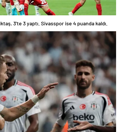
ktaş, 3’te 3 yaptı. Sivasspor ise 4 puanda kaldı.