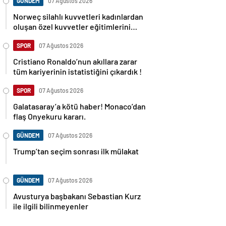
GÜNDEM
07 Ağustos 2026
Norweç silahlı kuvvetleri kadınlardan
oluşan özel kuvvetler eğitimlerini
başlattı.
SPOR
07 Ağustos 2026
Cristiano Ronaldo’nun akıllara zarar
tüm kariyerinin istatistiğini çıkardık !
SPOR
07 Ağustos 2026
Galatasaray’a kötü haber! Monaco’dan
flaş Onyekuru kararı.
GÜNDEM
07 Ağustos 2026
Trump’tan seçim sonrası ilk mülakat
GÜNDEM
07 Ağustos 2026
Avusturya başbakanı Sebastian Kurz
ile ilgili bilinmeyenler