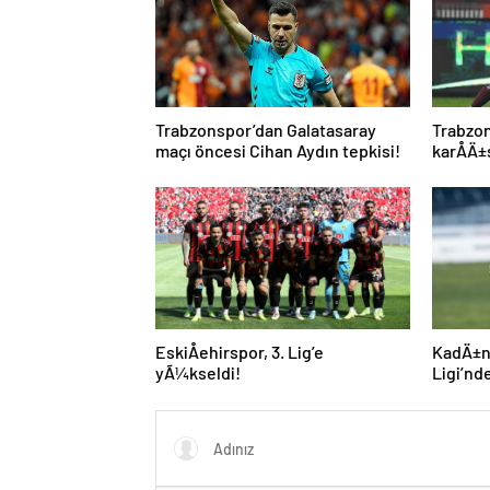
Trabzonspor’dan Galatasaray
Trabzo
maçı öncesi Cihan Aydın tepkisi!
karÅÄ±
EskiÅehirspor, 3. Lig’e
KadÄ±n
yÃ¼kseldi!
Ligi’nd