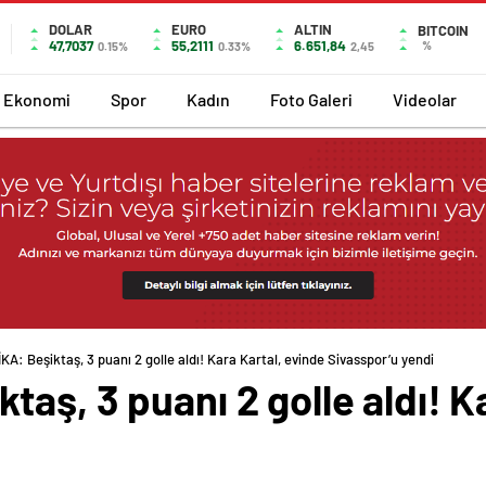
DOLAR
EURO
ALTIN
BITCOIN
47,7037
55,2111
6.651,84
%
0.15%
0.33%
2,45
Ekonomi
Spor
Kadın
Foto Galeri
Videolar
A: Beşiktaş, 3 puanı 2 golle aldı! Kara Kartal, evinde Sivasspor’u yendi
aş, 3 puanı 2 golle aldı! K