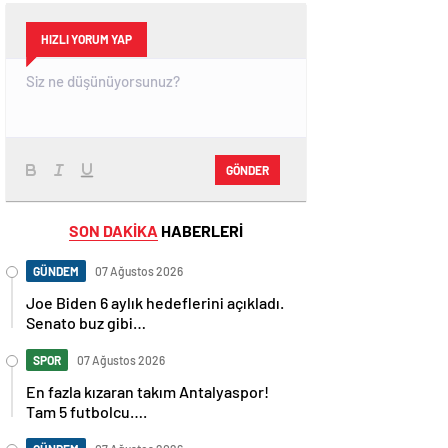
HIZLI YORUM YAP
GÖNDER
SON DAKİKA
HABERLERİ
GÜNDEM
07 Ağustos 2026
Joe Biden 6 aylık hedeflerini açıkladı.
Senato buz gibi…
SPOR
07 Ağustos 2026
En fazla kızaran takım Antalyaspor!
Tam 5 futbolcu….