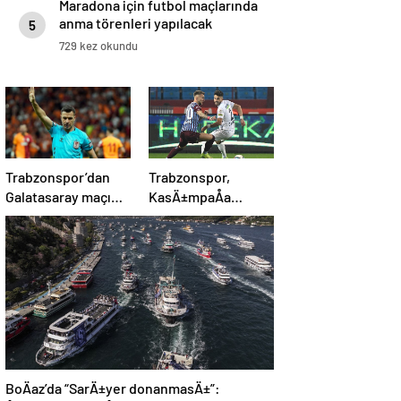
Maradona için futbol maçlarında
anma törenleri yapılacak
5
729 kez okundu
Trabzonspor’dan
Trabzonspor,
Galatasaray maçı
KasÄ±mpaÅa
öncesi Cihan Aydın
karÅÄ±sÄ±nda 4’te
tepkisi!
4 peÅinde
BoÄaz’da “SarÄ±yer donanmasÄ±”: