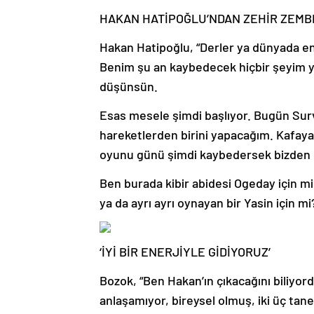
HAKAN HATİPOĞLU’NDAN ZEHİR ZEM
Hakan Hatipoğlu, “Derler ya dünyada en 
Benim şu an kaybedecek hiçbir şeyim yo
düşünsün.
Esas mesele şimdi başlıyor. Bugün Su
hareketlerden birini yapacağım. Kafay
oyunu günü şimdi kaybedersek bizden bi
Ben burada kibir abidesi Ogeday için m
ya da ayrı ayrı oynayan bir Yasin için mi?
‘İYİ BİR ENERJİYLE GİDİYORUZ’
Bozok, “Ben Hakan’ın çıkacağını biliyor
anlaşamıyor, bireysel olmuş, iki üç tane 