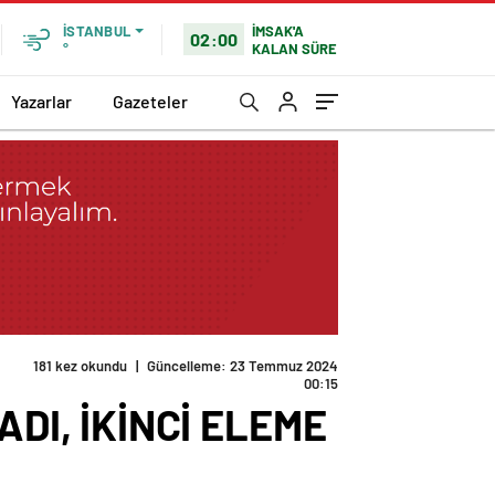
İMSAK'A
İSTANBUL
02:00
KALAN SÜRE
°
Yazarlar
Gazeteler
181 kez okundu
|
Güncelleme: 23 Temmuz 2024
00:15
ADI, İKİNCİ ELEME