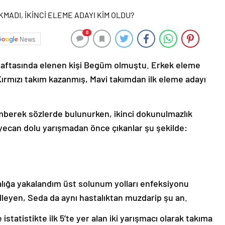
0
News
 haftasında elenen kişi Begüm olmuştu. Erkek eleme
ırmızı takım kazanmış, Mavi takımdan ilk eleme adayı
mberek sözlerde bulunurken, ikinci dokunulmazlık
eyecan dolu yarışmadan önce çıkanlar şu şekilde:
alığa yakalandım üst solunum yolları enfeksiyonu
leyen, Seda da aynı hastalıktan muzdarip şu an.
tatistikte ilk 5’te yer alan iki yarışmacı olarak takıma