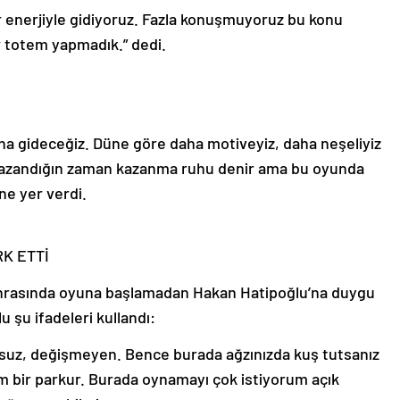
 bir enerjiyle gidiyoruz. Fazla konuşmuyoruz bu konu
r totem yapmadık.” dedi.
ına gideceğiz. Düne göre daha motiveyiz, daha neşeliyiz
 Kazandığın zaman kazanma ruhu denir ama bu oyunda
ne yer verdi.
K ETTİ
onrasında oyuna başlamadan Hakan Hatipoğlu’na duygu
 şu ifadeleri kullandı:
şulsuz, değişmeyen. Bence burada ağzınızda kuş tutsanız
im bir parkur. Burada oynamayı çok istiyorum açık