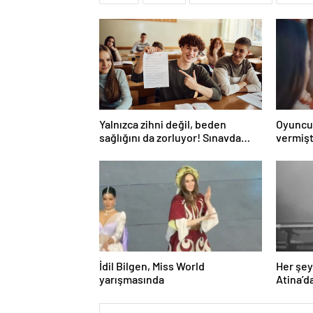
Yalnızca zihni değil, beden
Oyuncu
sağlığını da zorluyor! Sınavda
vermişt
başarı tabakta başlıyor
İdil Bilgen, Miss World
Her şey 
yarışmasında
Atina’d
daire al