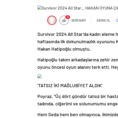
0
BEĞENDİM
ABONE OL
Survivor 2024 All Star’da kadın eleme
haftasında ilk dokunulmazlık oyununu K
Hakan Hatipoğlu olmuştu.
Hatipoğlu takım arkadaşlarına zehir ze
oyunu öncesi oyun alanını terk etti. H
‘TATSIZ İKİ MAĞLUBİYET ALDIK’
Poyraz, “Üç dört gündür tatsız bir hast
tadında, ciğerimi ve solunumumu engel
Hem Seda hem ben olmayınca, ikimizde is