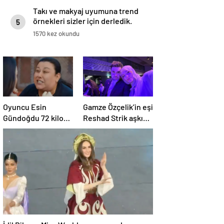
Takı ve makyaj uyumuna trend
örnekleri sizler için derledik.
5
1570 kez okundu
Oyuncu Esin
Gamze Özçelik’in eşi
Gündoğdu 72 kilo
Reshad Strik aşkını
vermişti! Son hali
haykırdı:
gündem oldu
“Cennetim”