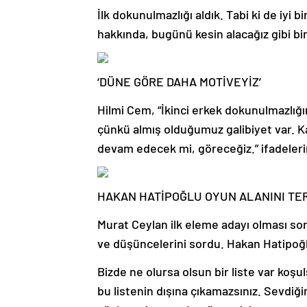
İlk dokunulmazlığı aldık. Tabi ki de iyi
hakkında, bugünü kesin alacağız gibi bi
‘DÜNE GÖRE DAHA MOTİVEYİZ’
Hilmi Cem, “İkinci erkek dokunulmazlığ
çünkü almış olduğumuz galibiyet var.
devam edecek mi, göreceğiz.” ifadeleri
HAKAN HATİPOĞLU OYUN ALANINI TER
Murat Ceylan ilk eleme adayı olması s
ve düşüncelerini sordu. Hakan Hatipoğlu
Bizde ne olursa olsun bir liste var ko
bu listenin dışına çıkamazsınız. Sevdiğ