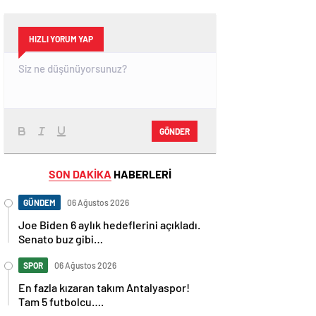
HIZLI YORUM YAP
GÖNDER
SON DAKİKA
HABERLERİ
GÜNDEM
06 Ağustos 2026
Joe Biden 6 aylık hedeflerini açıkladı.
Senato buz gibi…
SPOR
06 Ağustos 2026
En fazla kızaran takım Antalyaspor!
Tam 5 futbolcu….