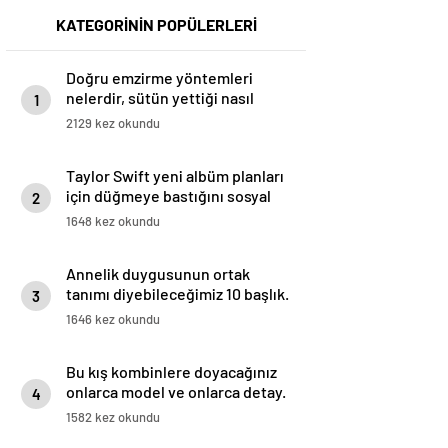
KATEGORİNİN POPÜLERLERİ
Doğru emzirme yöntemleri
nelerdir, sütün yettiği nasıl
1
anlaşılır?
2129 kez okundu
Taylor Swift yeni albüm planları
için düğmeye bastığını sosyal
2
medyadan duyurdu!
1648 kez okundu
Annelik duygusunun ortak
tanımı diyebileceğimiz 10 başlık.
3
1646 kez okundu
Bu kış kombinlere doyacağınız
onlarca model ve onlarca detay.
4
1582 kez okundu