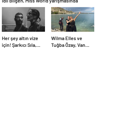
İdil Bilgen, Miss World yarışmasında
Her şey altın vize
Wilma Elles ve
için! Şarkıcı Sıla,
Tuğba Özay, Van
Atina’dan 800 bin
Gölü’ne girdi
euro değerinde
daire aldı