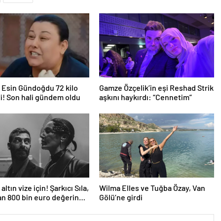
 Esin Gündoğdu 72 kilo
Gamze Özçelik’in eşi Reshad Strik
i! Son hali gündem oldu
aşkını haykırdı: “Cennetim”
altın vize için! Şarkıcı Sıla,
Wilma Elles ve Tuğba Özay, Van
an 800 bin euro değerinde
Gölü’ne girdi
dı