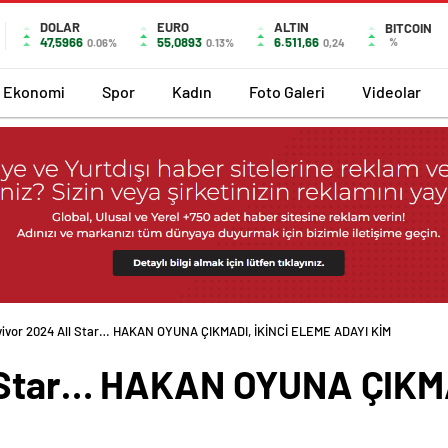
DOLAR
EURO
ALTIN
BITCOIN
47,5966
55,0893
6.511,66
%
0.06%
0.13%
0,24
Ekonomi
Spor
Kadın
Foto Galeri
Videolar
vivor 2024 All Star… HAKAN OYUNA ÇIKMADI, İKİNCİ ELEME ADAYI KİM
l Star… HAKAN OYUNA ÇIKM