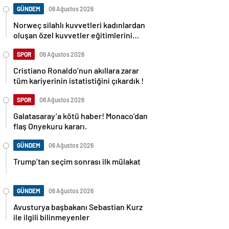
GÜNDEM
06 Ağustos 2026
Norweç silahlı kuvvetleri kadınlardan
oluşan özel kuvvetler eğitimlerini
başlattı.
SPOR
06 Ağustos 2026
Cristiano Ronaldo’nun akıllara zarar
tüm kariyerinin istatistiğini çıkardık !
SPOR
06 Ağustos 2026
Galatasaray’a kötü haber! Monaco’dan
flaş Onyekuru kararı.
GÜNDEM
06 Ağustos 2026
Trump’tan seçim sonrası ilk mülakat
GÜNDEM
06 Ağustos 2026
Avusturya başbakanı Sebastian Kurz
ile ilgili bilinmeyenler