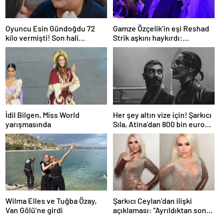
Oyuncu Esin Gündoğdu 72
Gamze Özçelik’in eşi Reshad
kilo vermişti! Son hali
Strik aşkını haykırdı:
gündem oldu
“Cennetim”
İdil Bilgen, Miss World
Her şey altın vize için! Şarkıcı
yarışmasında
Sıla, Atina’dan 800 bin euro
değerinde daire aldı
Wilma Elles ve Tuğba Özay,
Şarkıcı Ceylan’dan ilişki
Van Gölü’ne girdi
açıklaması: “Ayrıldıktan sonra
amca oğlu oluyor”