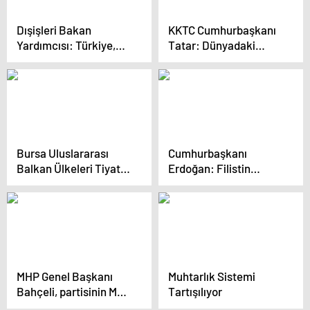
Dışişleri Bakan
KKTC Cumhurbaşkanı
Yardımcısı: Türkiye,
Tatar: Dünyadaki
İsrail’in Filistin’e
devletlerin çifte
yönelik saldırılarına en
standartlarına tanık
dürüst şekilde
olduk
yaklaşıyor
Bursa Uluslararası
Cumhurbaşkanı
Balkan Ülkeleri Tiyatro
Erdoğan: Filistin
Festivali Başladı
Devleti’nin Kurulması
Şarttır
MHP Genel Başkanı
Muhtarlık Sistemi
Bahçeli, partisinin MYK
Tartışılıyor
ve MDK toplantısının