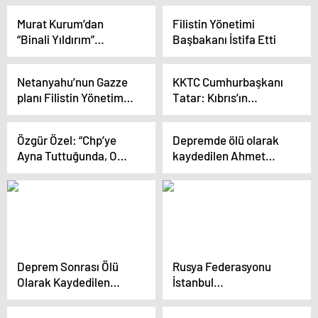
ardından konuştu: (2)
Murat Kurum’dan
Filistin Yönetimi
“Binali Yıldırım”
Başbakanı İstifa Etti
sorusuna yanıt:
Cumhurbaşkanımızın
Netanyahu’nun Gazze
KKTC Cumhurbaşkanı
yanına geçmesini
planı Filistin Yönetimi
Tatar: Kıbrıs’ın
söyledim, gülerek bu
tarafından
gerçeklerine
kriz yaşanır mı?
başarısızlıkla
baktığımızda iki
Özgür Özel: “Chp’ye
Depremde ölü olarak
karşılandı
devletli çözümden
Ayna Tuttuğunda, O
kaydedilen Ahmet
başka çaremiz yok
Aynayı Sana Çevirirler.
Artan, yaşadığı
karmaşayı
atlatabilmek için
mücadele ediyor
Deprem Sonrası Ölü
Rusya Federasyonu
Olarak Kaydedilen
İstanbul
Vatandaş Bankayı İkna
Başkonsolosu: Montrö
Edemiyor
Sözleşmesi’nin yerine