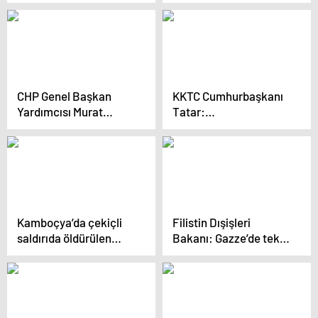
ve yönetimi Filistin
düzenlendi
halkına soykırım
uyguluyor
CHP Genel Başkan
KKTC Cumhurbaşkanı
Yardımcısı Murat
Tatar:
Bakan, AKP’nin İdil
Egemenliğimizden
Belediye Başkan Adayı
vazgeçmeyeceğiz
İkbalhan Haznedar’ın
seçim çalışmalarına
tepki gösterdi
Kamboçya’da çekiçli
Filistin Dışişleri
saldırıda öldürülen
Bakanı: Gazze’de tek
Türk için Bakan Fidan
yetkili ve meşru
devreye girdi
yönetim Filistin
yönetimidir