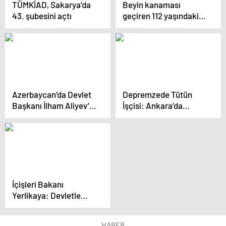
TÜMKİAD, Sakarya’da
Beyin kanaması
getirilmesi önemli
43. şubesini açtı
geçiren 112 yaşındaki
hasta riskli operasyon
sonrası sağlığına
kavuştu
Azerbaycan’da Devlet
Depremzede Tütün
Başkanı İlham Aliyev’in
İşçisi: Ankara’da
beşinci dönem seçimi
Tedavi Olacak, Param
kazanması bekleniyor
Yok ki Göndereyim
İçişleri Bakanı
Yerlikaya: Devletle
millet arasındaki bağı
güçlendirmeliyiz
HABER