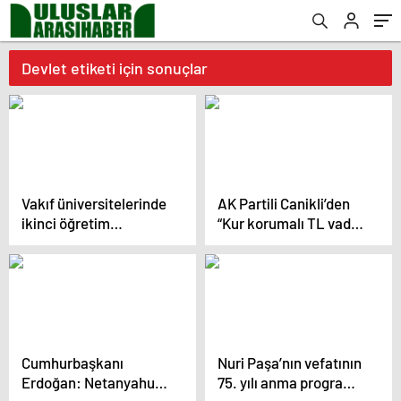
Devlet etiketi için sonuçlar
Vakıf üniversitelerinde
AK Partili Canikli’den
ikinci öğretim
“Kur korumalı TL vadeli
kaldırılıyor
mevduat sistemi”
açıklaması!
Cumhurbaşkanı
Nuri Paşa’nın vefatının
Erdoğan: Netanyahu
75. yılı anma programı