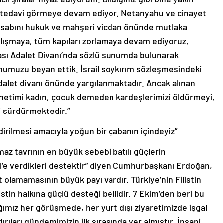
de tedavi görmeye devam ediyor. Netanyahu ve cinayet
hesabını hukuk ve mahşeri vicdan önünde mutlaka
çalışmaya, tüm kapıları zorlamaya devam ediyoruz,
ası Adalet Divanı’nda sözlü sunumda bulunarak
umumuzu beyan ettik. İsrail soykırım sözleşmesindeki
adalet divanı önünde yargılanmaktadır. Ancak alınan
yönetimi kadın, çocuk demeden kardeşlerimizi öldürmeyi,
yi sürdürmektedir.”
irilmesi amacıyla yoğun bir çabanın içindeyiz”
ımaz tavrının en büyük sebebi batılı güçlerin
il’e verdikleri destektir” diyen Cumhurbaşkanı Erdoğan,
olamamasının büyük payı vardır. Türkiye’nin Filistin
tin halkına güçlü desteği bellidir. 7 Ekim’den beri bu
ımız her görüşmede, her yurt dışı ziyaretimizde işgal
ldırıları gündemimizin ilk sırasında yer almıştır. İnsani