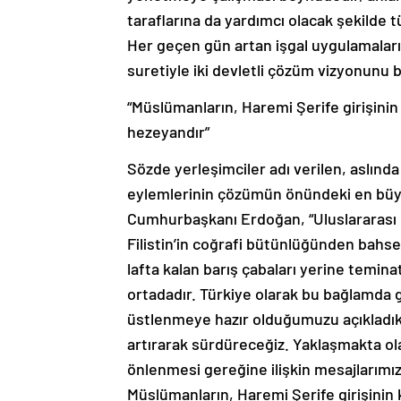
taraflarına da yardımcı olacak şekilde tü
Her geçen gün artan işgal uygulamalar
suretiyle iki devletli çözüm vizyonunu b
“Müslümanların, Haremi Şerife girişinin
hezeyandır”
Sözde yerleşimciler adı verilen, aslında 
eylemlerinin çözümün önündeki en büy
Cumhurbaşkanı Erdoğan, “Uluslararası h
Filistin’in coğrafi bütünlüğünden bahs
lafta kalan barış çabaları yerine teminat
ortadadır. Türkiye olarak bu bağlamda
üstlenmeye hazır olduğumuzu açıkladık
artırarak sürdüreceğiz. Yaklaşmakta o
önlenmesi gereğine ilişkin mesajlarımızı i
Müslümanların, Haremi Şerife girişinin 