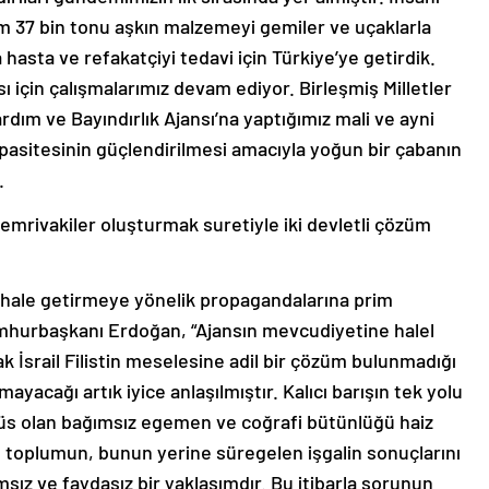
 37 bin tonu aşkın malzemeyi gemiler ve uçaklarla
 hasta ve refakatçiyi tedavi için Türkiye’ye getirdik.
ı için çalışmalarımız devam ediyor. Birleşmiş Milletler
ardım ve Bayındırlık Ajansı’na yaptığımız mali ve ayni
apasitesinin güçlendirilmesi amacıyla yoğun bir çabanın
.
mrivakiler oluşturmak suretiyle iki devletli çözüm
arsız hale getirmeye yönelik propagandalarına prim
mhurbaşkanı Erdoğan, “Ajansın mevcudiyetine halel
arak İsrail Filistin meselesine adil bir çözüm bulunmadığı
yacağı artık iyice anlaşılmıştır. Kalıcı barışın tek yolu
düs olan bağımsız egemen ve coğrafi bütünlüğü haiz
rası toplumun, bunun yerine süregelen işgalin sonuçlarını
ız ve faydasız bir yaklaşımdır. Bu itibarla sorunun