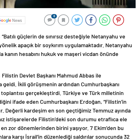
0
News
atılı güçlerin de sınırsız desteğiyle Netanyahu ve
 yönelik apaçık bir soykırım uygulamaktadır. Netanyahu
mla kanın hesabını hukuk ve maşeri vicdan önünde
Filistin Devlet Başkanı Mahmud Abbas ile
a geldi. İkili görüşmenin ardından Cumhurbaşkanı
plantısı gerçekleştirdi. Türkiye ve Türk milletinin
iğini ifade eden Cumhurbaşkanı Erdoğan, “Filistin’in
r. Değerli kardeşim en son geçtiğimiz Temmuz ayında
z istişarelerde Filistin’deki son durumu etraflıca ele
nin en zor dönemlerinden birini yaşıyor. 7 Ekim’den bu
ra karşı İsrail’in düzenlediği saldırılar sonucunda 32