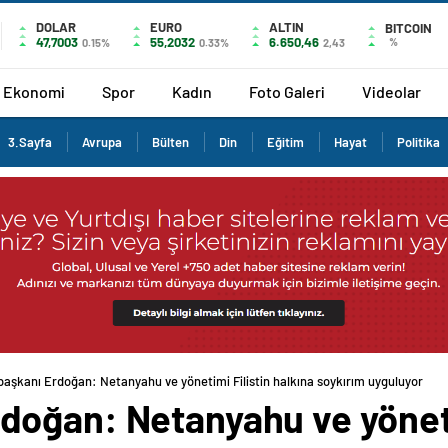
DOLAR
EURO
ALTIN
BITCOIN
47,7003
55,2032
6.650,46
%
0.15%
0.33%
2,43
Ekonomi
Spor
Kadın
Foto Galeri
Videolar
3.Sayfa
Avrupa
Bülten
Din
Eğitim
Hayat
Politika
şkanı Erdoğan: Netanyahu ve yönetimi Filistin halkına soykırım uyguluyor
oğan: Netanyahu ve yönetim