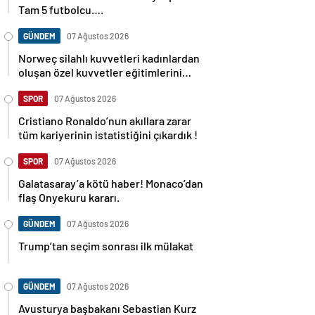
Tam 5 futbolcu….
GÜNDEM
07 Ağustos 2026
Norweç silahlı kuvvetleri kadınlardan
oluşan özel kuvvetler eğitimlerini
başlattı.
SPOR
07 Ağustos 2026
Cristiano Ronaldo’nun akıllara zarar
tüm kariyerinin istatistiğini çıkardık !
SPOR
07 Ağustos 2026
Galatasaray’a kötü haber! Monaco’dan
flaş Onyekuru kararı.
GÜNDEM
07 Ağustos 2026
Trump’tan seçim sonrası ilk mülakat
GÜNDEM
07 Ağustos 2026
Avusturya başbakanı Sebastian Kurz