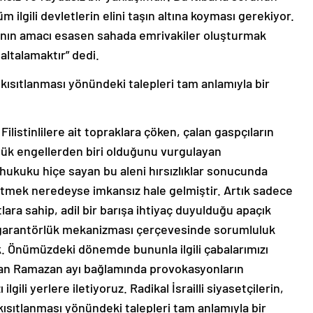
m ilgili devletlerin elini taşın altına koyması gerekiyor.
ının amacı esasen sahada emrivakiler oluşturmak
altalamaktır” dedi.
 kısıtlanması yönündeki talepleri tam anlamıyla bir
Filistinlilere ait topraklara çöken, çalan gaspçıların
ük engellerden biri olduğunu vurgulayan
ukuku hiçe sayan bu aleni hırsızlıklar sonucunda
etmek neredeyse imkansız hale gelmiştir. Artık sadece
lara sahip, adil bir barışa ihtiyaç duyulduğu apaçık
 garantörlük mekanizması çerçevesinde sorumluluk
. Önümüzdeki dönemde bununla ilgili çabalarımızı
lan Ramazan ayı bağlamında provokasyonların
lgili yerlere iletiyoruz. Radikal İsrailli siyasetçilerin,
kısıtlanması yönündeki talepleri tam anlamıyla bir