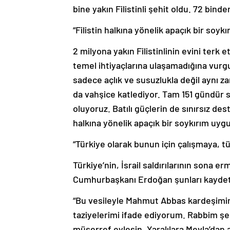
bine yakın Filistinli şehit oldu. 72 binden
“Filistin halkına yönelik apaçık bir soy
2 milyona yakın Filistinlinin evini terk 
temel ihtiyaçlarına ulaşamadığına vurg
sadece açlık ve susuzlukla değil aynı
da vahşice katlediyor. Tam 151 gündür s
oluyoruz. Batılı güçlerin de sınırsız d
halkına yönelik apaçık bir soykırım uyg
“Türkiye olarak bunun için çalışmaya, 
Türkiye’nin, İsrail saldırılarının sona e
Cumhurbaşkanı Erdoğan şunları kaydet
“Bu vesileyle Mahmut Abbas kardeşimin 
taziyelerimi ifade ediyorum. Rabbim şeh
müşerref eylesin. Yaralılara Mevla’dan ac