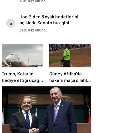
4615 kez okundu
Joe Biden 6 aylık hedeflerini
açıkladı. Senato buz gibi…
5
3138 kez okundu
Trump, Katar’ın
Güney Afrika’da
hediye ettiği uçağın
hakem maça silahla
kendisine değil
çıktı!
Pentagon’a
verileceğini açıkladı