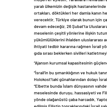
yaralı ülkemizin değişik hastanelerin
ortakları, döktükleri her damla kanın 
verecektir. Türkiye olarak bunun için 
devam edeceğiz. 26 Şubat’ta Uluslarar
meselenin çeşitli yönlerine ilişkin tut
yükümlülüklerini ihlalden uluslararası 
ihtiyati tedbir kararına rağmen İsrail 
gıda sırası beklerken sivilleri katletme
“Ajansın kurumsal kapasitesinin güçlend
“İsrail’in bu şımarıklığının ve hukuk tan
Holokost’taki günahlarından dolayı İsra
“Elbette bunda İslam dünyasının vahdet 
meselesinde duruşu, hassasiyeti ve Filis
yönde olağanüstü çaba harcadık. Yaptığ
edilmiş Filistin topraklarındaki İsrail sa