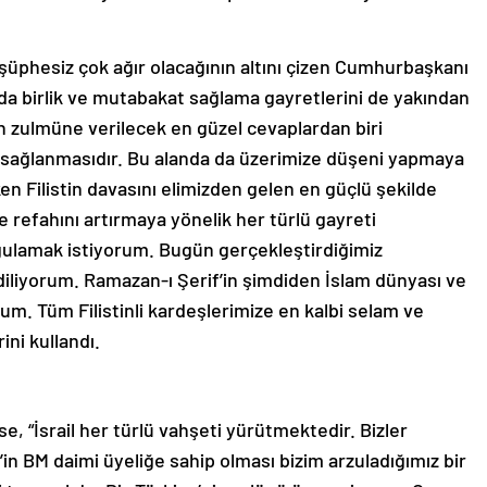
 şüphesiz çok ağır olacağının altını çizen Cumhurbaşkanı
ında birlik ve mutabakat sağlama gayretlerini de yakından
in zulmüne verilecek en güzel cevaplardan biri
iğin sağlanmasıdır. Bu alanda da üzerimize düşeni yapmaya
en Filistin davasını elimizden gelen en güçlü şekilde
e refahını artırmaya yönelik her türlü gayreti
lamak istiyorum. Bugün gerçekleştirdiğimiz
diliyorum. Ramazan-ı Şerif’in şimdiden İslam dünyası ve
orum. Tüm Filistinli kardeşlerimize en kalbi selam ve
ni kullandı.
e, “İsrail her türlü vahşeti yürütmektedir. Bizler
’in BM daimi üyeliğe sahip olması bizim arzuladığımız bir