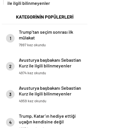
ile ilgili bilinmeyenler
KATEGORİNİN POPÜLERLERİ
Trump’tan seçim sonrası ilk
mülakat
1
7997 kez okundu
Avusturya başbakanı Sebastian
Kurz ile ilgili bilinmeyenler
2
4974 kez okundu
Avusturya başbakanı Sebastian
Kurz ile ilgili bilinmeyenler
3
4959 kez okundu
Trump, Katar’ın hediye ettiği
uçağın kendisine değil
4
Pentagon’a verileceğini açıkladı