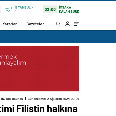
İMSAK'A
İSTANBUL
02:00
KALAN SÜRE
°
Yazarlar
Gazeteler
i Filistin halkına