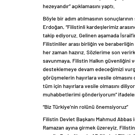
hezeyandır” açıklamasını yaptı.
Böyle bir adım atılmasının sonuçlarının
Erdoğan, “Filistinli kardeşlerimiz aras
takip ediyoruz. Gelinen aşamada İsrail’
Filistinliler arası birliğin ve beraberl
her zaman hazırız. Sözlerime son verirk
savunmaya, Filistin Halkın güvenliğini v
desteklemeye devam edeceğimizi vurgu
görüşmelerin hayırlara vesile olmasını 
tüm için hayırlara vesile olmasını diliy
muhabbetlerimi gönderiyorum” ifadeleri
“Biz Türkiye’nin rolünü önemsiyoruz”
Filistin Devlet Başkanı Mahmud Abbas is
Ramazan ayına girmek üzereyiz. Filistin