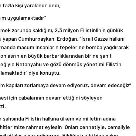
 fazla kişi yaralandı” dedi.
kırım uygulamaktadır”
etmek zorunda kaldığını, 2,3 milyon Filistinlinin günlük
u yapan Cumhurbaşkanı Erdoğan, “İsrail Gazze halkını
 zamanda masum insanların tepelerine bomba yağdırarak
on asrın en büyük barbarlıklarından birine şahit
esteğiyle Netanyahu ve gözü dönmüş yönetimi Filistin
ulamaktadır” diye konuştu.
tüm kapıları zorlamaya devam ediyoruz, devam edeceğiz”
rmesi için çabalarının devam ettiğini söyleyen
ti:
şahsında Filistin halkına ülkem ve milletim adına
itlerimize rahmet eylesin. Onları cennetiyle, cemaliyle
il şifalar niyaz ediyorum. Bildiğiniz gibi bine yakın