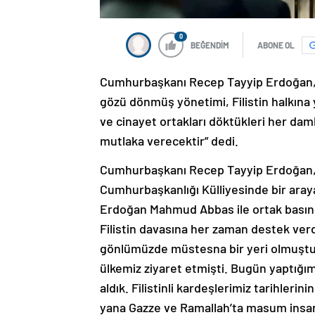
0
BEĞENDİM
ABONE OL
Cumhurbaşkanı Recep Tayyip Erdoğan, “B
gözü dönmüş yönetimi, Filistin halkına
ve cinayet ortakları döktükleri her da
mutlaka verecektir” dedi.
Cumhurbaşkanı Recep Tayyip Erdoğan, 
Cumhurbaşkanlığı Külliyesinde bir aray
Erdoğan Mahmud Abbas ile ortak basın to
Filistin davasına her zaman destek verd
gönlümüzde müstesna bir yeri olmuştu
ülkemiz ziyaret etmişti. Bugün yaptığımı
aldık. Filistinli kardeşlerimiz tarihleri
yana Gazze ve Ramallah’ta masum insanla