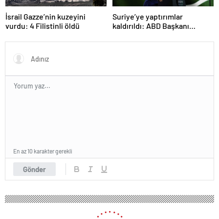
İsrail Gazze’nin kuzeyini
Suriye’ye yaptırımlar
vurdu: 4 Filistinli öldü
kaldırıldı: ABD Başkanı
Trump, Suriye lideri Şara ile
görüşecek
En az 10 karakter gerekli
Gönder