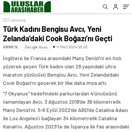
227 okunma
Türk Kadını Bengisu Avcı, Yeni
Zelanda’daki Cook Boğazı’nı Geçti
11 Mart 2024 00:03
ABONE OL
News
İngiltere ile Fransa arasındaki Manş Denizi’ni en hızlı
yüzerek geçen Türk kadını olan 28 yaşındaki ultra
maraton yüzücüsü Bengisu Avcı, Yeni Zelanda’daki
Cook Boğazı’nı geçerek bir ilke daha imza attı.
“7 Okyanus” hedefindeki parkurlardan 4’üncüsünü
tamamlayan Avcı, 3 Ağustos 2018’de 36 kilometrelik
Manş Denizi’ni, 5-6 Eylül 2022’de ABD’de Catalina Adası
ile Los Angeles’ı bağlayan 34 kilometrelik Catalina
Kanalı’nı, Ağustos 2023’te de İspanya ile Fas arasındaki