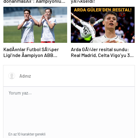
donanmasÄ±”: Åampiyonluk
yÃ¼kseldi!
coÅkuyla kutlandÄ±
KadÄ±nlar Futbol SÃ¼per
Arda GÃ¼ler resital sundu:
Ligi’nde Åampiyon ABB
Real Madrid, Celta Vigo’yu 3
Fomget!
golle geÃ§ti
En az 10 karakter gerekli