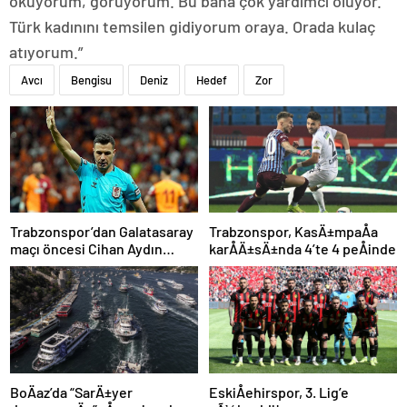
okuyorum, görüyorum. Bu bana çok yardımcı oluyor.
Türk kadınını temsilen gidiyorum oraya. Orada kulaç
atıyorum.”
Avcı
Bengisu
Deniz
Hedef
Zor
Trabzonspor’dan Galatasaray
Trabzonspor, KasÄ±mpaÅa
maçı öncesi Cihan Aydın
karÅÄ±sÄ±nda 4’te 4 peÅinde
tepkisi!
BoÄaz’da “SarÄ±yer
EskiÅehirspor, 3. Lig’e