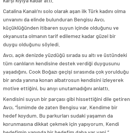
karşı kıyıya kadar attı.”
Catalina Kanalı’nı solo olarak aşan ilk Türk kadını olma
unvanını da elinde bulunduran Bengisu Avcı,
küçüklüğünden itibaren suyun içinde olduğunu ve
okyanusta olmanın tarif edilemez kadar güzel bir
duygu olduğunu söyledi.
Avcı, açık denizde yüzdüğü sırada su altı ve üstündeki
tüm canlıların kendisine destek verdiği duygusunu
yaşadığını, Cook Boğazı geçişi sırasında çok yorulduğu
bir anda yanına konan albatrosun kendisini izleyerek
motive ettiğini, bu anıyı unutamadığını anlattı.
Kendisini suyun bir parçası gibi hissettiğini dile getiren
Avcı, “İsmimde de zaten Bengisu var. Kendime bir
hedef koydum. Bu parkurları sudaki yaşamın da
korunmasına dikkat çekmek için yapıyorum. Kendi
hedefimin yanında bir hedefim daha var yani.”