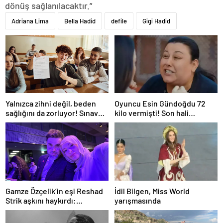
dönüş sağlanılacaktır.”
Adriana Lima
Bella Hadid
defile
Gigi Hadid
Oyuncu Esin Gündoğdu 72
Yalnızca zihni değil, beden
kilo vermişti! Son hali
sağlığını da zorluyor! Sınavda
gündem oldu
başarı tabakta başlıyor
Gamze Özçelik’in eşi Reshad
İdil Bilgen, Miss World
Strik aşkını haykırdı:
yarışmasında
“Cennetim”