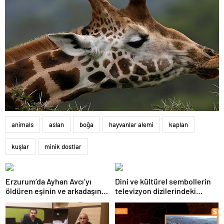
animals
aslan
boğa
hayvanlar alemi
kaplan
kuşlar
minik dostlar
Erzurum’da Ayhan Avcı’yı
Dini ve kültürel sembollerin
öldüren eşinin ve arkadaşının
televizyon dizilerindeki
yargılanması başladı
temsili üzerine panel
düzenlendi