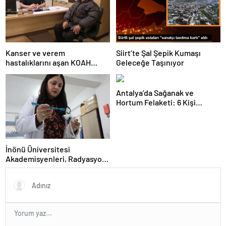
Kanser ve verem
Siirt’te Şal Şepik Kumaşı
hastalıklarını aşan KOAH
Geleceğe Taşınıyor
hastası hayata tutundu
Antalya’da Sağanak ve
Hortum Felaketi: 6 Kişi
Yaralandı
İnönü Üniversitesi
Akademisyenleri, Radyasyon
Kalkanı Üretti