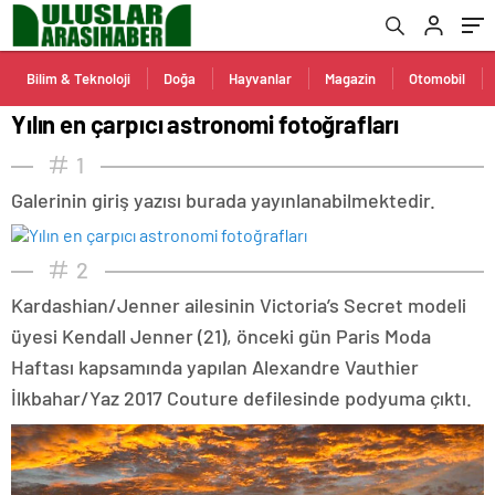
Bilim & Teknoloji
Doğa
Hayvanlar
Magazin
Otomobil
Yılın en çarpıcı astronomi fotoğrafları
1
Galerinin giriş yazısı burada yayınlanabilmektedir.
2
Kardashian/Jenner ailesinin Victoria’s Secret modeli
üyesi Kendall Jenner (21), önceki gün Paris Moda
Haftası kapsamında yapılan Alexandre Vauthier
İlkbahar/Yaz 2017 Couture defilesinde podyuma çıktı.