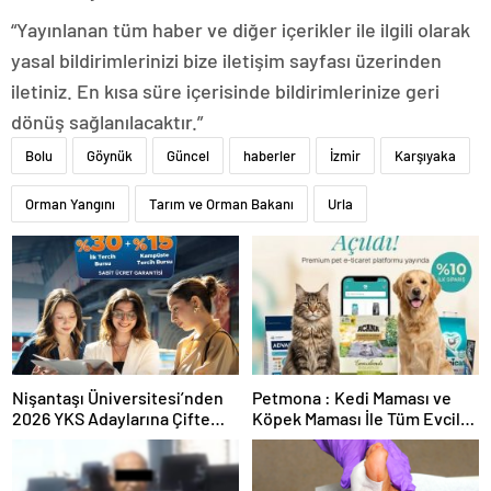
“Yayınlanan tüm haber ve diğer içerikler ile ilgili olarak
yasal bildirimlerinizi bize iletişim sayfası üzerinden
iletiniz. En kısa süre içerisinde bildirimlerinize geri
dönüş sağlanılacaktır.”
Bolu
Göynük
Güncel
haberler
İzmir
Karşıyaka
Orman Yangını
Tarım ve Orman Bakanı
Urla
Nişantaşı Üniversitesi’nden
Petmona : Kedi Maması ve
2026 YKS Adaylarına Çifte
Köpek Maması İle Tüm Evcil
Güvence: Sabit Ücret ve
Hayvan Ürünleri
Kesintisiz Burs