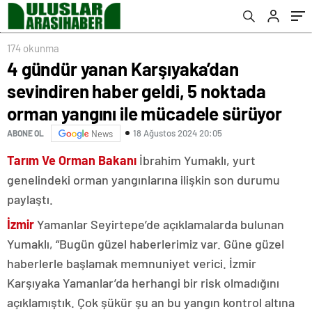
mücadele sürüyor
174 okunma
4 gündür yanan Karşıyaka’dan
sevindiren haber geldi, 5 noktada
orman yangını ile mücadele sürüyor
18 Ağustos 2024 20:05
ABONE OL
News
Tarım Ve Orman Bakanı
İbrahim Yumaklı, yurt
genelindeki orman yangınlarına ilişkin son durumu
paylaştı.
İzmir
Yamanlar Seyirtepe’de açıklamalarda bulunan
Yumaklı, “Bugün güzel haberlerimiz var. Güne güzel
haberlerle başlamak memnuniyet verici. İzmir
Karşıyaka Yamanlar’da herhangi bir risk olmadığını
açıklamıştık. Çok şükür şu an bu yangın kontrol altına