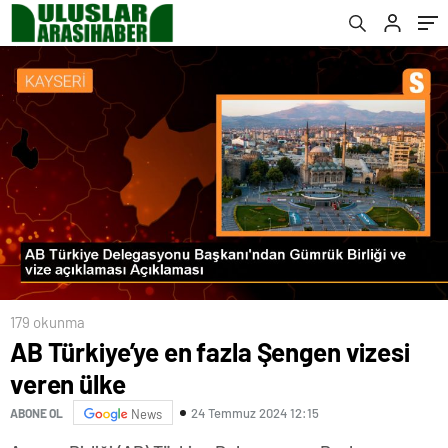
179 okunma
AB Türkiye’ye en fazla Şengen vizesi
veren ülke
24 Temmuz 2024 12:15
ABONE OL
News