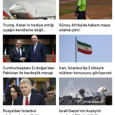
Trump, Katar’ın hediye ettiği
Güney Afrika’da hakem maça
uçağın kendisine değil
silahla çıktı!
Pentagon’a verileceğini
açıkladı
Cumhurbaşkanı Erdoğan’dan
İran, İstanbul’da 3 ülkeyle
Pakistan ile kardeşlik mesajı
nükleer konusunu görüşecek
Rusya’dan İstanbul
İsrail Gazze’nin kuzeyini