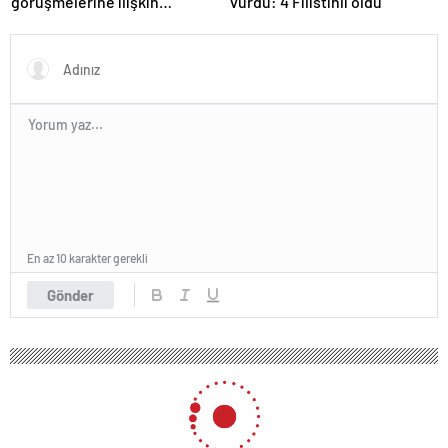
görüşmelerine ilişkin
vurdu: 4 Filistinli öldü
açıklama
En az 10 karakter gerekli
Gönder