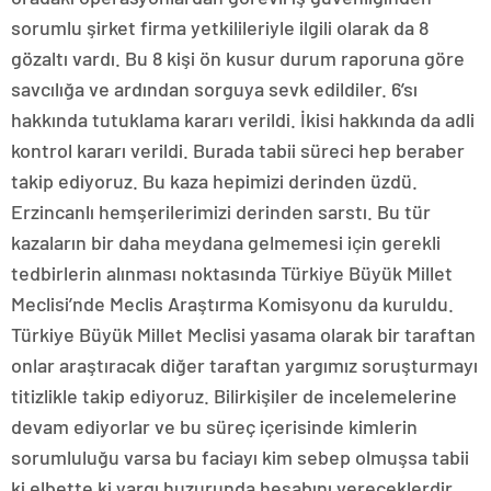
sorumlu şirket firma yetkilileriyle ilgili olarak da 8
gözaltı vardı. Bu 8 kişi ön kusur durum raporuna göre
savcılığa ve ardından sorguya sevk edildiler. 6’sı
hakkında tutuklama kararı verildi. İkisi hakkında da adli
kontrol kararı verildi. Burada tabii süreci hep beraber
takip ediyoruz. Bu kaza hepimizi derinden üzdü.
Erzincanlı hemşerilerimizi derinden sarstı. Bu tür
kazaların bir daha meydana gelmemesi için gerekli
tedbirlerin alınması noktasında Türkiye Büyük Millet
Meclisi’nde Meclis Araştırma Komisyonu da kuruldu.
Türkiye Büyük Millet Meclisi yasama olarak bir taraftan
onlar araştıracak diğer taraftan yargımız soruşturmayı
titizlikle takip ediyoruz. Bilirkişiler de incelemelerine
devam ediyorlar ve bu süreç içerisinde kimlerin
sorumluluğu varsa bu faciayı kim sebep olmuşsa tabii
ki elbette ki yargı huzurunda hesabını vereceklerdir.