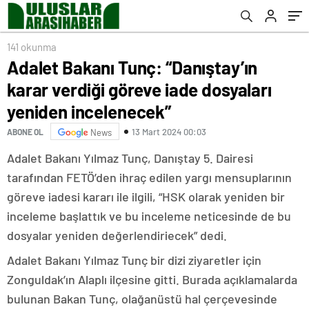
incelenecek”
141 okunma
Adalet Bakanı Tunç: “Danıştay’ın
karar verdiği göreve iade dosyaları
yeniden incelenecek”
13 Mart 2024 00:03
ABONE OL
News
Adalet Bakanı Yılmaz Tunç, Danıştay 5. Dairesi
tarafından FETÖ’den ihraç edilen yargı mensuplarının
göreve iadesi kararı ile ilgili, “HSK olarak yeniden bir
inceleme başlattık ve bu inceleme neticesinde de bu
dosyalar yeniden değerlendiriecek” dedi.
Adalet Bakanı Yılmaz Tunç bir dizi ziyaretler için
Zonguldak’ın Alaplı ilçesine gitti. Burada açıklamalarda
bulunan Bakan Tunç, olağanüstü hal çerçevesinde