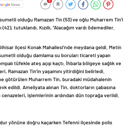
0
News
umetli olduğu Ramazan Tin (53) ve oğlu Muharrem Tin’i
ı (42), tutuklandı. Kızıllı, “Alacağım vardı ödemediler.
 Gölhisar ilçesi Konak Mahallesi’nde meydana geldi. Metin
husumetli olduğu damlama su boruları ticareti yapan
palı tüfekle ateş açıp kaçtı. İhbarla bölgeye sağlık ve
leri, Ramazan Tin’in yaşamını yitirdiğini belirledi.
’ne götürülen Muharrem Tin, buradaki müdahalenin
k edildi. Ameliyata alınan Tin, doktorların çabasına
cenazeleri, işlemlerinin ardından dün toprağa verildi.
dur yönüne doğru kaçarken Tefenni ilçesinde polis