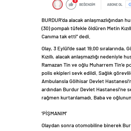
0
BEĞENDİM
ABONE OL
BURDUR’da alacak anlaşmazlığından hus
(30) pompalı tüfekle öldüren Metin Kızıll
Canıma tak etti” dedi.
Olay, 3 Eylül’de saat 19.00 sıralarında,
Kızıllı, alacak anlaşmazlığı nedeniyle 
Ramazan Tin ve oğlu Muharrem Tin’e pom
polis ekipleri sevk edildi. Sağlık görevli
Ambulansla Gölhisar Devlet Hastanesi
ardından Burdur Devlet Hastanesi’ne sev
rağmen kurtarılamadı. Baba ve oğlunun 
‘PİŞMANIM’
Olaydan sonra otomobiline binerek Bur