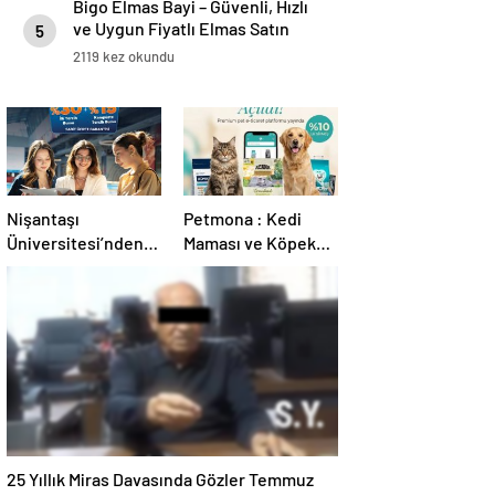
Bigo Elmas Bayi – Güvenli, Hızlı
ve Uygun Fiyatlı Elmas Satın
5
Almanın Yeni Adresi
2119 kez okundu
Nişantaşı
Petmona : Kedi
Üniversitesi’nden
Maması ve Köpek
2026 YKS
Maması İle Tüm
Adaylarına Çifte
Evcil Hayvan
Güvence: Sabit
Ürünleri
Ücret ve Kesintisiz
Burs
25 Yıllık Miras Davasında Gözler Temmuz