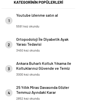
KATEGORİNİN POPÜLERLERİ
Youtube izlenme satın al
1
5591 kez okundu
Ortopodoloji İle Diyabetik Ayak
Yarası Tedavisi
2
3450 kez okundu
Ankara Buharlı Koltuk Yıkama ile
Koltuklarınız Güvende ve Temiz
3
Kalıyor
3000 kez okundu
25 Yıllık Miras Davasında Gözler
Temmuz Ayındaki Karar
4
Duruşmasına Çevrildi
2852 kez okundu