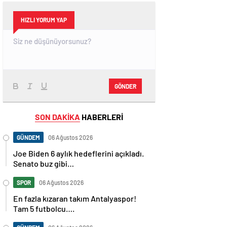
HIZLI YORUM YAP
GÖNDER
SON DAKİKA
HABERLERİ
GÜNDEM
06 Ağustos 2026
Joe Biden 6 aylık hedeflerini açıkladı.
Senato buz gibi…
SPOR
06 Ağustos 2026
En fazla kızaran takım Antalyaspor!
Tam 5 futbolcu….