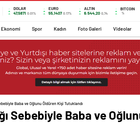
DOLAR
EURO
ALTIN
BITCOIN
47,5871
55,1407
6.544,20
%
0.01%
0.17%
0,74
Ekonomi
Spor
Kadın
Foto Galeri
Videolar
bebiyle Baba ve Oğlunu Öldüren Kişi Tutuklandı
ğı Sebebiyle Baba ve Oğlun