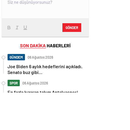
GÖNDER
SON DAKİKA
HABERLERİ
GÜNDEM
06 Ağustos 2026
Joe Biden 6 aylık hedeflerini açıkladı.
Senato buz gibi…
SPOR
06 Ağustos 2026
En fazla kızaran takım Antalyaspor!
Tam 5 futbolcu….
GÜNDEM
06 Ağustos 2026
Norweç silahlı kuvvetleri kadınlardan
oluşan özel kuvvetler eğitimlerini
başlattı.