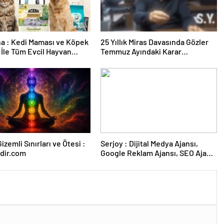
a : Kedi Maması ve Köpek
25 Yıllık Miras Davasında Gözler
İle Tüm Evcil Hayvan
Temmuz Ayındaki Karar
i
Duruşmasına Çevrildi
izemli Sınırları ve Ötesi :
Serjoy : Dijital Medya Ajansı,
dir.com
Google Reklam Ajansı, SEO Ajansı
ve Web Tasarım Ajansı