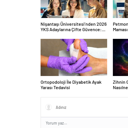
Nişantaşı Üniversitesi’nden 2026
Petmon
YKS Adaylarına Çifte Güvence:
Maması 
Sabit Ücret ve Kesintisiz Burs
Ürünler
Ortopodoloji İle Diyabetik Ayak
Zihnin G
Yarası Tedavisi
Nasılne