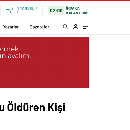
İMSAK'A
İSTANBUL
02:00
KALAN SÜRE
°
Yazarlar
Gazeteler
u Öldüren Kişi