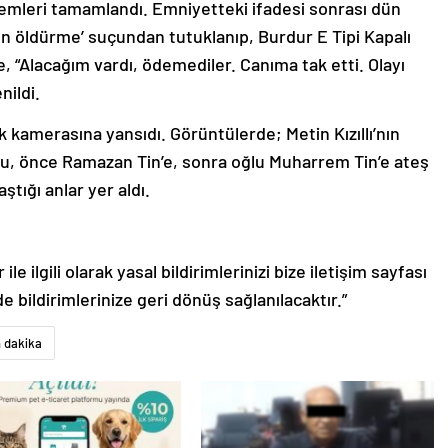
işlemleri tamamlandı. Emniyetteki ifadesi sonrası dün
ten öldürme’ suçundan tutuklanıp, Burdur E Tipi Kapalı
de, “Alacağım vardı, ödemediler. Canıma tak etti. Olayı
nildi.
ik kamerasına yansıdı. Görüntülerde; Metin Kızıllı’nın
ğu, önce Ramazan Tin’e, sonra oğlu Muharrem Tin’e ateş
ştığı anlar yer aldı.
le ilgili olarak yasal bildirimlerinizi bize iletişim sayfası
de bildirimlerinize geri dönüş sağlanılacaktır.”
 dakika