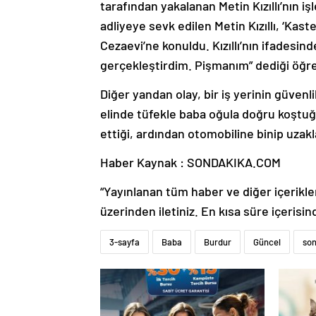
tarafından yakalanan Metin Kızıllı’nın 
adliyeye sevk edilen Metin Kızıllı, ‘Kas
Cezaevi’ne konuldu. Kızıllı’nın ifadesin
gerçekleştirdim. Pişmanım” dediği öğre
Diğer yandan olay, bir iş yerinin güvenl
elinde tüfekle baba oğula doğru koştu
ettiği, ardından otomobiline binip uzakla
Haber Kaynak : SONDAKIKA.COM
“Yayınlanan tüm haber ve diğer içerikler i
üzerinden iletiniz. En kısa süre içerisin
3-sayfa
Baba
Burdur
Güncel
son