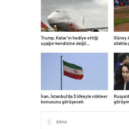
Trump, Katar’ın hediye ettiği
Güney 
uçağın kendisine değil
silahla 
Pentagon’a verileceğini açıkladı
İran, İstanbul’da 3 ülkeyle nükleer
Rusya’d
konusunu görüşecek
görüşme