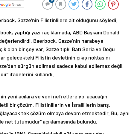
0
News
ock, Gazze’nin Filistinlilere ait olduğunu söyledi.
bock, yaptığı yazılı açıklamada, ABD Başkanı Donald
ı değerlendirdi. Baerbock, Gazze’nin harabeye
k olan bir şey var. Gazze tıpkı Batı Şeria ve Doğu
klar gelecekteki Filistin devletinin çıkış noktasını
 Gazze’den sürgün edilmesi sadece kabul edilemez değil,
ır” ifadelerini kullandı.
in yeni acılara ve yeni nefretlere yol açacağını
i bir çözüm, Filistinlilerin ve İsraillilerin barış,
sağlayacak tek çözüm olmaya devam etmektedir. Bu, aynı
de net tutumudur” açıklamasında bulundu.
tler’in (BM), Gazze’deki sivil nüfusun sınır dışı