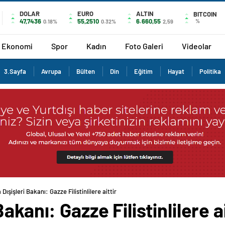
DOLAR
EURO
ALTIN
BITCOIN
47,7436
55,2510
6.660,55
%
0.18%
0.32%
2,59
Ekonomi
Spor
Kadın
Foto Galeri
Videolar
3.Sayfa
Avrupa
Bülten
Din
Eğitim
Hayat
Politika
Dışişleri Bakanı: Gazze Filistinlilere aittir
akanı: Gazze Filistinlilere ai