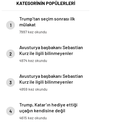
KATEGORİNİN POPÜLERLERİ
Trump’tan seçim sonrası ilk
mülakat
1
7997 kez okundu
Avusturya başbakanı Sebastian
Kurz ile ilgili bilinmeyenler
2
4974 kez okundu
Avusturya başbakanı Sebastian
Kurz ile ilgili bilinmeyenler
3
4959 kez okundu
Trump, Katar’ın hediye ettiği
uçağın kendisine değil
4
Pentagon’a verileceğini açıkladı
4615 kez okundu