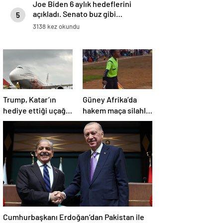
Joe Biden 6 aylık hedeflerini
açıkladı. Senato buz gibi…
5
3138 kez okundu
Trump, Katar’ın
Güney Afrika’da
hediye ettiği uçağın
hakem maça silahla
kendisine değil
çıktı!
Pentagon’a
verileceğini açıkladı
Cumhurbaşkanı Erdoğan’dan Pakistan ile