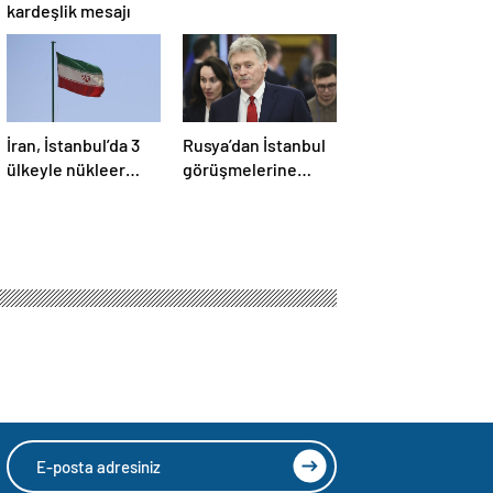
kardeşlik mesajı
İran, İstanbul’da 3
Rusya’dan İstanbul
ülkeyle nükleer
görüşmelerine
konusunu
ilişkin açıklama
görüşecek