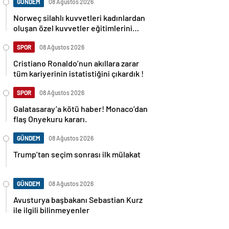
GÜNDEM
08 Ağustos 2026
Norweç silahlı kuvvetleri kadınlardan
oluşan özel kuvvetler eğitimlerini
başlattı.
SPOR
08 Ağustos 2026
Cristiano Ronaldo’nun akıllara zarar
tüm kariyerinin istatistiğini çıkardık !
SPOR
08 Ağustos 2026
Galatasaray’a kötü haber! Monaco’dan
flaş Onyekuru kararı.
GÜNDEM
08 Ağustos 2026
Trump’tan seçim sonrası ilk mülakat
GÜNDEM
08 Ağustos 2026
Avusturya başbakanı Sebastian Kurz
ile ilgili bilinmeyenler