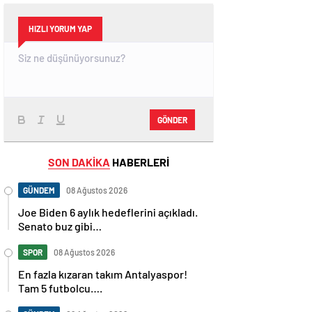
HIZLI YORUM YAP
GÖNDER
SON DAKİKA
HABERLERİ
GÜNDEM
08 Ağustos 2026
Joe Biden 6 aylık hedeflerini açıkladı.
Senato buz gibi…
SPOR
08 Ağustos 2026
En fazla kızaran takım Antalyaspor!
Tam 5 futbolcu….