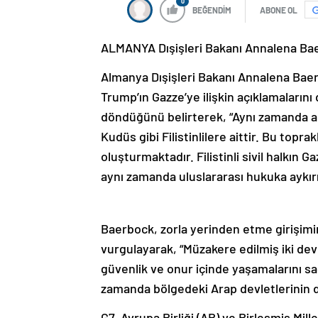
0
BEĞENDİM
ABONE OL
ALMANYA Dışişleri Bakanı Annalena Baerb
Almanya Dışişleri Bakanı Annalena Baer
Trump’ın Gazze’ye ilişkin açıklamaların
döndüğünü belirterek, “Aynı zamanda açı
Kudüs gibi Filistinlilere aittir. Bu topra
oluşturmaktadır. Filistinli sivil halkın
aynı zamanda uluslararası hukuka aykırıd
Baerbock, zorla yerinden etme girişimin
vurgulayarak, “Müzakere edilmiş iki devletl
güvenlik ve onur içinde yaşamalarını 
zamanda bölgedeki Arap devletlerinin 
G7, Avrupa Birliği (AB) ve Birleşmiş Mille